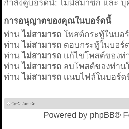
่กำลังดูบอร์ดนี้: ไม่มีสมาชิก และ บ
การอนุญาตของคุณในบอร์ดนี้
ท่าน
ไม่สามารถ
โพสต์กระทู้ในบอร์ด
ท่าน
ไม่สามารถ
ตอบกระทู้ในบอร์ดน
ท่าน
ไม่สามารถ
แก้ไขโพสต์ของท่า
ท่าน
ไม่สามารถ
ลบโพสต์ของท่านใน
ท่าน
ไม่สามารถ
แนบไฟล์ในบอร์ดนี
หน้าเว็บบอร์ด
Powered by
phpBB
® F