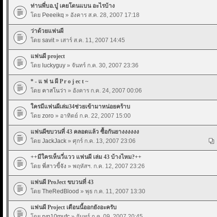
ท่านพี่บอ.บู๋ เคยโดนแบน อะไรบ้าง
โดย
Peeeikq
» อังคาร ส.ค. 28, 2007 17:18
ว่าด้วยแฟนผี
โดย
savit
» เสาร์ ส.ค. 11, 2007 14:45
แฟนผี project
โดย
luckyguy
» จันทร์ ก.ค. 30, 2007 23:36
* - แ ฟ น ผี P r o j ec t ~
โดย
คาสโนว่า
» อังคาร ก.ค. 24, 2007 00:06
ใครมีแฟนผีเล่ม34ช่วยเข้ามาหน่อยคร้าบ
โดย
zoro
» อาทิตย์ ก.ค. 22, 2007 15:00
แฟนผีขบวนที่ 43 คลอดแล้ว ซื้อกันยางงงงงง
โดย
JackJack
» ศุกร์ ก.ค. 13, 2007 23:06
++มีใครเห็นวี่แวว แฟนผี เล่ม 43 บ้างไหม?++
โดย
พี่สาวขี้จัง
» พฤหัสฯ. ก.ค. 12, 2007 23:26
แฟนผี ProJect ขบวนที่ 43
โดย
TheRedBlood
» พุธ ก.ค. 11, 2007 13:30
แฟนผี Project เดือนนี้ออกยังอะครับ
โดย
rvn10mufc
» จันทร์ ก.ค. 09, 2007 20:45