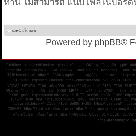
ท่าน
ไม่สามารถ
แนบไฟล์ในบอร์ดนี
หน้าเว็บบอร์ด
Powered by
phpBB
® F
Cakhiatv
https://sc88.locker/
https://ok9.ninja/
OK9
go88
go88
qq88
ufa
game bài
keo nha cai 5
F168
xoso66
Fun88 ทางเข้า
bongdalu
Fun88
b
Tỷ lệ kèo nhà cái
https://ok8386.supply/
https://gg88vn.net/
vaobet
https:/
OK9
MB66
https://cm88bet.us/
https://cm88viet.com/
ok9
go88
SHBET
NEW88
NEW88
F168
สล็อต999
https://3245.cn.com/
F168
F168
SHBE
55 club
91 club
mb66
iwin
XX88
MB66
new88
https://789bets.biz/
http
XX88
go88
https://mm88.directory/
SHBET
new88
cm88
ON68
https:
sunwin
sc88
ok9
https://f8bet.luxury/
go88
keo nha cai
CM88
S8
htt
https://rr88.delivery/
C168
F168
Bet88
PG88
https://fly88.deal/
https://
789BET
https://f8bet.me/
สล็อตเว็บตรง
https://ok9.property/
kèo bóng đá
สล็อตเว็บตรง
สล็อตเว็บตรง
https://fly88.dev/
GO88
SUMCLUB
SUNWI
https://transitmap.io
su