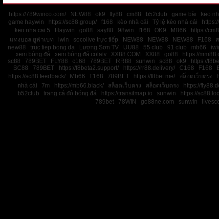
https://789winco.com/
NEW88
ok9
fly88
cm88
b52club
game bài
keo nh
game haywin
https://sc88.group/
f168
kèo nhà cái
Tỷ lệ kèo nhà cái
https:
keo nha cai 5
Haywin
go88
say88
98win
f168
OK9
MB66
https://cm
แทงบอล ยูฟ่าเบท
iwin
socolive trực tiếp
NEW88
NEW88
NEW88
F168
ส
new88
truc tiep bong da
Lương Sơn TV
UU88
55 club
91 club
mb66
iwi
xem bóng đá
xem bóng đá colatv
XX88.COM
XX88
go88
https://mm88.d
sc88
789BET
FLY88
c168
789BET
RR88
sunwin
sc88
ok9
https://f8be
SC88
789BET
https://f8beta2.support/
https://rr88.delivery/
C168
F168
https://sc88.feedback/
Mb66
F168
789BET
https://f8bet.me/
สล็อตเว็บตรง
nhà cái
7m
https://mb66.black/
สล็อตเว็บตรง
สล็อตเว็บตรง
https://fly88.d
b52club
trang cá độ bóng đá
https://transitmap.io
sunwin
https://sc88.lo
789bet
78WIN
go88ne.com
sunwin
livesc