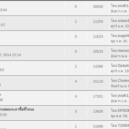
โดย
youth1
0
30630
13:04
อังคาร ก.ค.
โดย
sclass
1
11254
0:07
ศุกร์ ม.ค. 2
โดย
pugpri
0
11623
พุธ ก.ค. 30
โดย
merce
0
10533
7, 2014 22:14
อังคาร พ.ค.
โดย
Djokah
2
14396
:03
ศุกร์ ก.ค. 1
โดย
Choie
4
15110
8
จันทร์ เม.ย.
ะ
โดย
youth1
4
17201
38
อังคาร ก.ค.
รกเลยผมจะหาซื้อที่ไหนอ
โดย
EPISO
3
13926
10:55
พุธ พ.ค. 08
โดย
TJ290
1
11688