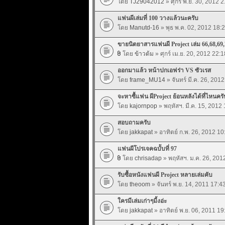
โดย
TJ29042012
» ศุกร์ พ.ย. 30, 2012 
แฟนผีเล่มที่ 100 วางแล้วนะครับ
โดย
Manutd-16
» พุธ พ.ค. 02, 2012 18:
ขายนิตยาสารแฟนผี Project เล่ม 66,68,69,
โดย
ข้าวต้ม
» ศุกร์ เม.ย. 20, 2012 22:1
ออกมาแล้ว หน้าปกเอฟร่า VS ซัวเรส
โดย
frame_MU14
» จันทร์ มี.ค. 26, 201
จะหาซื้แฟน ผีProject ย้อนหลังได้ที่ไหนครั
โดย
kajornpop
» พฤหัสฯ. มี.ค. 15, 2012
สอบถามครับ
โดย
jakkapat
» อาทิตย์ ก.พ. 26, 2012 10
แฟนผีโปรเจคฉบัับที่ 97
โดย
chrisadap
» พฤหัสฯ. ม.ค. 26, 201
รับซื้อหนังแฟนผี Project หลายเล่มคับ
โดย
theoom
» จันทร์ พ.ย. 14, 2011 17:4
ใครมีเล่มเก่าๆมี้งอ่ะ
โดย
jakkapat
» อาทิตย์ พ.ย. 06, 2011 19