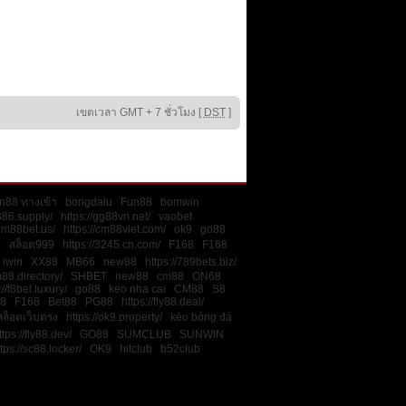
เขตเวลา GMT + 7 ชั่วโมง [
DST
]
n88 ทางเข้า
bongdalu
Fun88
bomwin
386.supply/
https://gg88vn.net/
vaobet
/cm88bet.us/
https://cm88viet.com/
ok9
go88
8
สล็อต999
https://3245.cn.com/
F168
F168
iwin
XX88
MB66
new88
https://789bets.biz/
m88.directory/
SHBET
new88
cm88
ON68
://f8bet.luxury/
go88
keo nha cai
CM88
S8
8
F168
Bet88
PG88
https://fly88.deal/
สล็อตเว็บตรง
https://ok9.property/
kèo bóng đá
ttps://fly88.dev/
GO88
SUMCLUB
SUNWIN
tps://sc88.locker/
OK9
hitclub
b52club