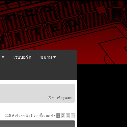
ย
เวบบอร์ด
ชมรม
เข้าสู่ระบบ
115 หัวข้อ •
หน้า
1
จากทั้งหมด
4
•
1
2
3
4