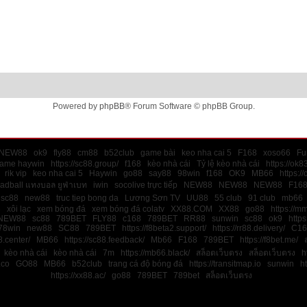
Powered by
phpBB
® Forum Software © phpBB Group.
NEW88
ok9
fly88
cm88
b52club
game bài
keo nha cai 5
F168
xoso66
Fu
game haywin
https://sc88.group/
f168
kèo nhà cái
Tỷ lệ kèo nhà cái
https://ok8
rik vip
keo nha cai 5
Haywin
go88
say88
98win
f168
OK9
MB66
https:/
ladball แทงบอล ยูฟ่าเบท
iwin
socolive trực tiếp
NEW88
NEW88
NEW88
F16
sc88
new88
truc tiep bong da
Lương Sơn TV
UU88
55 club
91 club
mb66
8
xôi lạc
xem bóng đá
xem bóng đá colatv
XX88.COM
XX88
go88
https://m
NEW88
sc88
789BET
FLY88
c168
789BET
RR88
sunwin
sc88
ok9
https
78win
new88
SC88
789BET
https://f8beta2.support/
https://rr88.delivery/
C16
.center/
MB66
https://sc88.feedback/
Mb66
F168
789BET
https://f8bet.me/
kèo nhà cái
kèo nhà cái
7m
https://mb66.black/
สล็อตเว็บตรง
สล็อตเว็บตรง
h
.co
GO88
MB66
b52club
trang cá độ bóng đá
https://transitmap.io
sunwin
ht
https://xx88.ac/
go88
789BET
789bet
สล็อตเว็บตรง