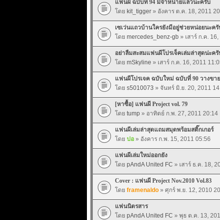
แฟนผี ฉบับที่ 94 มีจำหน่ายแล้วนะครับ
โดย
kit_tigger
» อังคาร ต.ค. 18, 2011 20
เซเว่นแถวบ้านใครยังมีอยู่ช่วยหน่อยนะครั
โดย
mercedes_benz-gb
» เสาร์ ก.ค. 16
อย่าลืมสะสมแฟนผีโปรเจ็คเล่มล่าสุดน่ะครั
โดย
mSkyline
» เสาร์ ก.ค. 16, 2011 11:
แฟนผีโปรเจค ฉบับใหม่ ฉบับที่ 90 วางขาย
โดย
s5010073
» จันทร์ มิ.ย. 20, 2011 14
[หาซื้อ] แฟนผี Project vol. 79
โดย
tump
» อาทิตย์ ก.พ. 27, 2011 20:14
แฟนผีเล่มล่าสุดแถมสมุดพร้อมสติ๊กเกอร์
โดย
ปอ
» อังคาร ก.พ. 15, 2011 05:56
แฟนผีเล่มใหม่ออกยัง
โดย
pAndA United FC
» เสาร์ ธ.ค. 18, 
Cover : แฟนผี Project Nov.2010 Vol.83
โดย
framenaldo
» ศุกร์ พ.ย. 12, 2010 2
แฟนนิตรสาร
โดย
pAndA United FC
» พุธ ต.ค. 13, 20