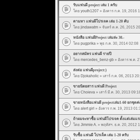
รับแฟนผี project เล่ม 1 ครับ
โดย
youth1207
» อังคาร ก.ค. 19, 2016 
ตามหา เเฟนผีโปรเจค เล่ม 1-20 คับ
โดย
jindawatm
» จันทร์ ต.ค. 26, 2015 2
หนังสือ แฟนผีProject เล่มล่ะ 30.-
โดย
pugprika
» พุธ ก.ค. 30, 2014 02:08
อยากสมัคร แฟนผี รายปี
โดย
mercedes_benz-gb
» อังคาร พ.ค. 2
ส่งต่อ แฟนผีproject:)
โดย
Djokaholic
» เสาร์ ก.ค. 06, 2013 20
ขายนิตยสาร แฟนผี Project
โดย
Choieva
» เสาร์ มี.ค. 30, 2013 09:1
ขายหนังสือแฟนผี projectเล่ม1-60 ยกชุดค่
โดย
alert girl
» อังคาร ก.พ. 19, 2013 01:
ถ้าผมจะหาซื้อ แฟนผีโปรเจค ตั้งแต่เล่มแ
โดย
Jimmie A.
» พฤหัสฯ. ธ.ค. 20, 2012 
รับซื้อ แฟนผี โปรเจ็ค เล่ม 1-20 ครับ