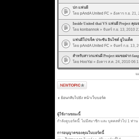
ปก แฟนผี
โดย
pAndA United FC
» อังคาร ก.ย. 21,
Inside United thai VS แฟนผี Project คุณ
โดย
konbannok
» จันทร์ ก.ย. 13, 2010 2
แฟนผีโปรเจ็ค ประชัน อินไซด์ ยูไนเต็ด
โดย
pAndA United FC
» จันทร์ ก.ย. 13, 
สำหรับสาวกแฟนผี Project ผมขอฝาก fanp
โดย
HooYai
» อังคาร ส.ค. 24, 2010 06:1
แ
ตั้งกระทู้ใหม่
ย้อนกลับไปยัง หน้าเว็บบอร์ด
ผู้ใช้งานขณะนี้
่กำลังดูบอร์ดนี้: ไม่มีสมาชิก และ บุคคลทั่วไป 1 ท่าน
การอนุญาตของคุณในบอร์ดนี้