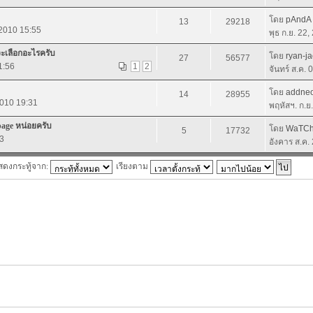
โดย
pAndA 
13
29218
 2010 15:55
พุธ ก.ย. 22
จะเลือกอะไรครับ
โดย
ryan-ja
27
56577
1:56
1
2
จันทร์ ส.ค.
โดย
addne
14
28955
2010 19:31
พฤหัสฯ. ก.ย
age หน่อยครับ
โดย
WaTCh
5
17732
3
อังคาร ส.ค.
สดงกระทู้จาก:
เรียงตาม