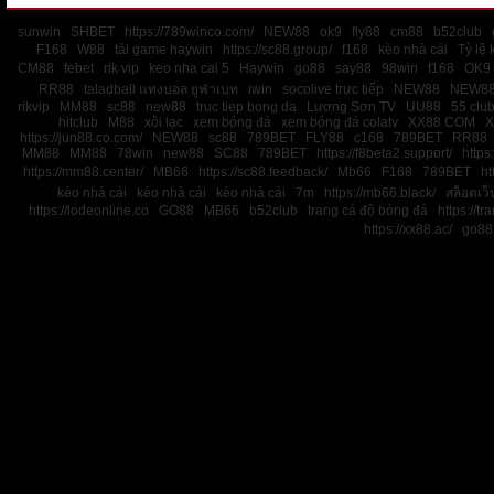
sunwin
SHBET
https://789winco.com/
NEW88
ok9
fly88
cm88
b52club
F168
W88
tải game haywin
https://sc88.group/
f168
kèo nhà cái
Tỷ lệ 
CM88
febet
rik vip
keo nha cai 5
Haywin
go88
say88
98win
f168
OK9
RR88
taladball แทงบอล ยูฟ่าเบท
iwin
socolive trực tiếp
NEW88
NEW8
rikvip
MM88
sc88
new88
truc tiep bong da
Lương Sơn TV
UU88
55 clu
hitclub
M88
xôi lạc
xem bóng đá
xem bóng đá colatv
XX88.COM
X
https://jun88.co.com/
NEW88
sc88
789BET
FLY88
c168
789BET
RR88
MM88
MM88
78win
new88
SC88
789BET
https://f8beta2.support/
https:
https://mm88.center/
MB66
https://sc88.feedback/
Mb66
F168
789BET
ht
kèo nhà cái
kèo nhà cái
kèo nhà cái
7m
https://mb66.black/
สล็อตเว
https://lodeonline.co
GO88
MB66
b52club
trang cá độ bóng đá
https://tr
https://xx88.ac/
go88