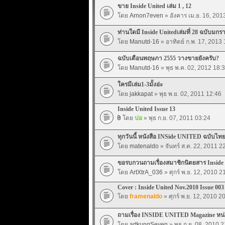
ขาย Inside United เล่ม 1 , 12
โดย
Arnon7even
» อังคาร เม.ย. 16, 201
ท่านใดมี Inside Unitedเล่มที่ 28 ฉบับมก
โดย
Manutd-16
» อาทิตย์ ก.พ. 17, 2013
ฉบับเดือนพฤษภา 2555 วางขายยังครับ?
โดย
Manutd-16
» พุธ พ.ค. 02, 2012 18:
ใครมีเล่ม1-3มั้งอ่ะ
โดย
jakkapat
» พุธ พ.ย. 02, 2011 12:46
Inside United Issue 13
โดย
ปอ
» พุธ ก.ย. 07, 2011 03:24
ทุกวันนี้ หนังสือ INSide UNITED ฉบับไทย
โดย
matenaldo
» จันทร์ ส.ค. 22, 2011 2
ขอรบกวนถามเรื่องสมาชิกนิตยสาร Inside 
โดย
ArtXtrA_036
» ศุกร์ พ.ย. 12, 2010 2
Cover : Inside United Nov.2010 Issue 003
โดย
framenaldo
» ศุกร์ พ.ย. 12, 2010 2
ถามเรื่อง INSIDE UNITED Magazine หน่
โดย
artkungSeven
» พุธ ก.ย. 08, 2010 2