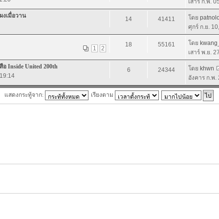
เสาร์ ก.พ. 
ผงเมื่อวาน
โดย
patnol
14
41411
ศุกร์ ก.ย. 1
โดย
kwang
18
55161
1
2
เสาร์ พ.ย. 
อ Inside United 200th
โดย
khwn
6
24344
 19:14
อังคาร ก.พ.
แสดงกระทู้จาก:
เรียงตาม