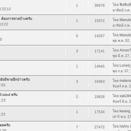
โดย
ฟิลลิปส
1
36978
3 22:12
อาทิตย์ ก.ค
รา ต้องการขายบ้างครับ
โดย
Manut
1
15072
 13:22
อาทิตย์ ก.พ
โดย
Manut
0
14267
30
พุธ พ.ค. 02
โดย
Arnon
3
17141
พุธ มี.ค. 27
โดย
Lonely
1
14845
พุธ ก.ย. 07
ยังมีขายอีกป่าวครับ
โดย
matena
3
16963
2:02
จันทร์ ส.ค.
United ครับ
โดย
sak28
2
19828
1:23
จันทร์ มิ.ย.
โดย
kwang
1
17534
0:23
เสาร์ พ.ย. 
อยครับ
โดย
hahru
7
27472
1:20