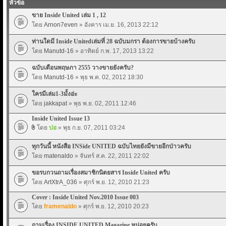
หัวข้อ
ขาย Inside United เล่ม 1 , 12
โดย
Arnon7even
» อังคาร เม.ย. 16, 2013 22:12
ท่านใดมี Inside Unitedเล่มที่ 28 ฉบับมกรา ต้องการขายบ้างครับ
โดย
Manutd-16
» อาทิตย์ ก.พ. 17, 2013 13:22
ฉบับเดือนพฤษภา 2555 วางขายยังครับ?
โดย
Manutd-16
» พุธ พ.ค. 02, 2012 18:30
ใครมีเล่ม1-3มั้งอ่ะ
โดย
jakkapat
» พุธ พ.ย. 02, 2011 12:46
Inside United Issue 13
โดย
ปอ
» พุธ ก.ย. 07, 2011 03:24
ทุกวันนี้ หนังสือ INSide UNITED ฉบับไทยยังมีขายอีกป่าวครับ
โดย
matenaldo
» จันทร์ ส.ค. 22, 2011 22:02
ขอรบกวนถามเรื่องสมาชิกนิตยสาร Inside United ครับ
โดย
ArtXtrA_036
» ศุกร์ พ.ย. 12, 2010 21:23
Cover : Inside United Nov.2010 Issue 003
โดย
framenaldo
» ศุกร์ พ.ย. 12, 2010 20:23
ถามเรื่อง INSIDE UNITED Magazine หน่อยครับ