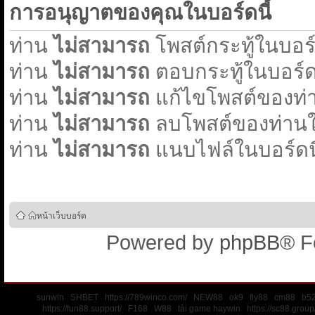
การอนุญาตของคุณในบอร์ดนี้
ท่าน
ไม่สามารถ
โพสต์กระทู้ในบอร์ด
ท่าน
ไม่สามารถ
ตอบกระทู้ในบอร์ดน
ท่าน
ไม่สามารถ
แก้ไขโพสต์ของท่า
ท่าน
ไม่สามารถ
ลบโพสต์ของท่านใน
ท่าน
ไม่สามารถ
แนบไฟล์ในบอร์ดนี
หน้าเว็บบอร์ด
Powered by
phpBB
® F
sunwin
SHBET
https://789winco.com/
NEW88
ok9
fly88
cm88
b52
https://fun88.support/
F168
W88
tải game haywin
https://sc88.group