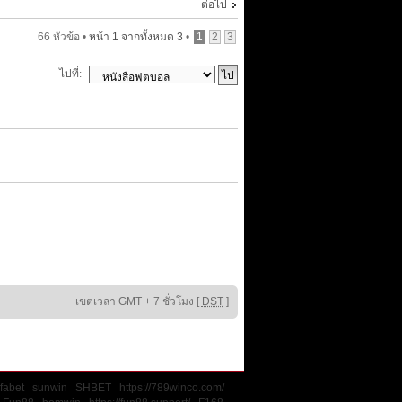
ต่อไป
66 หัวข้อ •
หน้า
1
จากทั้งหมด
3
•
1
2
3
ไปที่:
เขตเวลา GMT + 7 ชั่วโมง [
DST
]
fabet
sunwin
SHBET
https://789winco.com/