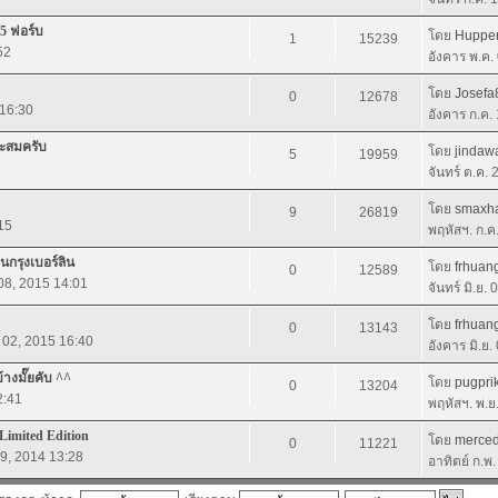
15 ฟอร์บ
โดย
Huppe
1
15239
52
อังคาร พ.ค.
โดย
Josefa
0
12678
 16:30
อังคาร ก.ค.
สะสมครับ
โดย
jindaw
5
19959
จันทร์ ต.ค.
โดย
smaxh
9
26819
15
พฤหัสฯ. ก.ค
นกรุงเบอร์ลิน
โดย
frhua
0
12589
. 08, 2015 14:01
จันทร์ มิ.ย.
โดย
frhua
0
13143
. 02, 2015 16:40
อังคาร มิ.ย
างมั๊ยคับ ^^
โดย
pugpri
0
13204
2:41
พฤหัสฯ. พ.ย
ิ Limited Edition
โดย
merce
0
11221
09, 2014 13:28
อาทิตย์ ก.พ