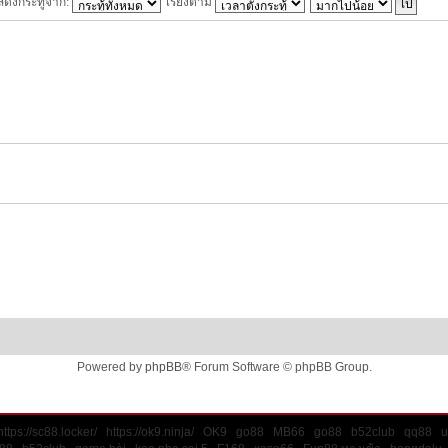
สดงกระทู้จาก:
เรียงตาม
Powered by
phpBB
® Forum Software © phpBB Group.
https://sc88.locker/
https://ok9.ninja/
OK9
go88
MB66
go88
b52club
qq88
u