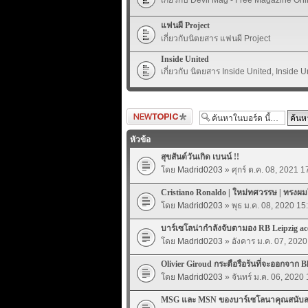
แฟนผี Project
เกี่ยวกับนิตยสาร แฟนผี Project
Inside United
เกี่ยวกับ นิตยสาร Inside United, Inside U
ตั้งกระทู้ใหม่
หัวข้อ
สุขสันต์วันเกิด เบนน์ !!
โดย
Madrid0203
» ศุกร์ ต.ค. 08, 2021 1
Cristiano Ronaldo | ใหม่ทศวรรษ | ทรงผม
โดย
Madrid0203
» พุธ ม.ค. 08, 2020 15
บาร์เซโลน่ากำลังจับตามอง RB Leipzig ac
โดย
Madrid0203
» อังคาร ม.ค. 07, 2020
Olivier Giroud กระตือรือร้นที่จะออกจาก B
โดย
Madrid0203
» จันทร์ ม.ค. 06, 2020
MSG และ MSN ของบาร์เซโลนาคุณสนับ