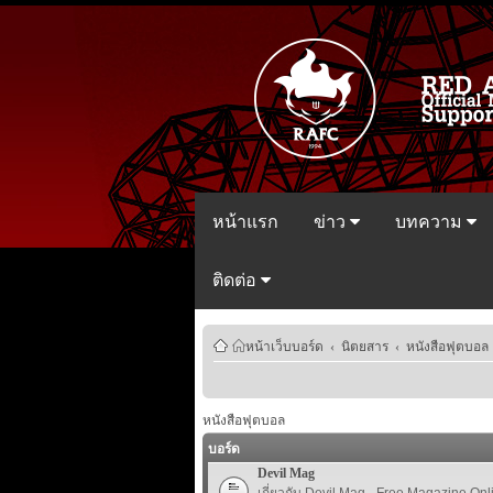
หน้าแรก
ข่าว
บทความ
ติดต่อ
หน้าเว็บบอร์ด
‹
นิตยสาร
‹
หนังสือฟุตบอล
หนังสือฟุตบอล
บอร์ด
Devil Mag
เกี่ยวกับ Devil Mag - Free Magazine Onl