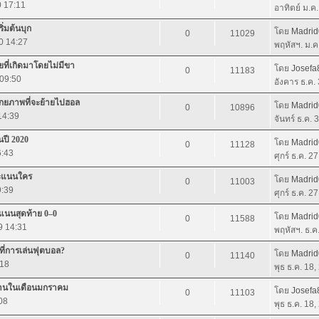
0 17:11
อาทิตย์ ม.ค
ิ่มต้นบุก
โดย
Madri
0
11029
0 14:27
พฤหัสฯ. ม.ค
ยที่เกิดมาโดยไม่มีขา
โดย
Josefa
0
11183
 09:50
อังคาร ธ.ค.
ศักยภาพที่จะย้ายไปฮอล
โดย
Madri
0
10896
14:39
จันทร์ ธ.ค.
ปี 2020
โดย
Madri
0
11128
6:43
ศุกร์ ธ.ค. 2
คะแนนใคร
โดย
Madri
0
11003
9:39
ศุกร์ ธ.ค. 2
ะแนนสุดท้าย 0–0
โดย
Madri
0
11588
9 14:31
พฤหัสฯ. ธ.ค
ที่การเล่นฟุตบอล?
โดย
Madri
0
11140
:18
พุธ ธ.ค. 18
มิลานในเดือนมกราคม
โดย
Josefa
0
11103
08
พุธ ธ.ค. 18