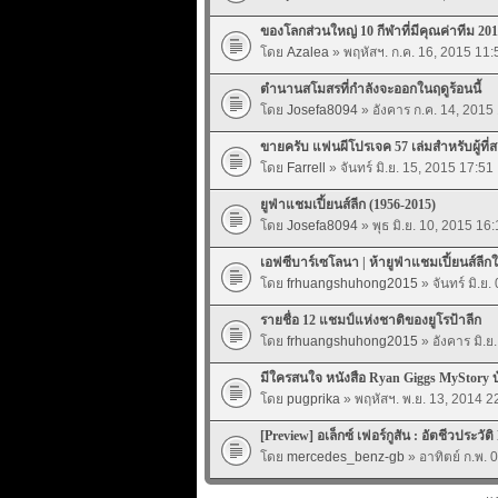
ของโลกส่วนใหญ่ 10 กีฬาที่มีคุณค่าทีม 20
โดย
Azalea
» พฤหัสฯ. ก.ค. 16, 2015 11:
ตำนานสโมสรที่กำลังจะออกในฤดูร้อนนี้
โดย
Josefa8094
» อังคาร ก.ค. 14, 2015
ขายครับ แฟนผีโปรเจค 57 เล่มสำหรับผู้ที่
โดย
Farrell
» จันทร์ มิ.ย. 15, 2015 17:51
ยูฟ่าแชมเปี้ยนส์ลีก (1956-2015)
โดย
Josefa8094
» พุธ มิ.ย. 10, 2015 16:
เอฟซีบาร์เซโลนา | ห้ายูฟ่าแชมเปี้ยนส์ลีกใ
โดย
frhuangshuhong2015
» จันทร์ มิ.ย
รายชื่อ 12 แชมป์แห่งชาติของยูโรป้าลีก
โดย
frhuangshuhong2015
» อังคาร มิ.ย
มีใครสนใจ หนังสือ Ryan Giggs MyStory บ้
โดย
pugprika
» พฤหัสฯ. พ.ย. 13, 2014 2
[Preview] อเล็กซ์ เฟอร์กูสัน : อัตชีวประวัต
โดย
mercedes_benz-gb
» อาทิตย์ ก.พ. 