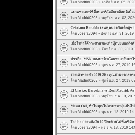
โดย
Madrid0203
» อาทิตย์ ม.ค. 05, 202
แมนเชสเตอร์ซิตี้จบคาร์โลอันเชล็อตติเมื่อเร
โดย
Madrid0203
» พฤหัสฯ. ม.ค. 02, 202
Cristiano Ronaldo เล่นฟุตบอลกับเด็กผู้ชา
โดย
Josefa8094
» อังคาร ธ.ค. 31, 2019
เมื่อโรนัลโด้วางสายรองเท้าบู๊ตบ่งบอกถึง
โดย
Madrid0203
» จันทร์ ธ.ค. 30, 2019 
ข่าวลือ: MSN ของบาร์เซโลนาจะกลับมาใน
โดย
Madrid0203
» ศุกร์ ธ.ค. 27, 2019 1
รองเท้าทองคำ 2019-20 : คุณสามารถลง
โดย
Madrid0203
» ศุกร์ ธ.ค. 27, 2019 0
El Clasico: Barcelona vs Real Madrid: ค
โดย
Madrid0203
» พฤหัสฯ. ธ.ค. 19, 201
Mesut Özil, ทำไมคุณไม่สามารถมุ่งเน้นไป
โดย
Madrid0203
» พุธ ธ.ค. 18, 2019 14
Todibo กองหลังวัย 19 ปีจะย้ายไปที่เอซี
โดย
Josefa8094
» พุธ ธ.ค. 18, 2019 14: