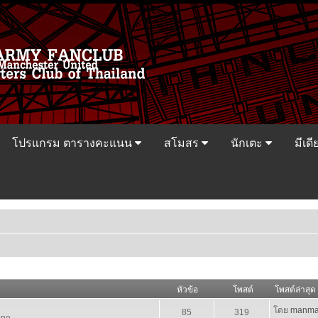
โปรแกรม ตารางคะแนน
สโมสร
นักเตะ
มีเดี
หัวข้อ
โพสต์
โพสต์ล่าสุด
โดย
manma
85
319
ine