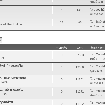
จันทร์ เม.ย.
โดย
youth1
115
1645
อังคาร ก.ค.
โดย
ฟิลลิปส
12
69
nited Thai Edition
อาทิตย์ ก.ค
ตอบกลับ
แสดง
โพสต์ล่าสุด
โดย
Madri
0
67303
7:25
ศุกร์ ต.ค. 0
ใหม่ | ใหม่แฮตทริค
โดย
Madri
1
19690
:03
พุธ ม.ค. 08
e, Lukas Klostermann
โดย
Madri
0
11261
 14:36
อังคาร ม.ค.
lues เนื่องจากเขาไม่
โดย
Madri
0
11171
 14:55
จันทร์ ม.ค.
สนุนคนไหน?
โดย
Madri
0
11122