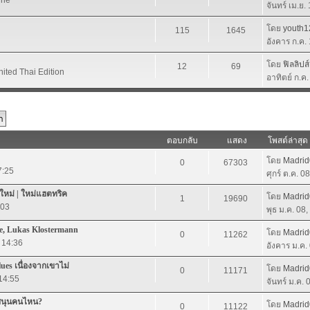
จันทร์ เม.ย.
โดย
youth1
115
1645
อังคาร ก.ค.
โดย
ฟิลลิปส
12
69
nited Thai Edition
อาทิตย์ ก.ค
ตอบกลับ
แสดง
โพสต์ล่าสุด
โดย
Madri
0
67303
7:25
ศุกร์ ต.ค. 0
ใหม่ | ใหม่แฮตทริค
โดย
Madri
1
19690
:03
พุธ ม.ค. 08
e, Lukas Klostermann
โดย
Madri
0
11262
 14:36
อังคาร ม.ค.
lues เนื่องจากเขาไม่
โดย
Madri
0
11171
 14:55
จันทร์ ม.ค.
สนุนคนไหน?
โดย
Madri
0
11122