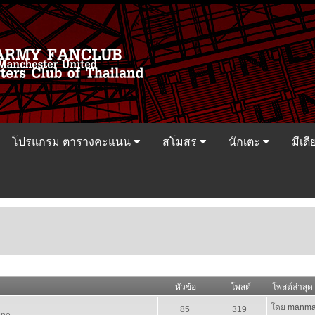
โปรแกรม ตารางคะแนน
สโมสร
นักเตะ
มีเดี
หัวข้อ
โพสต์
โพสต์ล่าสุด
โดย
manma
85
319
ine