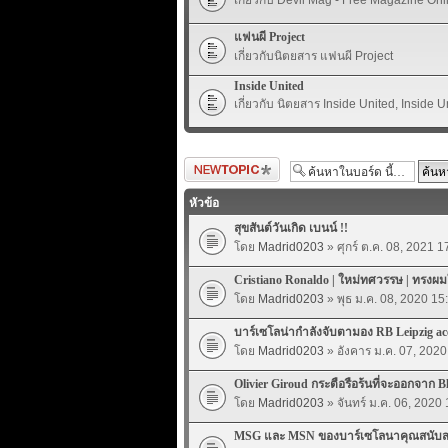
แฟนผี Project
เกี่ยวกับนิตยสาร แฟนผี Project
Inside United
เกี่ยวกับ นิตยสาร Inside United, Inside U
ตั้งกระทู้ใหม่
หัวข้อ
สุขสันต์วันเกิด เบนน์ !!
โดย
Madrid0203
» ศุกร์ ต.ค. 08, 2021 1
Cristiano Ronaldo | ใหม่ทศวรรษ | ทรงผม
โดย
Madrid0203
» พุธ ม.ค. 08, 2020 15
บาร์เซโลน่ากำลังจับตามอง RB Leipzig ac
โดย
Madrid0203
» อังคาร ม.ค. 07, 2020
Olivier Giroud กระตือรือร้นที่จะออกจาก B
โดย
Madrid0203
» จันทร์ ม.ค. 06, 2020
MSG และ MSN ของบาร์เซโลนาคุณสนับ