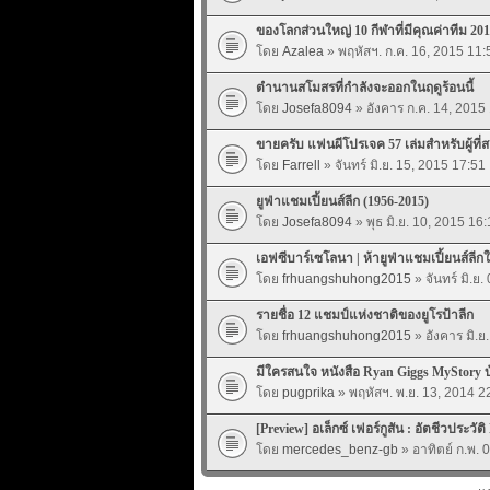
ของโลกส่วนใหญ่ 10 กีฬาที่มีคุณค่าทีม 20
โดย
Azalea
» พฤหัสฯ. ก.ค. 16, 2015 11:
ตำนานสโมสรที่กำลังจะออกในฤดูร้อนนี้
โดย
Josefa8094
» อังคาร ก.ค. 14, 2015
ขายครับ แฟนผีโปรเจค 57 เล่มสำหรับผู้ที่
โดย
Farrell
» จันทร์ มิ.ย. 15, 2015 17:51
ยูฟ่าแชมเปี้ยนส์ลีก (1956-2015)
โดย
Josefa8094
» พุธ มิ.ย. 10, 2015 16:
เอฟซีบาร์เซโลนา | ห้ายูฟ่าแชมเปี้ยนส์ลีกใ
โดย
frhuangshuhong2015
» จันทร์ มิ.ย
รายชื่อ 12 แชมป์แห่งชาติของยูโรป้าลีก
โดย
frhuangshuhong2015
» อังคาร มิ.ย
มีใครสนใจ หนังสือ Ryan Giggs MyStory บ้
โดย
pugprika
» พฤหัสฯ. พ.ย. 13, 2014 2
[Preview] อเล็กซ์ เฟอร์กูสัน : อัตชีวประวัต
โดย
mercedes_benz-gb
» อาทิตย์ ก.พ. 