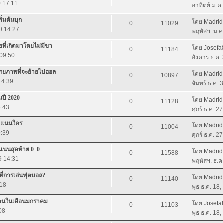
0 17:11
อาทิตย์ ม.ค
ิ่มต้นบุก
โดย
Madri
0
11029
0 14:27
พฤหัสฯ. ม.ค
ยที่เกิดมาโดยไม่มีขา
โดย
Josefa
0
11184
 09:50
อังคาร ธ.ค.
ศักยภาพที่จะย้ายไปฮอล
โดย
Madri
0
10897
14:39
จันทร์ ธ.ค.
ปี 2020
โดย
Madri
0
11128
6:43
ศุกร์ ธ.ค. 2
คะแนนใคร
โดย
Madri
0
11004
9:39
ศุกร์ ธ.ค. 2
ะแนนสุดท้าย 0–0
โดย
Madri
0
11588
9 14:31
พฤหัสฯ. ธ.ค
ที่การเล่นฟุตบอล?
โดย
Madri
0
11140
:18
พุธ ธ.ค. 18
มิลานในเดือนมกราคม
โดย
Josefa
0
11103
08
พุธ ธ.ค. 18