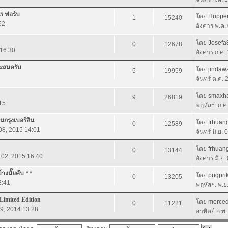
15 ฟอร์บ
โดย
Huppe
1
15240
52
อังคาร พ.ค.
โดย
Josefa
0
12678
 16:30
อังคาร ก.ค.
สะสมครับ
โดย
jindaw
5
19959
จันทร์ ต.ค.
โดย
smaxh
9
26819
15
พฤหัสฯ. ก.ค
นกรุงเบอร์ลิน
โดย
frhua
0
12589
. 08, 2015 14:01
จันทร์ มิ.ย.
โดย
frhua
0
13144
. 02, 2015 16:40
อังคาร มิ.ย
างมั๊ยคับ ^^
โดย
pugpri
0
13205
2:41
พฤหัสฯ. พ.ย
ิ Limited Edition
โดย
merce
0
11221
09, 2014 13:28
อาทิตย์ ก.พ