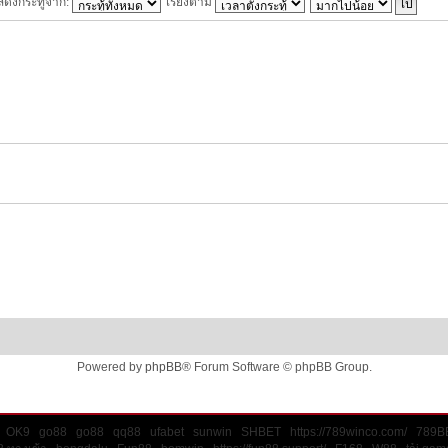
สดงกระทู้จาก:
เรียงตาม
Powered by
phpBB
® Forum Software © phpBB Group.
OK9
go88
go88
qq88
ufabet
sunwin
SHBET
https://789winco.com/
789B