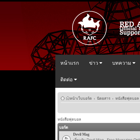
หน้าแรก
ข่าว
บทความ
ติดต่อ
หน้าเว็บบอร์ด
‹
นิตยสาร
‹
หนังสือฟุตบอล
หนังสือฟุตบอล
บอร์ด
Devil Mag
เกี่ยวกับ Devil Mag - Free Magazine Onl