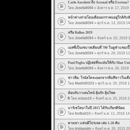
Carlo Ancelotti ถึง Arsenal หรือ Everton?
โดย
Josefa8094
» อังคาร ธ.ค. 17, 2019
หน้าต่างถ่ายโอนเดือนมกราคมอยู่ใกล้กับห
โดย
Josefa8094
» ศุกร์ ธ.ค. 13, 2019 1
หรือ Ballon 2019
โดย
Josefa8094
» จันทร์ ธ.ค. 02, 2019 
เมสซี่เป็นเซบาสเตียนที่ 700 ในยูฟ่าแชมเปี้
โดย
Josefa8094
» ศุกร์ พ.ย. 29, 2019 1
Paul Pogba ปฏิเสธที่จะเล่นให้กับ Man Uni
โดย
Josefa8094
» อังคาร พ.ย. 26, 2019
ข่าวลือ: โรนัลโดจะออกจากทีมสีขาวในเดือ
โดย
Madrid0203
» ศุกร์ เม.ย. 20, 2018 
ต้อนรับวาเลนไทน์ ลุ้นรัก ลุ้นโชค
โดย
sclass16
» จันทร์ เม.ย. 25, 2016 
บาร์เซโลนาในปี 2015 ได้รับเกียรตินิยม
โดย
football10
» จันทร์ ม.ค. 11, 2016 14
ตามหา เเฟนผีโปรเจค เล่ม 1-20 คับ
โดย
jindawatm
» จันทร์ ต.ค. 26, 2015 2