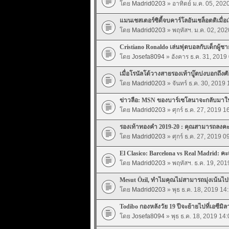
โดย
Madrid0203
» อาทิตย์ ม.ค. 05, 202
แมนเชสเตอร์ซิตี้จบคาร์โลอันเชล็อตติเมื่อเร
โดย
Madrid0203
» พฤหัสฯ. ม.ค. 02, 202
Cristiano Ronaldo เล่นฟุตบอลกับเด็กผู้ชา
โดย
Josefa8094
» อังคาร ธ.ค. 31, 2019
เมื่อโรนัลโด้วางสายรองเท้าบู๊ตบ่งบอกถึง
โดย
Madrid0203
» จันทร์ ธ.ค. 30, 2019 
ข่าวลือ: MSN ของบาร์เซโลนาจะกลับมาใน
โดย
Madrid0203
» ศุกร์ ธ.ค. 27, 2019 1
รองเท้าทองคำ 2019-20 : คุณสามารถลง
โดย
Madrid0203
» ศุกร์ ธ.ค. 27, 2019 0
El Clasico: Barcelona vs Real Madrid: ค
โดย
Madrid0203
» พฤหัสฯ. ธ.ค. 19, 201
Mesut Özil, ทำไมคุณไม่สามารถมุ่งเน้นไป
โดย
Madrid0203
» พุธ ธ.ค. 18, 2019 14
Todibo กองหลังวัย 19 ปีจะย้ายไปที่เอซี
โดย
Josefa8094
» พุธ ธ.ค. 18, 2019 14: