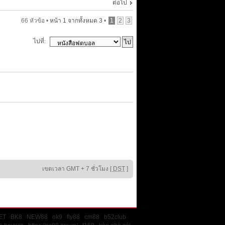
ต่อไป
66 หัวข้อ •
หน้า
1
จากทั้งหมด
3
•
1
2
3
ไปที่:
เขตเวลา GMT + 7 ชั่วโมง [
DST
]
ET
BK8
NEW88
ok9
fly88
cm88
b52club