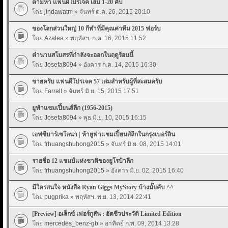
ตามหา เเฟนผีโปรเจค เล่ม 1-20 คับ
โดย
jindawatm
» จันทร์ ต.ค. 26, 2015 20:10
ของโลกส่วนใหญ่ 10 กีฬาที่มีคุณค่าทีม 2015 ฟอร์บ
โดย
Azalea
» พฤหัสฯ. ก.ค. 16, 2015 11:52
ตำนานสโมสรที่กำลังจะออกในฤดูร้อนนี้
โดย
Josefa8094
» อังคาร ก.ค. 14, 2015 16:30
ขายครับ แฟนผีโปรเจค 57 เล่มสำหรับผู้ที่สะสมครับ
โดย
Farrell
» จันทร์ มิ.ย. 15, 2015 17:51
ยูฟ่าแชมเปี้ยนส์ลีก (1956-2015)
โดย
Josefa8094
» พุธ มิ.ย. 10, 2015 16:15
เอฟซีบาร์เซโลนา | ห้ายูฟ่าแชมเปี้ยนส์ลีกในกรุงเบอร์ลิน
โดย
frhuangshuhong2015
» จันทร์ มิ.ย. 08, 2015 14:01
รายชื่อ 12 แชมป์แห่งชาติของยูโรป้าลีก
โดย
frhuangshuhong2015
» อังคาร มิ.ย. 02, 2015 16:40
มีใครสนใจ หนังสือ Ryan Giggs MyStory บ้างมั๊ยคับ ^^
โดย
pugprika
» พฤหัสฯ. พ.ย. 13, 2014 22:41
[Preview] อเล็กซ์ เฟอร์กูสัน : อัตชีวประวัติ Limited Edition
โดย
mercedes_benz-gb
» อาทิตย์ ก.พ. 09, 2014 13:28