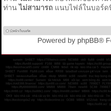
ท่าน
ไม่สามารถ
แนบไฟล์ในบอร์ดนี
หน้าเว็บบอร์ด
Powered by
phpBB
® F
sunwin
SHBET
https://789winco.com/
NEW88
ok9
fly88
cm88
b52
https://fun88.support/
F168
W88
tải game haywin
https://sc88.group
https://keonhacai95.com/
cm88
CM88
febet
rik vip
keo nha cai 5
Haywin
SHBET
Fun888
Fly88.com
สล็อต
RR88
taladball แทงบอล ยูฟ่าเบท
iwin
SHBET
ทดลองเล่นสล็อต
สล็อต
rikvip
MM88
sc88
new88
truc tiep bong d
https://xx88.center/
Sunwin
tải hitclub
M88
xôi lạc
xem bóng đá
xem bó
https://ok8386.finance/
https://jun88.co.com/
NEW88
sc88
789BET
FLY88
https://fly88888888.com/
MM88
MM88
78win
new88
SC88
789BET
https://rr88.cz/
https://xx88k1.com/
https://mm88.center/
MB66
https://sc88.f
OK9
kèo nhà cái
nhà cái uy tín
kèo nhà cái
kèo nhà cái
kèo nhà cái
7m
https://keobongda2.vip
https://lodeonline.co
GO88
MB66
b52club
trang c
https://xx88.ac/
g