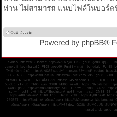
ท่าน
ไม่สามารถ
แนบไฟล์ในบอร์ดนี
หน้าเว็บบอร์ด
Powered by
phpBB
® F
Cakhiatv
https://sc88.locker/
https://ok9.ninja/
OK9
go88
go88
qq88
ufa
game bài
keo nha cai 5
F168
xoso66
Fun88 ทางเข้า
bongdalu
Fun88
b
Tỷ lệ kèo nhà cái
https://ok8386.supply/
https://gg88vn.net/
vaobet
https:/
OK9
MB66
https://cm88bet.us/
https://cm88viet.com/
ok9
go88
SHBET
NEW88
NEW88
F168
สล็อต999
https://3245.cn.com/
F168
F168
SHBE
55 club
91 club
mb66
iwin
XX88
MB66
new88
https://789bets.biz/
http
XX88
go88
https://mm88.directory/
SHBET
new88
cm88
ON68
https:
sunwin
sc88
ok9
https://f8bet.luxury/
go88
keo nha cai
CM88
S8
htt
https://rr88.delivery/
C168
F168
Bet88
PG88
https://fly88.deal/
https://
789BET
https://f8bet.me/
สล็อตเว็บตรง
https://ok9.property/
kèo bóng đá
สล็อตเว็บตรง
สล็อตเว็บตรง
https://fly88.dev/
GO88
SUMCLUB
SUNWI
https://transitmap.io
su