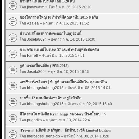
ตามหา เเฟนผีโปรเจค เล่ม 1-20 คับ
โดย
jindawatm
» จันทร์ ต.ค. 26, 2015 20:10
ของโลกส่วนใหญ่ 10 กีฬาที่มีคุณค่าทีม 2015 ฟอร์บ
โดย
Azalea
» พฤหัสฯ. ก.ค. 16, 2015 11:52
ตำนานสโมสรที่กำลังจะออกในฤดูร้อนนี้
โดย
Josefa8094
» อังคาร ก.ค. 14, 2015 16:30
ขายครับ แฟนผีโปรเจค 57 เล่มสำหรับผู้ที่สะสมครับ
โดย
Farrell
» จันทร์ มิ.ย. 15, 2015 17:51
ยูฟ่าแชมเปี้ยนส์ลีก (1956-2015)
โดย
Josefa8094
» พุธ มิ.ย. 10, 2015 16:15
เอฟซีบาร์เซโลนา | ห้ายูฟ่าแชมเปี้ยนส์ลีกในกรุงเบอร์ลิน
โดย
frhuangshuhong2015
» จันทร์ มิ.ย. 08, 2015 14:01
รายชื่อ 12 แชมป์แห่งชาติของยูโรป้าลีก
โดย
frhuangshuhong2015
» อังคาร มิ.ย. 02, 2015 16:40
มีใครสนใจ หนังสือ Ryan Giggs MyStory บ้างมั๊ยคับ ^^
โดย
pugprika
» พฤหัสฯ. พ.ย. 13, 2014 22:41
[Preview] อเล็กซ์ เฟอร์กูสัน : อัตชีวประวัติ Limited Edition
โดย
mercedes_benz-gb
» อาทิตย์ ก.พ. 09, 2014 13:28