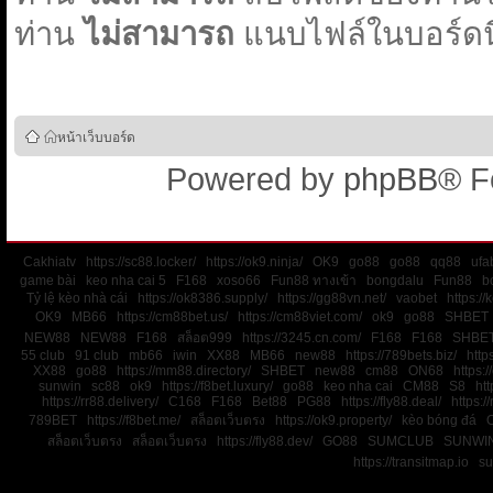
ท่าน
ไม่สามารถ
แนบไฟล์ในบอร์ดนี
หน้าเว็บบอร์ด
Powered by
phpBB
® F
Cakhiatv
https://sc88.locker/
https://ok9.ninja/
OK9
go88
go88
qq88
ufa
game bài
keo nha cai 5
F168
xoso66
Fun88 ทางเข้า
bongdalu
Fun88
b
Tỷ lệ kèo nhà cái
https://ok8386.supply/
https://gg88vn.net/
vaobet
https:/
OK9
MB66
https://cm88bet.us/
https://cm88viet.com/
ok9
go88
SHBET
NEW88
NEW88
F168
สล็อต999
https://3245.cn.com/
F168
F168
SHBE
55 club
91 club
mb66
iwin
XX88
MB66
new88
https://789bets.biz/
http
XX88
go88
https://mm88.directory/
SHBET
new88
cm88
ON68
https:
sunwin
sc88
ok9
https://f8bet.luxury/
go88
keo nha cai
CM88
S8
htt
https://rr88.delivery/
C168
F168
Bet88
PG88
https://fly88.deal/
https://
789BET
https://f8bet.me/
สล็อตเว็บตรง
https://ok9.property/
kèo bóng đá
สล็อตเว็บตรง
สล็อตเว็บตรง
https://fly88.dev/
GO88
SUMCLUB
SUNWI
https://transitmap.io
su