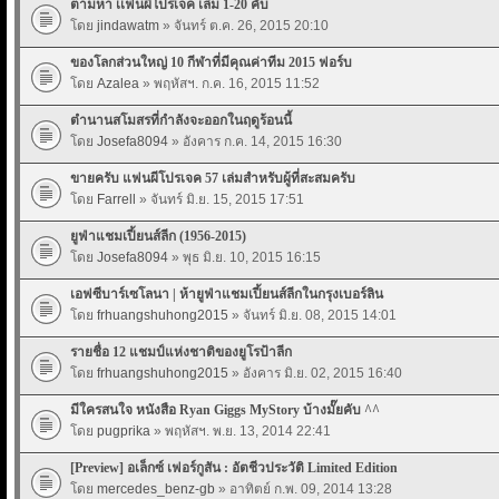
ตามหา เเฟนผีโปรเจค เล่ม 1-20 คับ
โดย
jindawatm
» จันทร์ ต.ค. 26, 2015 20:10
ของโลกส่วนใหญ่ 10 กีฬาที่มีคุณค่าทีม 2015 ฟอร์บ
โดย
Azalea
» พฤหัสฯ. ก.ค. 16, 2015 11:52
ตำนานสโมสรที่กำลังจะออกในฤดูร้อนนี้
โดย
Josefa8094
» อังคาร ก.ค. 14, 2015 16:30
ขายครับ แฟนผีโปรเจค 57 เล่มสำหรับผู้ที่สะสมครับ
โดย
Farrell
» จันทร์ มิ.ย. 15, 2015 17:51
ยูฟ่าแชมเปี้ยนส์ลีก (1956-2015)
โดย
Josefa8094
» พุธ มิ.ย. 10, 2015 16:15
เอฟซีบาร์เซโลนา | ห้ายูฟ่าแชมเปี้ยนส์ลีกในกรุงเบอร์ลิน
โดย
frhuangshuhong2015
» จันทร์ มิ.ย. 08, 2015 14:01
รายชื่อ 12 แชมป์แห่งชาติของยูโรป้าลีก
โดย
frhuangshuhong2015
» อังคาร มิ.ย. 02, 2015 16:40
มีใครสนใจ หนังสือ Ryan Giggs MyStory บ้างมั๊ยคับ ^^
โดย
pugprika
» พฤหัสฯ. พ.ย. 13, 2014 22:41
[Preview] อเล็กซ์ เฟอร์กูสัน : อัตชีวประวัติ Limited Edition
โดย
mercedes_benz-gb
» อาทิตย์ ก.พ. 09, 2014 13:28