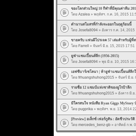
ของโลกส่วนใหญ่ 10 กีฬาที่มีคุณค่าทีม 20
โดย
Azalea
» พฤหัสฯ. ก.ค. 16, 2015 11:
ตำนานสโมสรที่กำลังจะออกในฤดูร้อนนี้
โดย
Josefa8094
» อังคาร ก.ค. 14, 2015
ขายครับ แฟนผีโปรเจค 57 เล่มสำหรับผู้ที่
โดย
Farrell
» จันทร์ มิ.ย. 15, 2015 17:51
ยูฟ่าแชมเปี้ยนส์ลีก (1956-2015)
โดย
Josefa8094
» พุธ มิ.ย. 10, 2015 16:
เอฟซีบาร์เซโลนา | ห้ายูฟ่าแชมเปี้ยนส์ลีกใ
โดย
frhuangshuhong2015
» จันทร์ มิ.ย
รายชื่อ 12 แชมป์แห่งชาติของยูโรป้าลีก
โดย
frhuangshuhong2015
» อังคาร มิ.ย
มีใครสนใจ หนังสือ Ryan Giggs MyStory บ้
โดย
pugprika
» พฤหัสฯ. พ.ย. 13, 2014 2
[Preview] อเล็กซ์ เฟอร์กูสัน : อัตชีวประวัต
โดย
mercedes_benz-gb
» อาทิตย์ ก.พ. 