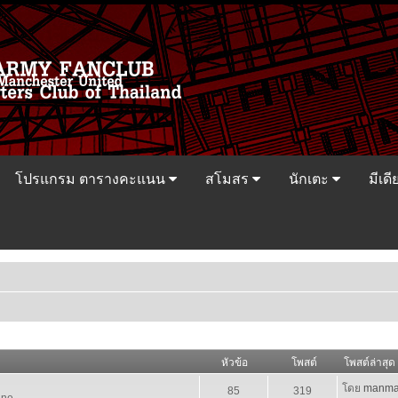
โปรแกรม ตารางคะแนน
สโมสร
นักเตะ
มีเดี
หัวข้อ
โพสต์
โพสต์ล่าสุด
โดย
manma
85
319
ine