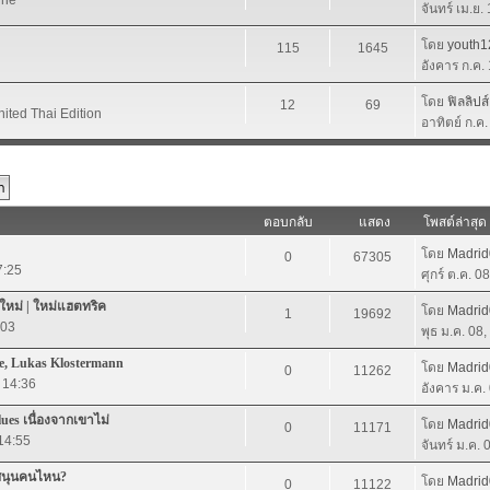
จันทร์ เม.ย.
โดย
youth1
115
1645
อังคาร ก.ค.
โดย
ฟิลลิปส
12
69
nited Thai Edition
อาทิตย์ ก.ค
ตอบกลับ
แสดง
โพสต์ล่าสุด
โดย
Madri
0
67305
7:25
ศุกร์ ต.ค. 0
ใหม่ | ใหม่แฮตทริค
โดย
Madri
1
19692
:03
พุธ ม.ค. 08
e, Lukas Klostermann
โดย
Madri
0
11262
 14:36
อังคาร ม.ค.
lues เนื่องจากเขาไม่
โดย
Madri
0
11171
 14:55
จันทร์ ม.ค.
สนุนคนไหน?
โดย
Madri
0
11122