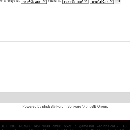
สดงกระทู้จาก:
เรียงตาม
Powered by
phpBB
® Forum Software © phpBB Group.
9BET
BK8
NEW88
ok9
fly88
cm88
b52club
game bài
keo nha cai 5
F168