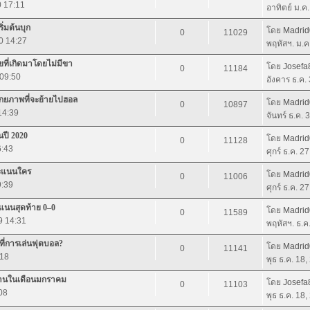
0 17:11
อาทิตย์ ม.ค
ิ่มต้นบุก
โดย
Madri
0
11029
0 14:27
พฤหัสฯ. ม.ค
ยที่เกิดมาโดยไม่มีขา
โดย
Josefa
0
11184
 09:50
อังคาร ธ.ค.
ศักยภาพที่จะย้ายไปฮอล
โดย
Madri
0
10897
14:39
จันทร์ ธ.ค.
ปี 2020
โดย
Madri
0
11128
6:43
ศุกร์ ธ.ค. 2
คะแนนใคร
โดย
Madri
0
11006
9:39
ศุกร์ ธ.ค. 2
ะแนนสุดท้าย 0–0
โดย
Madri
0
11589
9 14:31
พฤหัสฯ. ธ.ค
ที่การเล่นฟุตบอล?
โดย
Madri
0
11141
:18
พุธ ธ.ค. 18
มิลานในเดือนมกราคม
โดย
Josefa
0
11103
08
พุธ ธ.ค. 18