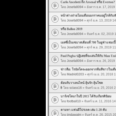
Carlo Ancelotti ถึง Arsenal หรือ Everton?
โดย
Josefa8094
» อังคาร ธ.ค. 17, 2019
หน้าต่างถ่ายโอนเดือนมกราคมอยู่ใกล้กับห
โดย
Josefa8094
» ศุกร์ ธ.ค. 13, 2019 1
หรือ Ballon 2019
โดย
Josefa8094
» จันทร์ ธ.ค. 02, 2019 
เมสซี่เป็นเซบาสเตียนที่ 700 ในยูฟ่าแชมเปี้
โดย
Josefa8094
» ศุกร์ พ.ย. 29, 2019 1
Paul Pogba ปฏิเสธที่จะเล่นให้กับ Man Uni
โดย
Josefa8094
» อังคาร พ.ย. 26, 2019
ข่าวลือ: โรนัลโดจะออกจากทีมสีขาวในเดือ
โดย
Madrid0203
» ศุกร์ เม.ย. 20, 2018 
ต้อนรับวาเลนไทน์ ลุ้นรัก ลุ้นโชค
โดย
sclass16
» จันทร์ เม.ย. 25, 2016 
บาร์เซโลนาในปี 2015 ได้รับเกียรตินิยม
โดย
football10
» จันทร์ ม.ค. 11, 2016 14
ตามหา เเฟนผีโปรเจค เล่ม 1-20 คับ
โดย
jindawatm
» จันทร์ ต.ค. 26, 2015 2