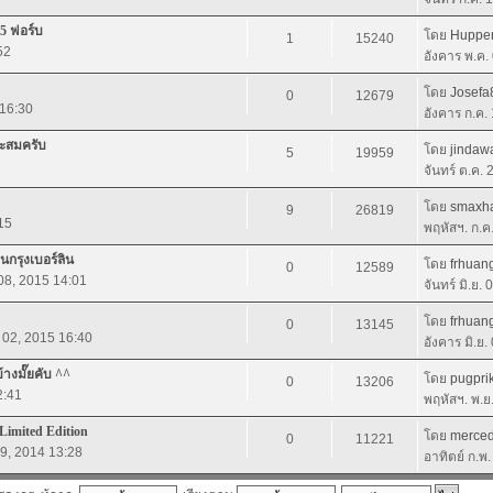
15 ฟอร์บ
โดย
Huppe
1
15240
52
อังคาร พ.ค.
โดย
Josefa
0
12679
 16:30
อังคาร ก.ค.
สะสมครับ
โดย
jindaw
5
19959
จันทร์ ต.ค.
โดย
smaxh
9
26819
15
พฤหัสฯ. ก.ค
นกรุงเบอร์ลิน
โดย
frhua
0
12589
. 08, 2015 14:01
จันทร์ มิ.ย.
โดย
frhua
0
13145
. 02, 2015 16:40
อังคาร มิ.ย
างมั๊ยคับ ^^
โดย
pugpri
0
13206
2:41
พฤหัสฯ. พ.ย
ิ Limited Edition
โดย
merce
0
11221
09, 2014 13:28
อาทิตย์ ก.พ