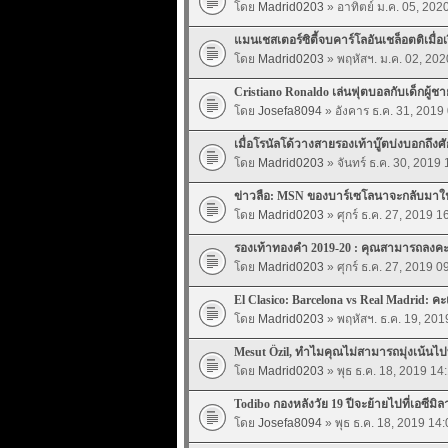
โดย
Madrid0203
» อาทิตย์ ม.ค. 05, 202
แมนเชสเตอร์ซิตี้จบคาร์โลอันเชล็อตติเมื่อเร
โดย
Madrid0203
» พฤหัสฯ. ม.ค. 02, 202
Cristiano Ronaldo เล่นฟุตบอลกับเด็กผู้ชา
โดย
Josefa8094
» อังคาร ธ.ค. 31, 2019
เมื่อโรนัลโด้วางสายรองเท้าบู๊ตบ่งบอกถึง
โดย
Madrid0203
» จันทร์ ธ.ค. 30, 2019 
ข่าวลือ: MSN ของบาร์เซโลนาจะกลับมาใน
โดย
Madrid0203
» ศุกร์ ธ.ค. 27, 2019 1
รองเท้าทองคำ 2019-20 : คุณสามารถลง
โดย
Madrid0203
» ศุกร์ ธ.ค. 27, 2019 0
El Clasico: Barcelona vs Real Madrid: ค
โดย
Madrid0203
» พฤหัสฯ. ธ.ค. 19, 201
Mesut Özil, ทำไมคุณไม่สามารถมุ่งเน้นไป
โดย
Madrid0203
» พุธ ธ.ค. 18, 2019 14
Todibo กองหลังวัย 19 ปีจะย้ายไปที่เอซี
โดย
Josefa8094
» พุธ ธ.ค. 18, 2019 14: