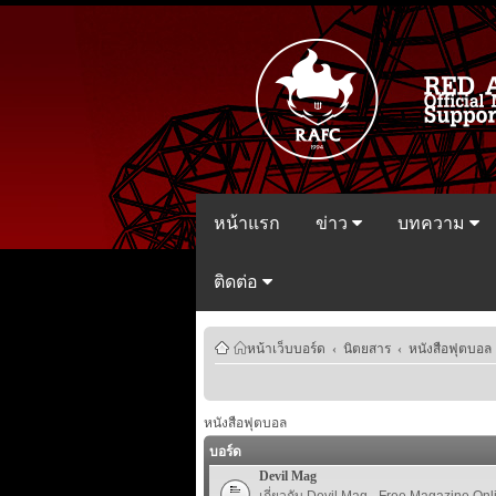
หน้าแรก
ข่าว
บทความ
ติดต่อ
หน้าเว็บบอร์ด
‹
นิตยสาร
‹
หนังสือฟุตบอล
หนังสือฟุตบอล
บอร์ด
Devil Mag
เกี่ยวกับ Devil Mag - Free Magazine Onl