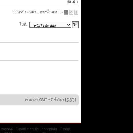
ต่อไป
66 หัวข้อ •
หน้า
1
จากทั้งหมด
3
•
1
2
3
ไปที่:
เขตเวลา GMT + 7 ชั่วโมง [
DST
]
xoso66
Fun88 ทางเข้า
bongdalu
Fun88