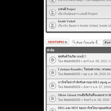
แฟนผี Project
เกี่ยวกับนิตยสาร แฟนผี Project
Inside United
เกี่ยวกับ นิตยสาร Inside United, Inside U
ตั้งกระทู้ใหม่
หัวข้อ
สุขสันต์วันเกิด เบนน์ !!
โดย
Madrid0203
» ศุกร์ ต.ค. 08, 2021 1
Cristiano Ronaldo | ใหม่ทศวรรษ | ทรงผม
โดย
Madrid0203
» พุธ ม.ค. 08, 2020 15
บาร์เซโลน่ากำลังจับตามอง RB Leipzig ac
โดย
Madrid0203
» อังคาร ม.ค. 07, 2020
Olivier Giroud กระตือรือร้นที่จะออกจาก B
โดย
Madrid0203
» จันทร์ ม.ค. 06, 2020
MSG และ MSN ของบาร์เซโลนาคุณสนับ