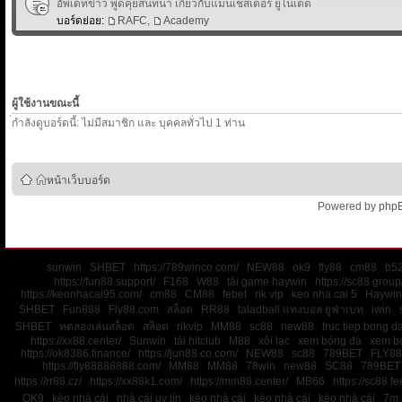
อัพเดทข่าว พูดคุยสนทนา เกี่ยวกับแมนเชสเตอร์ ยูไนเต็ด
บอร์ดย่อย:
RAFC
,
Academy
ผู้ใช้งานขณะนี้
่กำลังดูบอร์ดนี้: ไม่มีสมาชิก และ บุคคลทั่วไป 1 ท่าน
หน้าเว็บบอร์ด
Powered by
php
sunwin
SHBET
https://789winco.com/
NEW88
ok9
fly88
cm88
b52
https://fun88.support/
F168
W88
tải game haywin
https://sc88.group
https://keonhacai95.com/
cm88
CM88
febet
rik vip
keo nha cai 5
Haywin
SHBET
Fun888
Fly88.com
สล็อต
RR88
taladball แทงบอล ยูฟ่าเบท
iwin
SHBET
ทดลองเล่นสล็อต
สล็อต
rikvip
MM88
sc88
new88
truc tiep bong d
https://xx88.center/
Sunwin
tải hitclub
M88
xôi lạc
xem bóng đá
xem bó
https://ok8386.finance/
https://jun88.co.com/
NEW88
sc88
789BET
FLY88
https://fly88888888.com/
MM88
MM88
78win
new88
SC88
789BET
https://rr88.cz/
https://xx88k1.com/
https://mm88.center/
MB66
https://sc88.f
OK9
kèo nhà cái
nhà cái uy tín
kèo nhà cái
kèo nhà cái
kèo nhà cái
7m