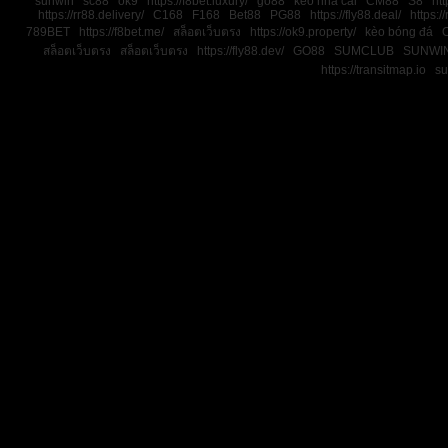
sunwin
sc88
ok9
https://f8bet.luxury/
go88
keo nha cai
CM88
S8
htt
https://rr88.delivery/
C168
F168
Bet88
PG88
https://fly88.deal/
https://
789BET
https://f8bet.me/
สล็อตเว็บตรง
https://ok9.property/
kèo bóng đá
สล็อตเว็บตรง
สล็อตเว็บตรง
https://fly88.dev/
GO88
SUMCLUB
SUNWI
https://transitmap.io
su