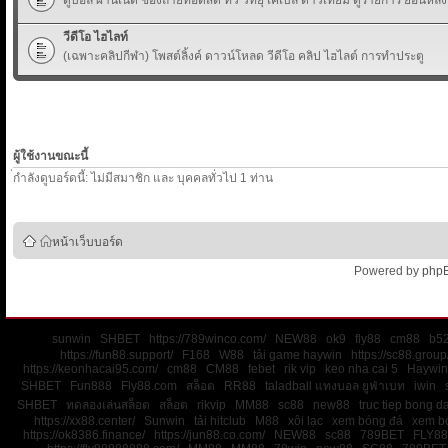
วีดีโอ ไฮไลท์
(เฉพาะคลิปกีฬา) โพสต์ลิ้งค์ ดาวน์โหลด วีดีโอ คลิป ไฮไลต์ การทำประตู
ผู้ใช้งานขณะนี้
่กำลังดูบอร์ดนี้: ไม่มีสมาชิก และ บุคคลทั่วไป 1 ท่าน
หน้าเว็บบอร์ด
Powered by
php
sunwin
SHBET
https://789winco.com/
NEW88
ok9
fly88
cm88
b52
https://fun88.support/
F168
W88
tải game haywin
https://sc88.group
https://keonhacai95.com/
cm88
CM88
febet
rik vip
keo nha cai 5
Haywin
SHBET
Fun888
Fly88.com
สล็อต
RR88
taladball แทงบอล ยูฟ่าเบท
iwin
SHBET
ทดลองเล่นสล็อต
สล็อต
rikvip
MM88
sc88
new88
truc tiep bong d
https://xx88.center/
Sunwin
tải hitclub
M88
xôi lạc
xem bóng đá
xem bó
https://ok8386.finance/
https://jun88.co.com/
NEW88
sc88
789BET
FLY88