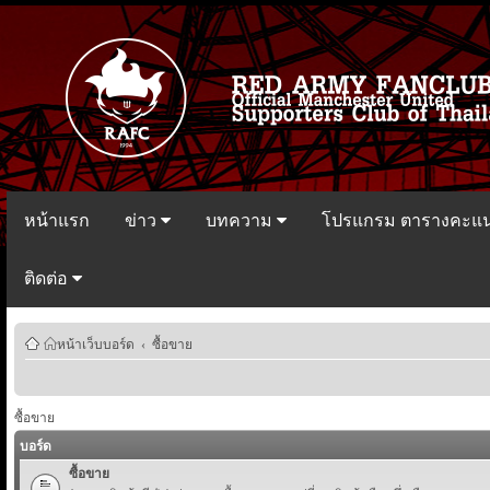
หน้าแรก
ข่าว
บทความ
โปรแกรม ตารางคะแ
ติดต่อ
หน้าเว็บบอร์ด
‹
ซื้อขาย
ซื้อขาย
บอร์ด
ซื้อขาย