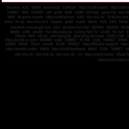
Socolive
KJC
GG88
keonhacai
Cakhiatv
https://sc88.locker/
https://ok9.n
789BET
BK8
NEW88
ok9
go88
fly88
cm88
b52club
game bài
keo nh
W88
tải game haywin
https://sc88.group/
f168
kèo nhà cái
Tỷ lệ kèo nhà 
febet
rik vip
keo nha cai 5
Haywin
go88
say88
98win
f168
OK9
MB66
taladball แทงบอล ยูฟ่าเบท
iwin
socolive trực tiếp
NEW88
NEW88
NEW
MM88
sc88
new88
truc tiep bong da
Lương Sơn TV
UU88
55 club
9
hitclub
M88
xôi lạc
xem bóng đá
xem bóng đá colatv
XX88.COM
X
https://jun88.co.com/
NEW88
sc88
789BET
FLY88
c168
789BET
RR88
MM88
MM88
78win
new88
SC88
789BET
https://f8beta2.support/
https:
https://mm88.center/
MB66
https://sc88.feedback/
Mb66
F168
789BET
ht
kèo nhà cái
kèo nhà cái
kèo nhà cái
7m
https://mb66.black/
สล็อตเว
https://lodeonline.c