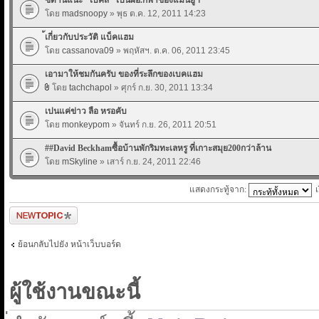
โดย
madsnoopy
» พุธ ต.ค. 12, 2011 14:23
้เกี่ยวกับประวัติ แบ็คแฮม
โดย
cassanova09
» พฤหัสฯ. ต.ค. 06, 2011 23:45
เอามาให้ชมกันครับ ของที่ระลึกของเบคแฮม
โดย
tachchapol
» ศุกร์ ก.ย. 30, 2011 13:34
เปนแค่ข่าว ลือ หรอคับ
โดย
monkeypom
» จันทร์ ก.ย. 26, 2011 20:51
##David Beckhamซื้อบ้านพักริมทะเลหรู ที่เกาะสมุย200กว่าล้าน
โดย
mSkyline
» เสาร์ ก.ย. 24, 2011 22:46
แสดงกระทู้จาก:
ตั้งกระทู้ใหม่
ย้อนกลับไปยัง หน้าเว็บบอร์ด
ผู้ใช้งานขณะนี้