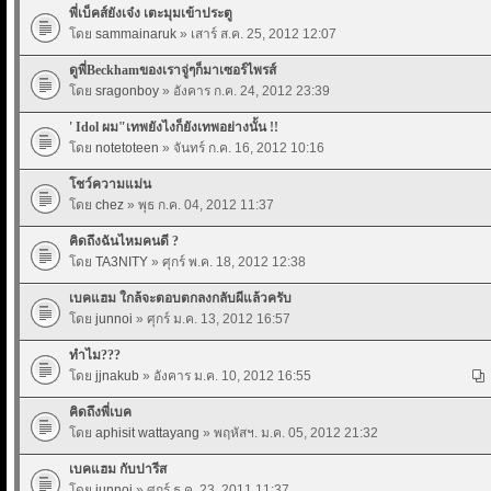
พี่เบ็คส์ยังเจ๋ง เตะมุมเข้าประตู
โดย
sammainaruk
» เสาร์ ส.ค. 25, 2012 12:07
ดูพี่Beckhamของเราจู่ๆก็มาเซอร์ไพรส์
โดย
sragonboy
» อังคาร ก.ค. 24, 2012 23:39
' Idol ผม"เทพยังไงก็ยังเทพอย่างนั้น !!
โดย
notetoteen
» จันทร์ ก.ค. 16, 2012 10:16
โชว์ความแม่น
โดย
chez
» พุธ ก.ค. 04, 2012 11:37
คิดถึงฉันไหมคนดี ?
โดย
TA3NITY
» ศุกร์ พ.ค. 18, 2012 12:38
เบคแฮม ใกล้จะตอบตกลงกลับผีแล้วครับ
โดย
junnoi
» ศุกร์ ม.ค. 13, 2012 16:57
ทำไม???
โดย
jjnakub
» อังคาร ม.ค. 10, 2012 16:55
คิดถึงพี่เบค
โดย
aphisit wattayang
» พฤหัสฯ. ม.ค. 05, 2012 21:32
เบคแฮม กับปารีส
โดย
junnoi
» ศุกร์ ธ.ค. 23, 2011 11:37