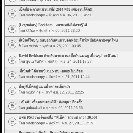
เบ็คส์ประกาศแขวนสตั๊ด 2014 พร้อมจับงานโค้ช!!!
โดย
madsnoopy
» อังคาร ธ.ค. 06, 2011 14:23
[Legendary] Beckham : อนาคตยังไม่อาจรู้ได้
โดย
k@p//
» จันทร์ ธ.ค. 05, 2011 23:20
พี่เบ็คส์ใจบุญเล่นบอลกับคนตาบอดพร้อมโชว์เหนือปิดตายิงจุดโทษ
โดย
Artistz
» ศุกร์ พ.ย. 25, 2011 03:05
David Beckham ถ้ากลับมาแขวนสตั๊ดกับแมนยู เพื่อนๆว่าจะดีไหม !
โดย
ผู้ชนะสิบทิศ
» พฤหัสฯ. พ.ย. 24, 2011 17:37
'พี่เบ็คส์' ได้แชมป์ MLS กับแอลเอเรียบร้อย
โดย
madsnoopy
» จันทร์ พ.ย. 21, 2011 12:44
นั่งดูพี่เบ็คอยู่ แม่นน้ำตาจะเล็ดหว่ะ
โดย
mSkyline
» เสาร์ พ.ย. 12, 2011 22:25
"เบ็คส์" เชื่อตนจะเล่นให้ "อังกฤษ" อีกครั้ง
โดย
gubaaball
» พุธ พ.ย. 02, 2011 23:56
แฟน PSG เวอร์จองเสื้อ "พี่เบ็ค" ล่วงหน้ากว่า 20,000
โดย
madsnoopy
» พฤหัสฯ. ต.ค. 27, 2011 12:19
ซีดานแนะ "เบ็คส์" เป็นผอ.กีฬาของแมนยูฯ