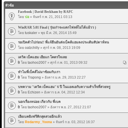
หัวข้อ
Facebook | David Beckham by RAFC
โดย
ปอ
» จันทร์ ก.พ. 21, 2011 03:13
WinRAR 5.01 Final ( รุ่นเก่าจะแตกไฟลล์ไม่ได้แย้วว )
โดย
tuskaler
» พุธ มี.ค. 26, 2014 15:49
รอเปิดตัวไปก่อน!! พี่แจ้ยืนยันส่งเบ็คส์แฮมลงประเดิมสัปดาห์หน
โดย
oatzchilly
» ศุกร์ ก.พ. 08, 2013 19:09
เดวิด เบ็คแฮม เฮียแก โคตรใจเลย
โดย
taohoo2007
» ศุกร์ ก.พ. 01, 2013 09:32
ทำไมพี่เบ็คส์ไม่มาซ้อมกับเรา
โดย
Trapong
» อังคาร ม.ค. 29, 2013 22:27
บทความ ''เดวิด เบ็คแฮม'' 6 ปี ในแอลเอกับความสำเร็จที่สวยหรู
โดย
Echizen
» อังคาร ธ.ค. 04, 2012 12:34
นอกเรื่องหน่อย เกียวกับ พี่เบค
โดย
taohoo2007
» อังคาร พ.ย. 27, 2012 21:07
เฮียเบคยิงฟรีคิกสุดสวยอีกแล้ว
โดย
Redarmy_Yoona
» จันทร์ ก.ย. 03, 2012 16:37