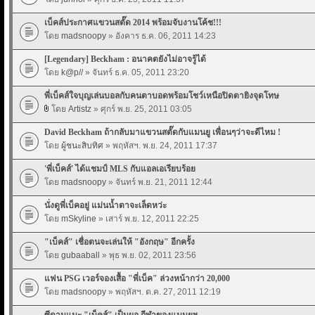
เบ็คส์ประกาศแขวนสตั๊ด 2014 พร้อมจับงานโค้ช!!!
โดย
madsnoopy
» อังคาร ธ.ค. 06, 2011 14:23
[Legendary] Beckham : อนาคตยังไม่อาจรู้ได้
โดย
k@p//
» จันทร์ ธ.ค. 05, 2011 23:20
พี่เบ็คส์ใจบุญเล่นบอลกับคนตาบอดพร้อมโชว์เหนือปิดตายิงจุดโทษ
โดย
Artistz
» ศุกร์ พ.ย. 25, 2011 03:05
David Beckham ถ้ากลับมาแขวนสตั๊ดกับแมนยู เพื่อนๆว่าจะดีไหม !
โดย
ผู้ชนะสิบทิศ
» พฤหัสฯ. พ.ย. 24, 2011 17:37
'พี่เบ็คส์' ได้แชมป์ MLS กับแอลเอเรียบร้อย
โดย
madsnoopy
» จันทร์ พ.ย. 21, 2011 12:44
นั่งดูพี่เบ็คอยู่ แม่นน้ำตาจะเล็ดหว่ะ
โดย
mSkyline
» เสาร์ พ.ย. 12, 2011 22:25
"เบ็คส์" เชื่อตนจะเล่นให้ "อังกฤษ" อีกครั้ง
โดย
gubaaball
» พุธ พ.ย. 02, 2011 23:56
แฟน PSG เวอร์จองเสื้อ "พี่เบ็ค" ล่วงหน้ากว่า 20,000
โดย
madsnoopy
» พฤหัสฯ. ต.ค. 27, 2011 12:19
ซีดานแนะ "เบ็คส์" เป็นผอ.กีฬาของแมนยูฯ