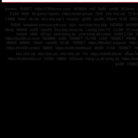
sunwin
SHBET
https://789winco.com/
NEW88
ok9
fly88
cm88
b52club
F168
W88
tải game haywin
https://sc88.group/
f168
kèo nhà cái
Tỷ lệ 
CM88
febet
rik vip
keo nha cai 5
Haywin
go88
say88
98win
f168
OK9
RR88
taladball แทงบอล ยูฟ่าเบท
iwin
socolive trực tiếp
NEW88
NEW8
rikvip
MM88
sc88
new88
truc tiep bong da
Lương Sơn TV
UU88
55 clu
hitclub
M88
xôi lạc
xem bóng đá
xem bóng đá colatv
XX88.COM
X
https://jun88.co.com/
NEW88
sc88
789BET
FLY88
c168
789BET
RR88
MM88
MM88
78win
new88
SC88
789BET
https://f8beta2.support/
https:
https://mm88.center/
MB66
https://sc88.feedback/
Mb66
F168
789BET
ht
kèo nhà cái
kèo nhà cái
kèo nhà cái
7m
https://mb66.black/
สล็อตเว
https://lodeonline.co
GO88
MB66
b52club
trang cá độ bóng đá
https://tr
go88
789BE