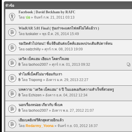
หัวข้อ
Facebook | David Beckham by RAFC
โดย
ปอ
» จันทร์ ก.พ. 21, 2011 03:13
WinRAR 5.01 Final ( รุ่นเก่าจะแตกไฟลล์ไม่ได้แย้วว )
โดย
tuskaler
» พุธ มี.ค. 26, 2014 15:49
รอเปิดตัวไปก่อน!! พี่แจ้ยืนยันส่งเบ็คส์แฮมลงประเดิมสัปดาห์หน
โดย
oatzchilly
» ศุกร์ ก.พ. 08, 2013 19:09
เดวิด เบ็คแฮม เฮียแก โคตรใจเลย
โดย
taohoo2007
» ศุกร์ ก.พ. 01, 2013 09:32
ทำไมพี่เบ็คส์ไม่มาซ้อมกับเรา
โดย
Trapong
» อังคาร ม.ค. 29, 2013 22:27
บทความ ''เดวิด เบ็คแฮม'' 6 ปี ในแอลเอกับความสำเร็จที่สวยหรู
โดย
Echizen
» อังคาร ธ.ค. 04, 2012 12:34
นอกเรื่องหน่อย เกียวกับ พี่เบค
โดย
taohoo2007
» อังคาร พ.ย. 27, 2012 21:07
เฮียเบคยิงฟรีคิกสุดสวยอีกแล้ว
โดย
Redarmy_Yoona
» จันทร์ ก.ย. 03, 2012 16:37