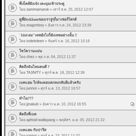
พี่เบ็คส์ยังเจ๋ง เตะมุมเข้าประตู
โดย
sammainaruk
» เสาร์ ส.ค. 25, 2012 12:07
ดูพี่Beckhamของเราจู่ๆก็มาเซอร์ไพรส์
โดย
sragonboy
» อังคาร ก.ค. 24, 2012 23:39
' Idol ผม"เทพยังไงก็ยังเทพอย่างนั้น !!
โดย
notetoteen
» จันทร์ ก.ค. 16, 2012 10:16
โชว์ความแม่น
โดย
chez
» พุธ ก.ค. 04, 2012 11:37
คิดถึงฉันไหมคนดี ?
โดย
TA3NITY
» ศุกร์ พ.ค. 18, 2012 12:38
เบคแฮม ใกล้จะตอบตกลงกลับผีแล้วครับ
โดย
junnoi
» ศุกร์ ม.ค. 13, 2012 16:57
ทำไม???
โดย
jjnakub
» อังคาร ม.ค. 10, 2012 16:55
คิดถึงพี่เบค
โดย
aphisit wattayang
» พฤหัสฯ. ม.ค. 05, 2012 21:32
เบคแฮม กับปารีส
โดย
junnoi
» ศุกร์ ธ.ค. 23, 2011 11:37