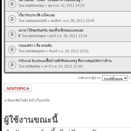
โดย
madsnoopy
» พุธ ต.ค. 12, 2011 14:23
้เกี่ยวกับประวัติ แบ็คแฮม
โดย
cassanova09
» พฤหัสฯ. ต.ค. 06, 2011 23:45
เอามาให้ชมกันครับ ของที่ระลึกของเบคแฮม
โดย
tachchapol
» ศุกร์ ก.ย. 30, 2011 13:34
เปนแค่ข่าว ลือ หรอคับ
โดย
monkeypom
» จันทร์ ก.ย. 26, 2011 20:51
##David Beckhamซื้อบ้านพักริมทะเลหรู ที่เกาะสมุย200กว่าล้าน
โดย
mSkyline
» เสาร์ ก.ย. 24, 2011 22:46
แสดงกระทู้จาก:
ตั้งกระทู้ใหม่
ย้อนกลับไปยัง หน้าเว็บบอร์ด
ผู้ใช้งานขณะนี้