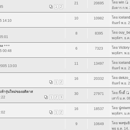
โดย
win
21
20695
35
1
2
อังคาร ก.พ.
โดย
icelan
10
10982
05 14:10
จันทร์ พ.ย.
โดย
ouy_b
8
8395
 05:01
พฤหัสฯ. ธ.ค
ina +++
โดย
Victory
6
7323
05 00:48
พฤหัสฯ. พ.ย
โดย
icelan
11
13497
 2005 13:03
จันทร์ พ.ย.
โดย
dekzo
16
20332
1
2
จันทร์ พ.ย.
เท้ารุ่นใหม่ของอดิดาส
โดย
กิ๊กตี้
30
27971
3:22
1
2
3
เสาร์ ม.ค. 
โดย
นู๋miwm
16
18537
3:02
1
2
พฤหัสฯ. ม.ค
โดย
พลซุ่มย
9
10649
พุธ ธ.ค. 14