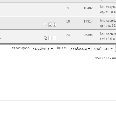
โดย freepl
9
10482
พฤหัสฯ. ม.ค
โดย
raisert
18
17314
1
2
พุธ เม.ย. 2
โดย
nachit
24
25396
5
1
2
อาทิตย์ มี.ค
แสดงกระทู้จาก:
เรียงตาม
959 หัวข้อ •
หน