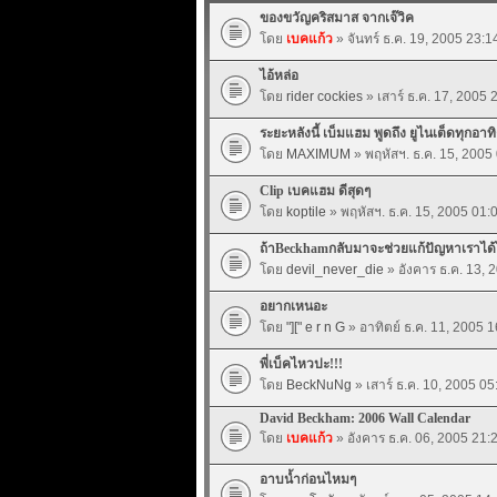
ของขวัญคริสมาส จากเจ๊วิค
โดย
เบคแก้ว
» จันทร์ ธ.ค. 19, 2005 23:1
ไอ้หล่อ
โดย
rider cockies
» เสาร์ ธ.ค. 17, 2005 
ระยะหลังนี้ เบ็มแฮม พูดถึง ยูไนเต็ดทุกอาทิต
โดย
MAXIMUM
» พฤหัสฯ. ธ.ค. 15, 2005
Clip เบคแฮม ดีสุดๆ
โดย
koptile
» พฤหัสฯ. ธ.ค. 15, 2005 01:
ถ้าBeckhamกลับมาจะช่วยแก้ปัญหาเราได
โดย
devil_never_die
» อังคาร ธ.ค. 13, 
อยากเหนอะ
โดย
"][" e r n G
» อาทิตย์ ธ.ค. 11, 2005 1
พี่เบ็คไหวปะ!!!
โดย
BeckNuNg
» เสาร์ ธ.ค. 10, 2005 05
David Beckham: 2006 Wall Calendar
โดย
เบคแก้ว
» อังคาร ธ.ค. 06, 2005 21:
อาบน้ำก่อนไหมๆ