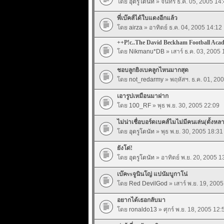
โดย
อุดรูโดนัท
» จันทร์ ธ.ค. 05, 2005 14
พี่เบ๊คส์ได้ใบแดงอีกแล้ว
โดย
airza
» อาทิตย์ ธ.ค. 04, 2005 14:12
++P!c..The David Beckham Football Ac
โดย
Nikmanu*DB
» เสาร์ ธ.ค. 03, 2005 
ชอบลูกยิงเบคลูกไหนมากสุด
โดย
not_redarmy
» พฤหัสฯ. ธ.ค. 01, 20
เอารูปเหมือนมาฝาก
โดย
100_RF
» พุธ พ.ย. 30, 2005 22:09
ไม่น่าเชื่อบอร์ดเบคส์ไมไม่มีคนเล่น(ตั้งหล
โดย
อุดรูโดนัท
» พุธ พ.ย. 30, 2005 18:31
ยังโด่!
โดย
อุดรูโดนัท
» อาทิตย์ พ.ย. 20, 2005 1
เบ๊คvsจูนินโญ่ แปนัมบูกาโน่
โดย
Red DevilGod
» เสาร์ พ.ย. 19, 200
อยากได้เธอกลับมา
โดย
ronaldo13
» ศุกร์ พ.ย. 18, 2005 12: