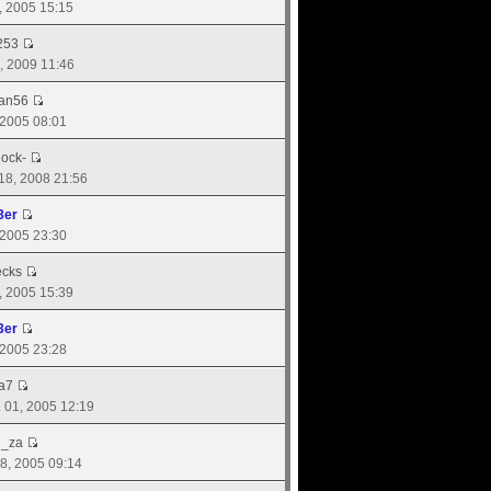
6, 2005 15:15
253
2, 2009 11:46
man56
, 2005 08:01
hock-
 18, 2008 21:56
3er
, 2005 23:30
ecks
6, 2005 15:39
3er
, 2005 23:28
a7
. 01, 2005 12:19
d_za
 28, 2005 09:14