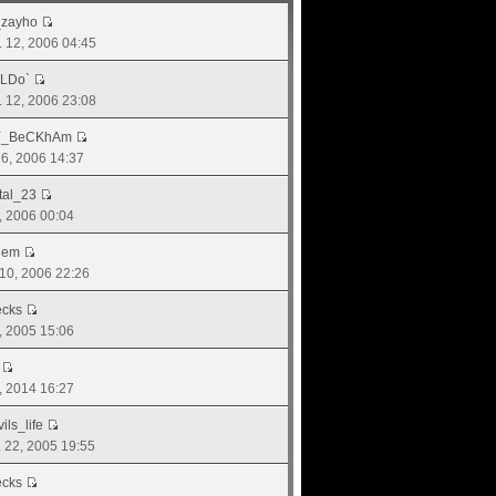
_zayho
. 12, 2006 04:45
LDo`
. 12, 2006 23:08
Y_BeCKhAm
 16, 2006 14:37
tal_23
8, 2006 00:04
hem
 10, 2006 22:26
ecks
6, 2005 15:06
4, 2014 16:27
ls_life
. 22, 2005 19:55
ecks