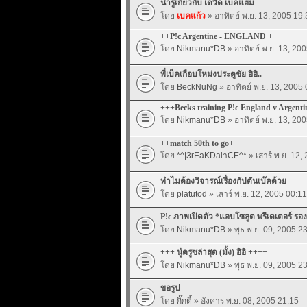
น่ารู้เกี่ยวกับ เดวิด เบคแฮม
โดย
เบคแก้ว
» อาทิตย์ พ.ย. 13, 2005 19:
++P!c Argentine - ENGLAND ++
โดย
Nikmanu*DB
» อาทิตย์ พ.ย. 13, 20
พี่เบ็คเกือบโหม่งประตูชัย ฮิฮิ..
โดย
BeckNuNg
» อาทิตย์ พ.ย. 13, 2005
+++Becks training P!c England v Argent
โดย
Nikmanu*DB
» อาทิตย์ พ.ย. 13, 20
++match 50th to go++
โดย
*^|3rEaKDaiาCE^*
» เสาร์ พ.ย. 12,
ทำไมต้องวิจารณ์เรื่องกัปตันเบ๊คด้วย
โดย
platutod
» เสาร์ พ.ย. 12, 2005 00:11
P!c ภาพเปิดตัว *แอบโซลูต พรีเดเตอร์ รอง
โดย
Nikmanu*DB
» พุธ พ.ย. 09, 2005 2
+++ นู๋ครูซล่าสุด (มั้ง) อิอิ ++++
โดย
Nikmanu*DB
» พุธ พ.ย. 09, 2005 2
ขอรูป
โดย
กิ๊กตี้
» อังคาร พ.ย. 08, 2005 21:15