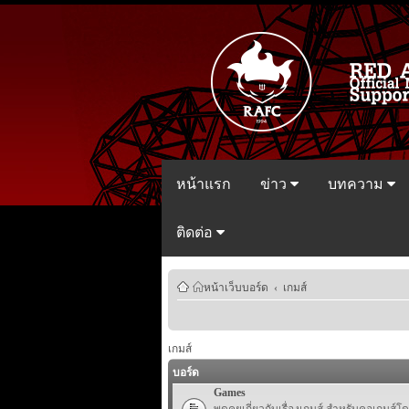
หน้าแรก
ข่าว
บทความ
ติดต่อ
หน้าเว็บบอร์ด
‹
เกมส์
เกมส์
บอร์ด
Games
พูดคุยเกี่ยวกับเรื่องเกมส์ สำหรับคอเกมส์