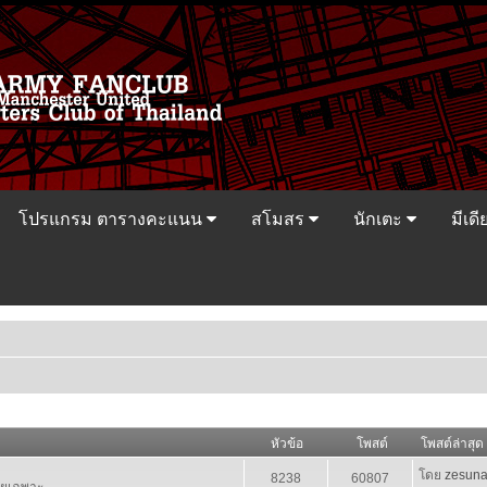
โปรแกรม ตารางคะแนน
สโมสร
นักเตะ
มีเดี
หัวข้อ
โพสต์
โพสต์ล่าสุด
โดย
zesun
8238
60807
โดยเฉพาะ