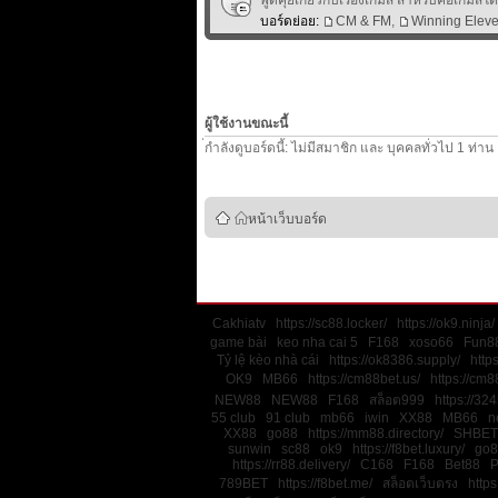
บอร์ดย่อย:
CM & FM
,
Winning Elev
ผู้ใช้งานขณะนี้
่กำลังดูบอร์ดนี้: ไม่มีสมาชิก และ บุคคลทั่วไป 1 ท่าน
หน้าเว็บบอร์ด
Cakhiatv
https://sc88.locker/
https://ok9.ninja/
game bài
keo nha cai 5
F168
xoso66
Fun88
Tỷ lệ kèo nhà cái
https://ok8386.supply/
http
OK9
MB66
https://cm88bet.us/
https://cm8
NEW88
NEW88
F168
สล็อต999
https://32
55 club
91 club
mb66
iwin
XX88
MB66
n
XX88
go88
https://mm88.directory/
SHBET
sunwin
sc88
ok9
https://f8bet.luxury/
go8
https://rr88.delivery/
C168
F168
Bet88
789BET
https://f8bet.me/
สล็อตเว็บตรง
https