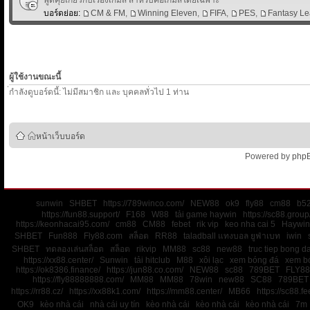
บอร์ดย่อย:
CM & FM
,
Winning Eleven
,
FIFA
,
PES
,
Fantasy L
ผู้ใช้งานขณะนี้
่กำลังดูบอร์ดนี้: ไม่มีสมาชิก และ บุคคลทั่วไป 1 ท่าน
หน้าเว็บบอร์ด
Powered by
php
sunwin
SHBET
https://789winco.com/
NEW88
ok9
fly88
cm88
b52
https://fun88.support/
F168
W88
tải game haywin
https://sc88.group
https://keonhacai95.com/
cm88
CM88
febet
rik vip
keo nha cai 5
Haywin
SHBET
Fun888
Fly88.com
สล็อต
RR88
taladball แทงบอล ยูฟ่าเบท
iwin
SHBET
ทดลองเล่นสล็อต
สล็อต
rikvip
MM88
sc88
new88
truc tiep bong d
https://xx88.center/
Sunwin
tải hitclub
M88
xôi lạc
xem bóng đá
xem bó
https://ok8386.finance/
https://jun88.co.com/
NEW88
sc88
789BET
FLY88
https://fly88888888.com/
MM88
MM88
78win
new88
SC88
789BET
https://rr88.cz/
https://xx88k1.com/
https://mm88.center/
MB66
https://sc88.f
OK9
kèo nhà cái
nhà cái uy tín
kèo nhà cái
kèo nhà cái
kèo nhà cái
7m