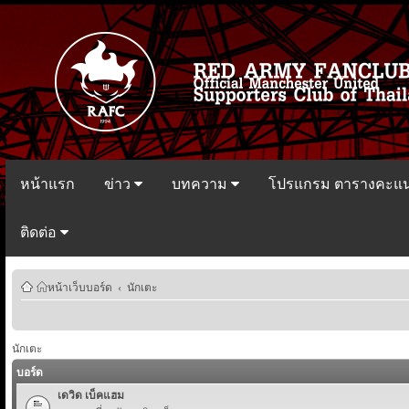
หน้าแรก
ข่าว
บทความ
โปรแกรม ตารางคะแ
ติดต่อ
หน้าเว็บบอร์ด
‹
นักเตะ
นักเตะ
บอร์ด
เดวิด เบ็คแฮม