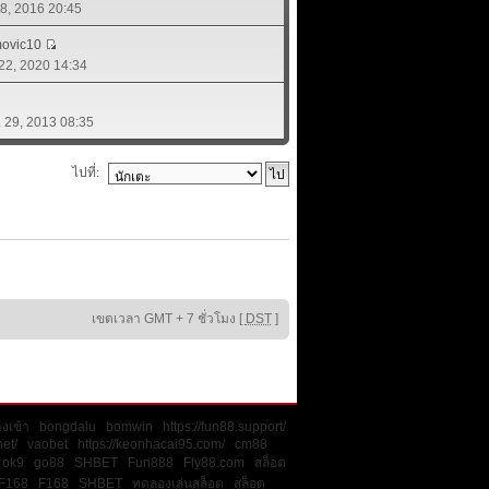
 08, 2016 20:45
movic10
 22, 2020 14:34
. 29, 2013 08:35
ไปที่:
เขตเวลา GMT + 7 ชั่วโมง [
DST
]
งเข้า
bongdalu
bomwin
https://fun88.support/
net/
vaobet
https://keonhacai95.com/
cm88
ok9
go88
SHBET
Fun888
Fly88.com
สล็อต
F168
F168
SHBET
ทดลองเล่นสล็อต
สล็อต