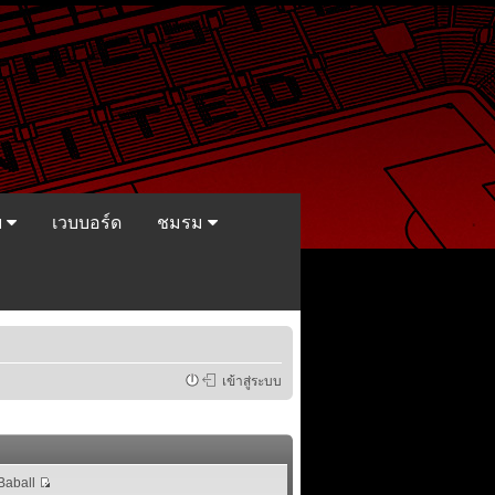
ย
เวบบอร์ด
ชมรม
เข้าสู่ระบบ
aball