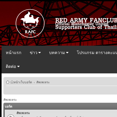
หน้าแรก
ข่าว
บทความ
โปรแกรม ตารางคะแ
ติดต่อ
หน้าเว็บบอร์ด
‹
สัพเพเหระ
สัพเพเหระ
บอร์ด
สัพเพเหระ