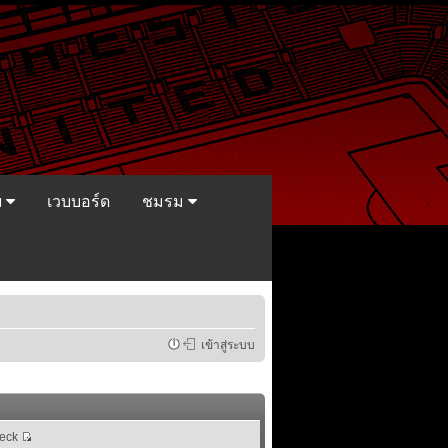
ย
เวบบอร์ด
ชมรม
เข้าสู่ระบบ
eck