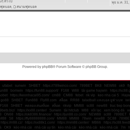
นๆ ทั่วไป
พุธ ม.ค. 31
าฟุตบอล
,
สนามฟุตบอล
Powered by
phpBB
® Forum Software © phpBB Group.
ufabet
sunwin
SHBET
https://789winco.com/
789BET
BK8
NEW88
ok9
f
un88
bomwin
https://fun88.support/
F168
W88
tải game haywin
https://sc88.
aobet
https://keonhacai95.com/
cm88
CM88
febet
rik vip
keo nha cai 5
Hayw
go88
SHBET
Fun888
Fly88.com
สล็อต
RR88
taladball แทงบอล ยูฟ่าเบท
iwi
F168
SHBET
ทดลองเล่นสล็อต
สล็อต
rikvip
MM88
sc88
new88
truc tiep bo
9bets.biz/
https://xx88.center/
Sunwin
tải hitclub
M88
xôi lạc
xem bóng đá
x
8
ON68
https://ok8386.finance/
https://jun88.co.com/
NEW88
sc88
789BET
M88
S8
https://fly88888888.com/
MM88
MM88
78win
new88
SC88
789BE
https://rr88.cz/
https://xx88k1.com/
https://mm88.center/
MB66
https://sc88.feed
á
OK9
kèo nhà cái
nhà cái uy tín
kèo nhà cái
kèo nhà cái
kèo nhà cái
7m
h