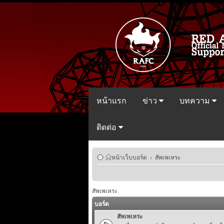
หน้าแรก
ข่าว
บทความ
ติดต่อ
หน้าเว็บบอร์ด
‹
สัพเพเหระ
สัพเพเหระ
บอร์ด
สัพเพเหระ