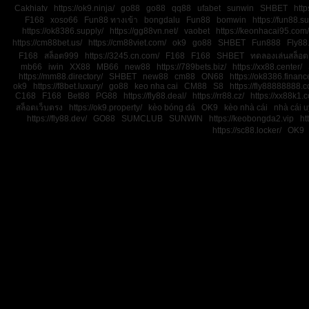
Cakhiatv
https://ok9.ninja/
go88
go88
qq88
ufabet
sunwin
SHBET
http
F168
xoso66
Fun88 ทางเข้า
bongdalu
Fun88
bomwin
https://fun88.su
https://ok8386.supply/
https://gg88vn.net/
vaobet
https://keonhacai95.com/
https://cm88bet.us/
https://cm88viet.com/
ok9
go88
SHBET
Fun888
Fly88
F168
สล็อต999
https://3245.cn.com/
F168
F168
SHBET
ทดลองเล่นสล็อต
mb66
iwin
XX88
MB66
new88
https://789bets.biz/
https://xx88.center/
https://mm88.directory/
SHBET
new88
cm88
ON68
https://ok8386.financ
ok9
https://f8bet.luxury/
go88
keo nha cai
CM88
S8
https://fly88888888.c
C168
F168
Bet88
PG88
https://fly88.deal/
https://rr88.cz/
https://xx88k1.
สล็อตเว็บตรง
https://ok9.property/
kèo bóng đá
OK9
kèo nhà cái
nhà cái uy
https://fly88.dev/
GO88
SUMCLUB
SUNWIN
https://keobongda2.vip
ht
https://sc88.locker/
OK9