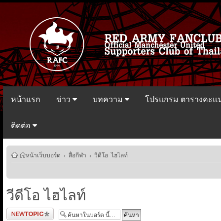
หน้าแรก
ข่าว
บทความ
โปรแกรม ตารางคะแ
ติดต่อ
หน้าเว็บบอร์ด
‹
สื่อกีฬา
‹
วีดีโอ ไฮไลท์
วีดีโอ ไฮไลท์
ตั้งกระทู้ใหม่