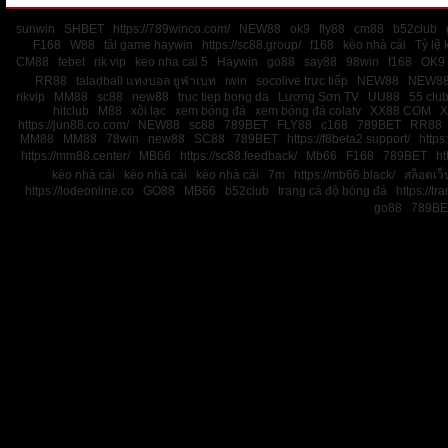
sunwin
SHBET
https://789winco.com/
NEW88
ok9
fly88
cm88
b52club
F168
W88
tải game haywin
https://sc88.group/
f168
kèo nhà cái
Tỷ lệ 
CM88
febet
rik vip
keo nha cai 5
Haywin
go88
say88
98win
f168
OK9
RR88
taladball แทงบอล ยูฟ่าเบท
iwin
socolive trực tiếp
NEW88
NEW8
rikvip
MM88
sc88
new88
truc tiep bong da
Lương Sơn TV
UU88
55 clu
hitclub
M88
xôi lạc
xem bóng đá
xem bóng đá colatv
XX88.COM
X
https://jun88.co.com/
NEW88
sc88
789BET
FLY88
c168
789BET
RR88
MM88
MM88
78win
new88
SC88
789BET
https://f8beta2.support/
https:
https://mm88.center/
MB66
https://sc88.feedback/
Mb66
F168
789BET
ht
kèo nhà cái
kèo nhà cái
kèo nhà cái
7m
https://mb66.black/
สล็อตเว
https://lodeonline.co
GO88
MB66
b52club
trang cá độ bóng đá
https://tr
go88
789BE