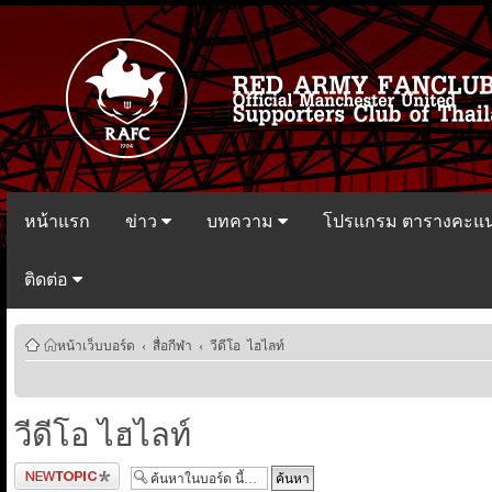
หน้าแรก
ข่าว
บทความ
โปรแกรม ตารางคะแ
ติดต่อ
หน้าเว็บบอร์ด
‹
สื่อกีฬา
‹
วีดีโอ ไฮไลท์
วีดีโอ ไฮไลท์
ตั้งกระทู้ใหม่