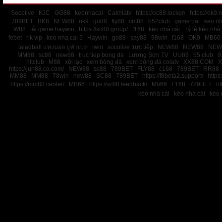
Socolive
KJC
GG88
keonhacai
Cakhiatv
https://sc88.locker/
https://ok9.n
789BET
BK8
NEW88
ok9
go88
fly88
cm88
b52club
game bài
keo nh
W88
tải game haywin
https://sc88.group/
f168
kèo nhà cái
Tỷ lệ kèo nhà 
febet
rik vip
keo nha cai 5
Haywin
go88
say88
98win
f168
OK9
MB66
taladball แทงบอล ยูฟ่าเบท
iwin
socolive trực tiếp
NEW88
NEW88
NEW
MM88
sc88
new88
truc tiep bong da
Lương Sơn TV
UU88
55 club
9
hitclub
M88
xôi lạc
xem bóng đá
xem bóng đá colatv
XX88.COM
X
https://jun88.co.com/
NEW88
sc88
789BET
FLY88
c168
789BET
RR88
MM88
MM88
78win
new88
SC88
789BET
https://f8beta2.support/
https:
https://mm88.center/
MB66
https://sc88.feedback/
Mb66
F168
789BET
ht
kèo nhà cái
kèo nhà cái
kèo 