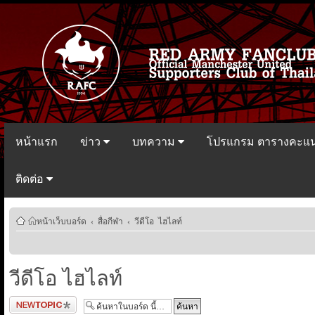
หน้าแรก
ข่าว
บทความ
โปรแกรม ตารางคะแ
ติดต่อ
หน้าเว็บบอร์ด
‹
สื่อกีฬา
‹
วีดีโอ ไฮไลท์
วีดีโอ ไฮไลท์
ตั้งกระทู้ใหม่