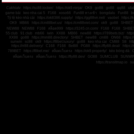
Cakhiatv
https://sc88.locker/
https://ok9.ninja/
OK9
go88
go88
qq88
ufa
game bài
keo nha cai 5
F168
xoso66
Fun88 ทางเข้า
bongdalu
Fun88
b
Tỷ lệ kèo nhà cái
https://ok8386.supply/
https://gg88vn.net/
vaobet
https:/
OK9
MB66
https://cm88bet.us/
https://cm88viet.com/
ok9
go88
SHBET
NEW88
NEW88
F168
สล็อต999
https://3245.cn.com/
F168
F168
SHBE
55 club
91 club
mb66
iwin
XX88
MB66
new88
https://789bets.biz/
http
XX88
go88
https://mm88.directory/
SHBET
new88
cm88
ON68
https:
sunwin
sc88
ok9
https://f8bet.luxury/
go88
keo nha cai
CM88
S8
htt
https://rr88.delivery/
C168
F168
Bet88
PG88
https://fly88.deal/
https://
789BET
https://f8bet.me/
สล็อตเว็บตรง
https://ok9.property/
kèo bóng đá
สล็อตเว็บตรง
สล็อตเว็บตรง
https://fly88.dev/
GO88
SUMCLUB
SUNWI
https://transitmap.io
su