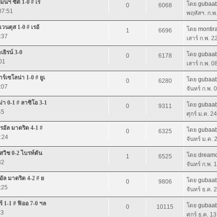
นฯ ซิตี้ 1-0 # เร
โดย
gubaab
0
6068
07:51
พฤหัสฯ. ก.พ
เวนตุส 1-0 # เรอั
โดย
montir
1
6696
:37
เสาร์ ก.พ. 
ยิรน์ 3-0
โดย
gubaab
0
6178
01
เสาร์ ก.พ. 
ร์เซโลน่า 1-0 # ยูเ
โดย
gubaab
0
6280
:07
จันทร์ ก.พ.
่า 0-1 # ลาซิโอ 3-1
โดย
gubaab
0
9311
45
ศุกร์ ม.ค. 2
เรอัล มาดริด 4-1 #
โดย
gubaab
0
6325
7:24
จันทร์ ม.ค.
สวิช 0-2 ไบรท์ตัน
โดย
dreamc
1
6525
32
จันทร์ ก.พ.
อัล มาดริด 4-2 # ย
โดย
gubaab
0
9806
:25
จันทร์ ธ.ค.
์ 1-1 # ฟิออ 7-0 ฯล
โดย
gubaab
0
10115
43
ศุกร์ ธ.ค. 1