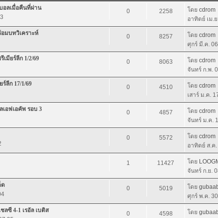
อลเมื่อคืนที่ผ่าน
โดย
cdrom
0
2258
23
อาทิตย์ เม.
พร้อมบทวิเคราะห์
โดย
cdrom
0
8257
ศุกร์ มี.ค. 
เมียร์ลีก 1/2/69
โดย
cdrom
0
8063
จันทร์ ก.พ.
ร์ลีก 17/1/69
โดย
cdrom
0
4510
เสาร์ ม.ค. 
อลเอฟเอคัพ รอบ 3
โดย
cdrom
0
4857
จันทร์ ม.ค.
โดย
cdrom
0
5572
2
อาทิตย์ ส.ค
โดย
LOOG
1
11427
จันทร์ ก.ย. 
็ด
โดย
gubaab
0
5019
04
ศุกร์ พ.ค. 3
ชลซี 4-1 เรอัล เบติส
โดย
gubaab
0
4598