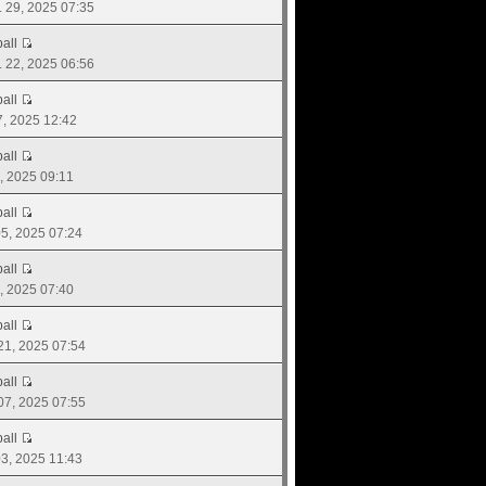
. 29, 2025 07:35
all
. 22, 2025 06:56
all
17, 2025 12:42
all
9, 2025 09:11
all
 05, 2025 07:24
all
2, 2025 07:40
all
 21, 2025 07:54
all
 07, 2025 07:55
all
 03, 2025 11:43