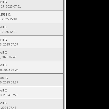
all
. 27, 2025 07:51
a2531
22, 2025 15:48
all
08, 2025 12:01
all
 03, 2025 07:07
all
4, 2025 07:45
all
 20, 2025 07:24
ast
 10, 2025 09:27
all
 23, 2024 07:25
all
3, 2024 07:43