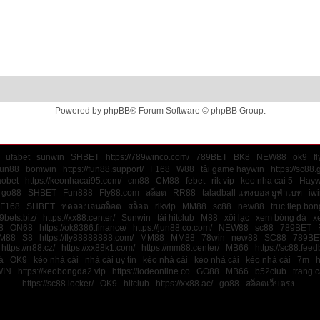
Powered by
phpBB
® Forum Software © phpBB Group.
ufabet
sunwin
SHBET
https://789winco.com/
789BET
BK8
NEW88
ok9
f
un88
bomwin
https://fun88.support/
F168
W88
tải game haywin
https://sc88.
aobet
https://keonhacai95.com/
cm88
CM88
febet
rik vip
keo nha cai 5
Hayw
go88
SHBET
Fun888
Fly88.com
สล็อต
RR88
taladball แทงบอล ยูฟ่าเบท
iwi
F168
SHBET
ทดลองเล่นสล็อต
สล็อต
rikvip
MM88
sc88
new88
truc tiep bo
9bets.biz/
https://xx88.center/
Sunwin
tải hitclub
M88
xôi lạc
xem bóng đá
x
8
ON68
https://ok8386.finance/
https://jun88.co.com/
NEW88
sc88
789BET
M88
S8
https://fly88888888.com/
MM88
MM88
78win
new88
SC88
789BE
https://rr88.cz/
https://xx88k1.com/
https://mm88.center/
MB66
https://sc88.feed
á
OK9
kèo nhà cái
nhà cái uy tín
kèo nhà cái
kèo nhà cái
kèo nhà cái
7m
h
IN
https://keobongda2.vip
https://lodeonline.co
GO88
MB66
b52club
trang 
https://sc88.locker/
OK9
hitclub
https://xx88.ac/
go88
สล็อตเว็บตรง