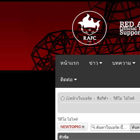
หน้าแรก
ข่าว
บทความ
ติดต่อ
หน้าเว็บบอร์ด
‹
สื่อกีฬา
‹
วีดีโอ ไฮไลท์
วีดีโอ ไฮไลท์
ตั้งกระทู้ใหม่
หัวข้อ