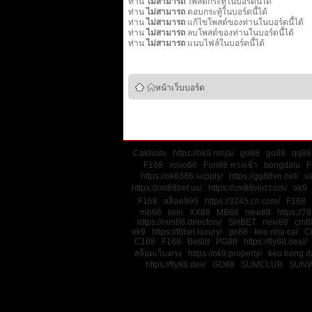
ท่าน
ไม่สามารถ
โพสต์กระทู้ในบอร์ดนี้ได้
ท่าน
ไม่สามารถ
ตอบกระทู้ในบอร์ดนี้ได้
ท่าน
ไม่สามารถ
แก้ไขโพสต์ของท่านในบอร์ดนี้ได้
ท่าน
ไม่สามารถ
ลบโพสต์ของท่านในบอร์ดนี้ได้
ท่าน
ไม่สามารถ
แนบไฟล์ในบอร์ดนี้ได้
หน้าเว็บบอร์ด
Cakhiatv
https://ok9.ninja/
go88
go88
qq88
F168
xoso66
Fun88 ทางเข้า
bongdalu
F
https://ok8386.supply/
https://gg88vn.net/
v
https://cm88bet.us/
https://cm88viet.com/
ok9
F168
สล็อต999
https://3245.cn.com/
F168
mb66
iwin
XX88
MB66
new88
https://78
https://mm88.directory/
SHBET
new88
cm8
ok9
https://f8bet.luxury/
go88
keo nha cai
C
C168
F168
Bet88
PG88
https://fly88.deal/
สล็อตเว็บตรง
https://ok9.property/
kèo bóng đ
https://fly88.dev/
GO88
SUMCLUB
SUNW