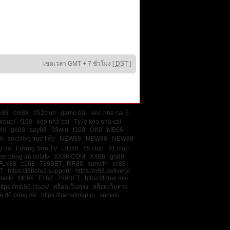
เขตเวลา GMT + 7 ชั่วโมง [
DST
]
ly88
cm88
b52club
game bài
keo nha cai 5
group/
f168
kèo nhà cái
Tỷ lệ kèo nhà cái
in
go88
say88
98win
f168
OK9
MB66
n
socolive trực tiếp
NEW88
NEW88
NEW88
ng da
Lương Sơn TV
UU88
55 club
91 club
em bóng đá colatv
XX88.COM
XX88
go88
FLY88
c168
789BET
RR88
sunwin
sc88
T
https://f8beta2.support/
https://rr88.delivery/
back/
Mb66
F168
789BET
https://f8bet.me/
ttps://mb66.black/
สล็อตเว็บตรง
สล็อตเว็บตรง
cá độ bóng đá
https://transitmap.io
sunwin