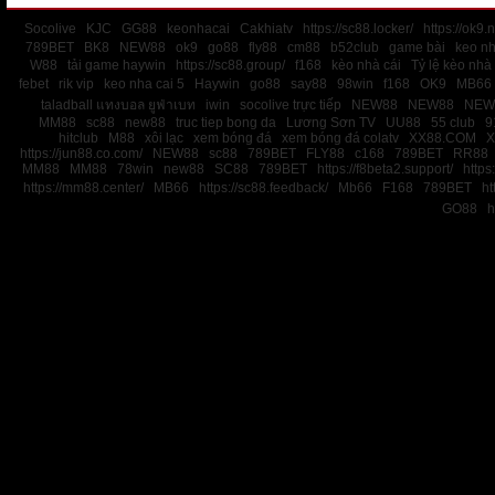
Socolive
KJC
GG88
keonhacai
Cakhiatv
https://sc88.locker/
https://ok9.n
789BET
BK8
NEW88
ok9
go88
fly88
cm88
b52club
game bài
keo nh
W88
tải game haywin
https://sc88.group/
f168
kèo nhà cái
Tỷ lệ kèo nhà 
febet
rik vip
keo nha cai 5
Haywin
go88
say88
98win
f168
OK9
MB66
taladball แทงบอล ยูฟ่าเบท
iwin
socolive trực tiếp
NEW88
NEW88
NEW
MM88
sc88
new88
truc tiep bong da
Lương Sơn TV
UU88
55 club
9
hitclub
M88
xôi lạc
xem bóng đá
xem bóng đá colatv
XX88.COM
X
https://jun88.co.com/
NEW88
sc88
789BET
FLY88
c168
789BET
RR88
MM88
MM88
78win
new88
SC88
789BET
https://f8beta2.support/
https:
https://mm88.center/
MB66
https://sc88.feedback/
Mb66
F168
789BET
ht
GO88
h