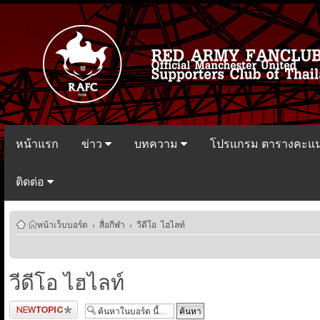
หน้าแรก
ข่าว
บทความ
โปรแกรม ตารางคะแ
ติดต่อ
หน้าเว็บบอร์ด
‹
สื่อกีฬา
‹
วีดีโอ ไฮไลท์
วีดีโอ ไฮไลท์
ตั้งกระทู้ใหม่