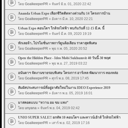
โดย
GoalkeeperPR
» จันทร์ มิ.ย. 01, 2020 22:42
Ananda Urban Expo เลือกชีวิตติดทางด่วนกับ 14 โครงการบ้าน
โดย
GoalkeeperPR
» อังคาร มี.ค. 10, 2020 22:21
Urban Expo คอนโดฯ ใกล้รถไฟฟ้า พบกันวันที่ 12-15 มี.ค. นี้
โดย
GoalkeeperPR
» จันทร์ มี.ค. 09, 2020 19:19
ทักเลยจ้า..โปรโมชั่นภาพการ์ตูนล้อเลียน ราคาสุดพิเศษ
โดย
GoalkeeperPR
» พุธ ก.พ. 05, 2020 20:52
Open the Hidden Place - Ideo Mobi Sukhumvit 40 วันนี้-30 พฤศ
โดย
GoalkeeperPR
» พุธ พ.ย. 27, 2019 03:22
อนันดาฯ จัดงานขายรอบพิเศษ โครงการ อาร์เทล พัฒนาการ-ทองหล่อ
โดย
GoalkeeperPR
» ศุกร์ พ.ย. 08, 2019 17:45
สัมผัสประสบการณ์ที่อยู่อาศัยใหม่ในงาน IDEO Experience 2019
โดย
GoalkeeperPR
» อังคาร พ.ย. 05, 2019 16:01
มาสคอตแบบ “หวาน อม ขม แพง”
โดย
unyana
» จันทร์ พ.ย. 04, 2019 02:42
UNIO SUPER SALE!! ยกทัพ 10 คอนโดฯ และทาวน์เฮ้าส์ ใกล้รถไฟฟ้า
โดย
GoalkeeperPR
» เสาร์ พ.ย. 02, 2019 17:16