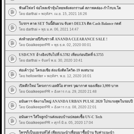
ฟันด์โฟลว์ จ่อไหลเข้าหุ้นไทยหลังสงกรานต์ สภาพคล่อง-กำไรบจ.โต
โดย
darthai
» พฤหัสฯ. เม.ย. 15, 2021 16:26
โบรกฯ คาด SET วันนี้ผันผวน จับตา DELTA ติด Cash Balance กดดั
โดย
darthai
» พุธ ม.ค. 06, 2021 14:47
ส่งท้ายปลายปีกับข่าวดี ANANDA CLEARANCE SALE !
โดย
GoalkeeperPR
» พุธ ธ.ค. 02, 2020 00:01
USD/CNY อ้างอิงปรับไปที่ 6.5782 เทียบก่อนปิดที่ 6.5755
โดย
darthai
» จันทร์ พ.ย. 30, 2020 10:41
ส่อเค้าวุ่น! โครเอเชีย ส่งแข้งติดโควิด-19 ลงสนาม
โดย
hellowriter
» พฤหัสฯ. พ.ย. 12, 2020 16:01
เปิดตึกใหม่ โครงการ เอลลิโอ สาทร วุฒากาศ จองเพียง 3,999 บาท
โดย
GoalkeeperPR
» อังคาร ก.ย. 29, 2020 21:48
อนันดาฯ จัดงานใหญ่ ANANDA URBAN PULSE 2020 โปรแรงสุดในรอบปี
โดย
GoalkeeperPR
» อังคาร ก.ย. 08, 2020 22:01
อนันดาฯ ใส่ใจลูกบ้านส่งมอบบ้านปลอดเชื้อ UV-C Tech
โดย
GoalkeeperPR
» ศุกร์ มิ.ย. 05, 2020 17:04
ใครๆก็เป็นเอเจนท์ได้ เพียงแนะนำเพื่อนมาซื้อบ้าน รับค่าแนะนำ