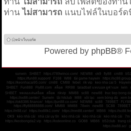
ท่าน
ไม่สามารถ
ลบโพสต์ของท่านใน
ท่าน
ไม่สามารถ
แนบไฟล์ในบอร์ดนี
หน้าเว็บบอร์ด
Powered by
phpBB
® F
sunwin
SHBET
https://789winco.com/
NEW88
ok9
fly88
cm88
b52
https://fun88.support/
F168
W88
tải game haywin
https://sc88.group
https://keonhacai95.com/
cm88
CM88
febet
rik vip
keo nha cai 5
Haywin
SHBET
Fun888
Fly88.com
สล็อต
RR88
taladball แทงบอล ยูฟ่าเบท
iwin
SHBET
ทดลองเล่นสล็อต
สล็อต
rikvip
MM88
sc88
new88
truc tiep bong d
https://xx88.center/
Sunwin
tải hitclub
M88
xôi lạc
xem bóng đá
xem bó
https://ok8386.finance/
https://jun88.co.com/
NEW88
sc88
789BET
FLY88
https://fly88888888.com/
MM88
MM88
78win
new88
SC88
789BET
https://rr88.cz/
https://xx88k1.com/
https://mm88.center/
MB66
https://sc88.f
OK9
kèo nhà cái
nhà cái uy tín
kèo nhà cái
kèo nhà cái
kèo nhà cái
7m
https://keobongda2.vip
https://lodeonline.co
GO88
MB66
b52club
trang c
https://xx88.ac/
g