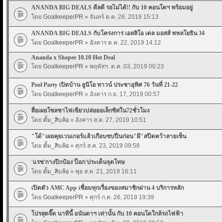
ANANDA BIG DEALS ดีลดี รอไม่ได้!! กับ 10 คอนโดฯ พร้อมอยู่
โดย
GoalkeeperPR
» จันทร์ ต.ค. 28, 2019 15:13
ANANDA BIG DEALS กับโครงการ เอลลิโอ เดล มอสส์ พหลโยธิน 34
โดย
GoalkeeperPR
» อังคาร ต.ค. 22, 2019 14:12
Ananda x Shopee 10.10 Hot Deal
โดย
GoalkeeperPR
» พฤหัสฯ. ต.ค. 03, 2019 00:23
Pool Party เปิดบ้าน ยูนิโอ ทาวน์ ประชาอุทิศ 76 วันที่ 21-22
โดย
GoalkeeperPR
» อังคาร ก.ย. 17, 2019 00:57
สื่อเผยโซลชาไฟเขียวปล่อยอเล็กซิสใน72ชั่วโมง
โดย
ตั้ม_สิบล้อ
» อังคาร ส.ค. 27, 2019 10:51
"โด้"เผยคุยเวนเกอร์แล้วเกือบซบปืนก่อน"ผี"สปีดคว้าลายเซ็น
โดย
ตั้ม_สิบล้อ
» ศุกร์ ส.ค. 23, 2019 09:58
'แรช'กางปีกป้อง'ป็อก'ประเด็นจุดโทษ
โดย
ตั้ม_สิบล้อ
» พุธ ส.ค. 21, 2019 16:11
เปิดตัว AMC App เชื่อมทุกเรื่องของสมาชิกผ่าน 4 บริการหลัก
โดย
GoalkeeperPR
» ศุกร์ ก.ค. 26, 2019 19:39
โปรสุดจี๊ด นาทีนี้ อนันดาฯ เท่านั้น กับ 10 คอนโดใกล้รถไฟฟ้า