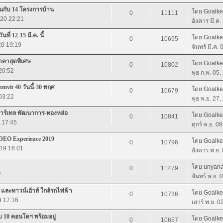
นกับ 14 โครงการบ้าน
โดย
Goalk
0
11111
020 22:21
อังคาร มี.ค
่ 12-15 มี.ค. นี้
โดย
Goalk
0
10695
020 19:19
จันทร์ มี.ค.
ราคาสุดพิเศษ
โดย
Goalk
0
10802
 20:52
พุธ ก.พ. 05
mvit 40 วันนี้-30 พฤศ
โดย
Goalk
0
10679
 03:22
พุธ พ.ย. 27
าร์เทล พัฒนาการ-ทองหล่อ
โดย
Goalk
0
10841
9 17:45
ศุกร์ พ.ย. 0
IDEO Experience 2019
โดย
Goalk
0
10796
019 16:01
อังคาร พ.ย.
โดย
unyan
0
11479
2
จันทร์ พ.ย.
ละทาวน์เฮ้าส์ ใกล้รถไฟฟ้า
โดย
Goalk
0
10736
9 17:16
เสาร์ พ.ย. 
 10 คอนโดฯ พร้อมอยู่
โดย
Goalk
0
10657