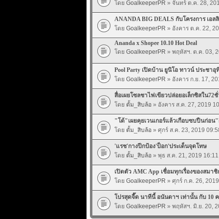
โดย
GoalkeeperPR
» จันทร์ ต.ค. 28, 20
ANANDA BIG DEALS กับโครงการ เอลลิโ
โดย
GoalkeeperPR
» อังคาร ต.ค. 22, 2
Ananda x Shopee 10.10 Hot Deal
โดย
GoalkeeperPR
» พฤหัสฯ. ต.ค. 03, 
Pool Party เปิดบ้าน ยูนิโอ ทาวน์ ประชาอุทิ
โดย
GoalkeeperPR
» อังคาร ก.ย. 17, 2
สื่อเผยโซลชาไฟเขียวปล่อยอเล็กซิสใน72ชั
โดย
ตั้ม_สิบล้อ
» อังคาร ส.ค. 27, 2019 1
"โด้"เผยคุยเวนเกอร์แล้วเกือบซบปืนก่อน"
โดย
ตั้ม_สิบล้อ
» ศุกร์ ส.ค. 23, 2019 09:5
'แรช'กางปีกป้อง'ป็อก'ประเด็นจุดโทษ
โดย
ตั้ม_สิบล้อ
» พุธ ส.ค. 21, 2019 16:11
เปิดตัว AMC App เชื่อมทุกเรื่องของสมาชิ
โดย
GoalkeeperPR
» ศุกร์ ก.ค. 26, 201
โปรสุดจี๊ด นาทีนี้ อนันดาฯ เท่านั้น กับ 1
โดย
GoalkeeperPR
» พฤหัสฯ. มิ.ย. 20, 