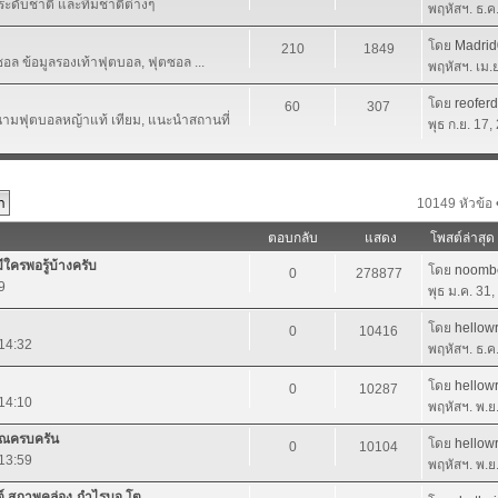
ระดับชาติ และทีมชาติต่างๆ
พฤหัสฯ. ธ.ค
โดย
Madri
210
1849
อล ข้อมูลรองเท้าฟุตบอล, ฟุตซอล ...
พฤหัสฯ. เม.
โดย
reofer
60
307
มฟุตบอลหญ้าแท้ เทียม, แนะนำสถานที่
พุธ ก.ย. 17
10149 หัวข้อ 
ตอบกลับ
แสดง
โพสต์ล่าสุด
ีใครพอรู้บ้างครับ
โดย
noomb
0
278877
9
พุธ ม.ค. 31
โดย
hellowr
0
10416
 14:32
พฤหัสฯ. ธ.ค
โดย
hellowr
0
10287
 14:10
พฤหัสฯ. พ.ย
คุณครบครัน
โดย
hellowr
0
10104
 13:59
พฤหัสฯ. พ.ย
นต์ สภาพคล่อง-กำไรบจ.โต