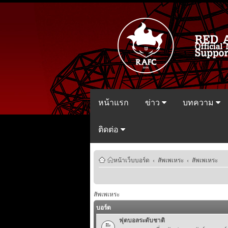
หน้าแรก
ข่าว
บทความ
ติดต่อ
หน้าเว็บบอร์ด
‹
สัพเพเหระ
‹
สัพเพเหระ
สัพเพเหระ
บอร์ด
ฟุตบอลระดับชาติ