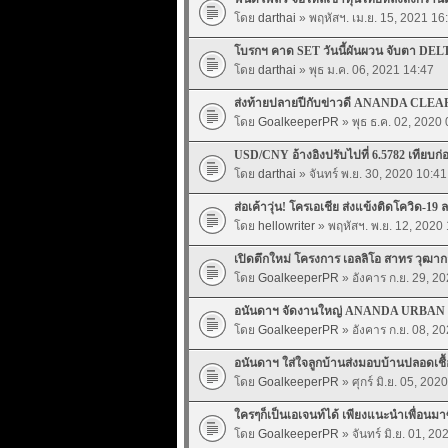
โดย
darthai
» พฤหัสฯ. เม.ย. 15, 2021 16
โบรกฯ คาด SET วันนี้ผันผวน จับตา DELT
โดย
darthai
» พุธ ม.ค. 06, 2021 14:47
ส่งท้ายปลายปีกับข่าวดี ANANDA CLE
โดย
GoalkeeperPR
» พุธ ธ.ค. 02, 2020
USD/CNY อ้างอิงปรับไปที่ 6.5782 เทียบก่อ
โดย
darthai
» จันทร์ พ.ย. 30, 2020 10:41
ส่อเค้าวุ่น! โครเอเชีย ส่งแข้งติดโควิด-19
โดย
hellowriter
» พฤหัสฯ. พ.ย. 12, 2020
เปิดตึกใหม่ โครงการ เอลลิโอ สาทร วุฒาก
โดย
GoalkeeperPR
» อังคาร ก.ย. 29, 2
อนันดาฯ จัดงานใหญ่ ANANDA URBAN P
โดย
GoalkeeperPR
» อังคาร ก.ย. 08, 2
อนันดาฯ ใส่ใจลูกบ้านส่งมอบบ้านปลอดเชื
โดย
GoalkeeperPR
» ศุกร์ มิ.ย. 05, 202
ใครๆก็เป็นเอเจนท์ได้ เพียงแนะนำเพื่อนมา
โดย
GoalkeeperPR
» จันทร์ มิ.ย. 01, 20