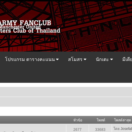
โปรแกรม ตารางคะแนน
สโมสร
นักเตะ
มีเดี
หัวข้อ
โพสต์
โพสต์ล่าสุด
โดย
Josefa
2677
33683