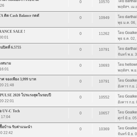
โดย
darthai
0
10570
:26
พฤหัสฯ. เม.
A ติด Cash Balance กดดั
โดย
darthai
0
10949
พุธ ม.ค. 06
ARANCE SALE !
โดย
Goalk
0
11262
 00:01
พุธ ธ.ค. 02
นปิดที่ 6.5755
โดย
darthai
0
10791
จันทร์ พ.ย.
 ลงสนาม
โดย
hellowr
0
10693
 16:01
พฤหัสฯ. พ.ย
าศ จองเพียง 3,999 บาท
โดย
Goalk
0
10791
020 21:48
อังคาร ก.ย.
ULSE 2020 โปรแรงสุดในรอบปี
โดย
Goalk
0
10552
020 22:01
อังคาร ก.ย.
้อ UV-C Tech
โดย
Goalk
0
10657
0 17:04
ศุกร์ มิ.ย. 
ซื้อบ้าน รับค่าแนะนำ
โดย
Goalk
0
10369
20 22:42
จันทร์ มิ.ย.