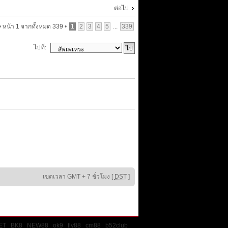
ต่อไป
•
หน้า
1
จากทั้งหมด
339
•
1
2
3
4
5
...
339
ไปที่:
เขตเวลา GMT + 7 ชั่วโมง [
DST
]
ET
BK8
NEW88
ok9
fly88
cm88
b52club