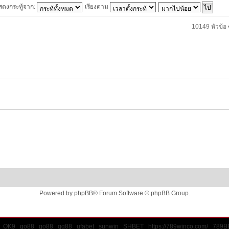
สดงกระทู้จาก:
เรียงตาม
10149 หัวข้อ 
Powered by
phpBB
® Forum Software © phpBB Group.
OK9
go88
go88
qq88
ufabet
sunwin
SHBET
https://789winco.com/
789B