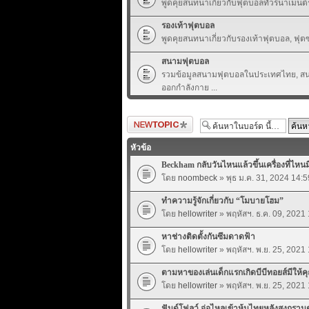
พูดคุยสนทนาเกี่ยวกับฟุตบอลทัวร์นาเมนต์
รองเท้าฟุตบอล
พูดคุยสนทนาเกี่ยวกับรองเท้าฟุตบอล, ฟุตซ
สนามฟุตบอล
รวมข้อมูลสนามฟุตบอลในประเทศไทย, สนา
ออกกำลังกาย ...
ตั้งกระทู้ใหม่
หัวข้อ
Beckham กลับวันไหนแล้วขึ้นเครื่องที่ไหนม
โดย
noombeck
» พุธ ม.ค. 31, 2024 14:5
ทำความรู้จักเกี่ยวกับ “โมบายโฮม”
โดย
hellowriter
» พฤหัสฯ. ธ.ค. 09, 2021
หาช่างติดตั้งกันซึมดาดฟ้า
โดย
hellowriter
» พฤหัสฯ. พ.ย. 25, 2021
ตามหาของเล่นเด็กแรกเกิดบีบีทอยส์มีให้
โดย
hellowriter
» พฤหัสฯ. พ.ย. 25, 2021
ฟันด์โฟลว์ จ่อไหลเข้าหุ้นไทยหลังสงกรา