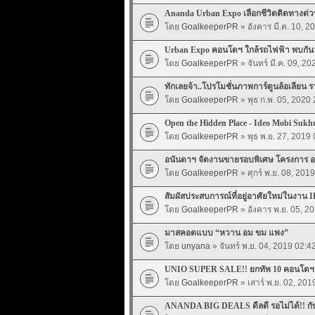
Ananda Urban Expo เลือกชีวิตติดทางด่ว
โดย
GoalkeeperPR
» อังคาร มี.ค. 10, 2
Urban Expo คอนโดฯ ใกล้รถไฟฟ้า พบกันวันที
โดย
GoalkeeperPR
» จันทร์ มี.ค. 09, 2
ทักเลยจ้า..โปรโมชั่นภาพการ์ตูนล้อเลียน 
โดย
GoalkeeperPR
» พุธ ก.พ. 05, 2020
Open the Hidden Place - Ideo Mobi Sukhu
โดย
GoalkeeperPR
» พุธ พ.ย. 27, 2019
อนันดาฯ จัดงานขายรอบพิเศษ โครงการ อ
โดย
GoalkeeperPR
» ศุกร์ พ.ย. 08, 201
สัมผัสประสบการณ์ที่อยู่อาศัยใหม่ในงาน 
โดย
GoalkeeperPR
» อังคาร พ.ย. 05, 2
มาสคอตแบบ “หวาน อม ขม แพง”
โดย
unyana
» จันทร์ พ.ย. 04, 2019 02:4
UNIO SUPER SALE!! ยกทัพ 10 คอนโดฯ แ
โดย
GoalkeeperPR
» เสาร์ พ.ย. 02, 201
ANANDA BIG DEALS ดีลดี รอไม่ได้!! กับ