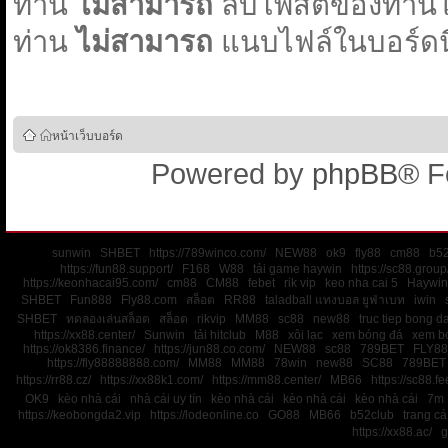
ท่าน
ไม่สามารถ
ลบโพสต์ของท่านใน
ท่าน
ไม่สามารถ
แนบไฟล์ในบอร์ดนี
หน้าเว็บบอร์ด
Powered by
phpBB
® F
sunwin
SHBET
https://789winco.com/
NEW88
ok9
fly88
cm88
b52
https://fun88.support/
F168
W88
tải game haywin
https://sc88.group
https://keonhacai95.com/
cm88
CM88
febet
rik vip
keo nha cai 5
Haywin
SHBET
Fun888
Fly88.com
สล็อต
RR88
taladball แทงบอล ยูฟ่าเบท
iwin
SHBET
ทดลองเล่นสล็อต
สล็อต
rikvip
MM88
sc88
new88
truc tiep bong d
https://xx88.center/
Sunwin
tải hitclub
M88
xôi lạc
xem bóng đá
xem bó
https://ok8386.finance/
https://jun88.co.com/
NEW88
sc88
789BET
FLY88
https://fly88888888.com/
MM88
MM88
78win
new88
SC88
789BET
https://rr88.cz/
https://xx88k1.com/
https://mm88.center/
MB66
https://sc88.f
OK9
kèo nhà cái
nhà cái uy tín
kèo nhà cái
kèo nhà cái
kèo nhà cái
7m
https://keobongda2.vip
https://lodeonline.co
GO88
MB66
b52club
trang c
https://xx88.ac/
g