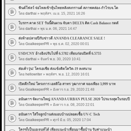
ฟันด์โฟลว์ จ่อไหลเข้าหุ้นไทยหลังสงกรานต์ สภาพคล่อง-กำไรบจ.โต
โดย
darthai
» พฤหัสฯ. เม.ย. 15, 2021 16:26
โบรกฯ คาด SET วันนี้ผันผวน จับตา DELTA ติด Cash Balance กดดั
โดย
darthai
» พุธ ม.ค. 06, 2021 14:47
ส่งท้ายปลายปีกับข่าวดี ANANDA CLEARANCE SALE !
โดย
GoalkeeperPR
» พุธ ธ.ค. 02, 2020 00:01
USD/CNY อ้างอิงปรับไปที่ 6.5782 เทียบก่อนปิดที่ 6.5755
โดย
darthai
» จันทร์ พ.ย. 30, 2020 10:41
ส่อเค้าวุ่น! โครเอเชีย ส่งแข้งติดโควิด-19 ลงสนาม
โดย
hellowriter
» พฤหัสฯ. พ.ย. 12, 2020 16:01
เปิดตึกใหม่ โครงการ เอลลิโอ สาทร วุฒากาศ จองเพียง 3,999 บาท
โดย
GoalkeeperPR
» อังคาร ก.ย. 29, 2020 21:48
อนันดาฯ จัดงานใหญ่ ANANDA URBAN PULSE 2020 โปรแรงสุดในรอบปี
โดย
GoalkeeperPR
» อังคาร ก.ย. 08, 2020 22:01
อนันดาฯ ใส่ใจลูกบ้านส่งมอบบ้านปลอดเชื้อ UV-C Tech
โดย
GoalkeeperPR
» ศุกร์ มิ.ย. 05, 2020 17:04
ใครๆก็เป็นเอเจนท์ได้ เพียงแนะนำเพื่อนมาซื้อบ้าน รับค่าแนะนำ