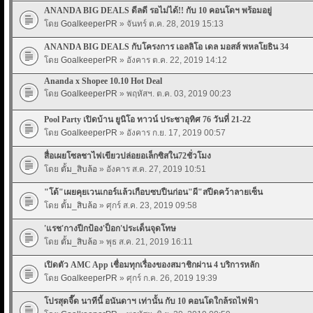
ANANDA BIG DEALS ดีลดี รอไม่ได้!! กับ 10 คอนโดฯ พร้อมอยู่
โดย
GoalkeeperPR
» จันทร์ ต.ค. 28, 2019 15:13
ANANDA BIG DEALS กับโครงการ เอลลิโอ เดล มอสส์ พหลโยธิน 34
โดย
GoalkeeperPR
» อังคาร ต.ค. 22, 2019 14:12
Ananda x Shopee 10.10 Hot Deal
โดย
GoalkeeperPR
» พฤหัสฯ. ต.ค. 03, 2019 00:23
Pool Party เปิดบ้าน ยูนิโอ ทาวน์ ประชาอุทิศ 76 วันที่ 21-22
โดย
GoalkeeperPR
» อังคาร ก.ย. 17, 2019 00:57
สื่อเผยโซลชาไฟเขียวปล่อยอเล็กซิสใน72ชั่วโมง
โดย
ตั้ม_สิบล้อ
» อังคาร ส.ค. 27, 2019 10:51
"โด้"เผยคุยเวนเกอร์แล้วเกือบซบปืนก่อน"ผี"สปีดคว้าลายเซ็น
โดย
ตั้ม_สิบล้อ
» ศุกร์ ส.ค. 23, 2019 09:58
'แรช'กางปีกป้อง'ป็อก'ประเด็นจุดโทษ
โดย
ตั้ม_สิบล้อ
» พุธ ส.ค. 21, 2019 16:11
เปิดตัว AMC App เชื่อมทุกเรื่องของสมาชิกผ่าน 4 บริการหลัก
โดย
GoalkeeperPR
» ศุกร์ ก.ค. 26, 2019 19:39
โปรสุดจี๊ด นาทีนี้ อนันดาฯ เท่านั้น กับ 10 คอนโดใกล้รถไฟฟ้า