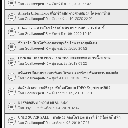
โดย
GoalkeeperPR
» จันทร์ มิ.ย. 01, 2020 22:42
Ananda Urban Expo เลือกชีวิตติดทางด่วนกับ 14 โครงการบ้าน
โดย
GoalkeeperPR
» อังคาร มี.ค. 10, 2020 22:21
Urban Expo คอนโดฯ ใกล้รถไฟฟ้า พบกันวันที่ 12-15 มี.ค. นี้
โดย
GoalkeeperPR
» จันทร์ มี.ค. 09, 2020 19:19
ทักเลยจ้า..โปรโมชั่นภาพการ์ตูนล้อเลียน ราคาสุดพิเศษ
โดย
GoalkeeperPR
» พุธ ก.พ. 05, 2020 20:52
Open the Hidden Place - Ideo Mobi Sukhumvit 40 วันนี้-30 พฤศ
โดย
GoalkeeperPR
» พุธ พ.ย. 27, 2019 03:22
อนันดาฯ จัดงานขายรอบพิเศษ โครงการ อาร์เทล พัฒนาการ-ทองหล่อ
โดย
GoalkeeperPR
» ศุกร์ พ.ย. 08, 2019 17:45
สัมผัสประสบการณ์ที่อยู่อาศัยใหม่ในงาน IDEO Experience 2019
โดย
GoalkeeperPR
» อังคาร พ.ย. 05, 2019 16:01
มาสคอตแบบ “หวาน อม ขม แพง”
โดย
unyana
» จันทร์ พ.ย. 04, 2019 02:42
UNIO SUPER SALE!! ยกทัพ 10 คอนโดฯ และทาวน์เฮ้าส์ ใกล้รถไฟฟ้า
โดย
GoalkeeperPR
» เสาร์ พ.ย. 02, 2019 17:16