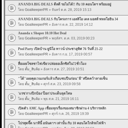
ANANDA BIG DEALS ดีลดี รอไม่ได้!! กับ 10 คอนโดฯ พร้อมอยู่
โดย
GoalkeeperPR
» จันทร์ ต.ค. 28, 2019 15:13
ANANDA BIG DEALS กับโครงการ เอลลิโอ เดล มอสส์ พหลโยธิน 34
โดย
GoalkeeperPR
» อังคาร ต.ค. 22, 2019 14:12
Ananda x Shopee 10.10 Hot Deal
โดย
GoalkeeperPR
» พฤหัสฯ. ต.ค. 03, 2019 00:23
Pool Party เปิดบ้าน ยูนิโอ ทาวน์ ประชาอุทิศ 76 วันที่ 21-22
โดย
GoalkeeperPR
» อังคาร ก.ย. 17, 2019 00:57
สื่อเผยโซลชาไฟเขียวปล่อยอเล็กซิสใน72ชั่วโมง
โดย
ตั้ม_สิบล้อ
» อังคาร ส.ค. 27, 2019 10:51
"โด้"เผยคุยเวนเกอร์แล้วเกือบซบปืนก่อน"ผี"สปีดคว้าลายเซ็น
โดย
ตั้ม_สิบล้อ
» ศุกร์ ส.ค. 23, 2019 09:58
'แรช'กางปีกป้อง'ป็อก'ประเด็นจุดโทษ
โดย
ตั้ม_สิบล้อ
» พุธ ส.ค. 21, 2019 16:11
เปิดตัว AMC App เชื่อมทุกเรื่องของสมาชิกผ่าน 4 บริการหลัก
โดย
GoalkeeperPR
» ศุกร์ ก.ค. 26, 2019 19:39
โปรสุดจี๊ด นาทีนี้ อนันดาฯ เท่านั้น กับ 10 คอนโดใกล้รถไฟฟ้า