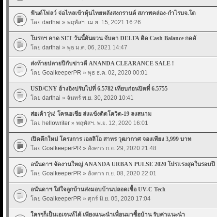
ฟันด์โฟลว์ จ่อไหลเข้าหุ้นไทยหลังสงกรานต์ สภาพคล่อง-กำไรบจ.โต
โดย
darthai
» พฤหัสฯ. เม.ย. 15, 2021 16:26
โบรกฯ คาด SET วันนี้ผันผวน จับตา DELTA ติด Cash Balance กดดั
โดย
darthai
» พุธ ม.ค. 06, 2021 14:47
ส่งท้ายปลายปีกับข่าวดี ANANDA CLEARANCE SALE !
โดย
GoalkeeperPR
» พุธ ธ.ค. 02, 2020 00:01
USD/CNY อ้างอิงปรับไปที่ 6.5782 เทียบก่อนปิดที่ 6.5755
โดย
darthai
» จันทร์ พ.ย. 30, 2020 10:41
ส่อเค้าวุ่น! โครเอเชีย ส่งแข้งติดโควิด-19 ลงสนาม
โดย
hellowriter
» พฤหัสฯ. พ.ย. 12, 2020 16:01
เปิดตึกใหม่ โครงการ เอลลิโอ สาทร วุฒากาศ จองเพียง 3,999 บาท
โดย
GoalkeeperPR
» อังคาร ก.ย. 29, 2020 21:48
อนันดาฯ จัดงานใหญ่ ANANDA URBAN PULSE 2020 โปรแรงสุดในรอบปี
โดย
GoalkeeperPR
» อังคาร ก.ย. 08, 2020 22:01
อนันดาฯ ใส่ใจลูกบ้านส่งมอบบ้านปลอดเชื้อ UV-C Tech
โดย
GoalkeeperPR
» ศุกร์ มิ.ย. 05, 2020 17:04
ใครๆก็เป็นเอเจนท์ได้ เพียงแนะนำเพื่อนมาซื้อบ้าน รับค่าแนะนำ