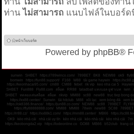
ท่าน
ไม่สามารถ
ลบโพสต์ของท่านใน
ท่าน
ไม่สามารถ
แนบไฟล์ในบอร์ดนี
หน้าเว็บบอร์ด
Powered by
phpBB
® F
sunwin
SHBET
https://789winco.com/
789BET
BK8
NEW88
ok9
fly8
bomwin
https://fun88.support/
F168
W88
tải game haywin
https://sc88.
https://keonhacai95.com/
cm88
CM88
febet
rik vip
keo nha cai 5
Haywin
SHBET
Fun888
Fly88.com
สล็อต
RR88
taladball แทงบอล ยูฟ่าเบท
iwin
SHBET
ทดลองเล่นสล็อต
สล็อต
rikvip
MM88
sc88
new88
truc tiep bong d
https://xx88.center/
Sunwin
tải hitclub
M88
xôi lạc
xem bóng đá
xem bó
https://ok8386.finance/
https://jun88.co.com/
NEW88
sc88
789BET
FLY88
https://fly88888888.com/
MM88
MM88
78win
new88
SC88
789BET
https://rr88.cz/
https://xx88k1.com/
https://mm88.center/
MB66
https://sc88.f
OK9
kèo nhà cái
nhà cái uy tín
kèo nhà cái
kèo nhà cái
kèo nhà cái
7m
https://keobongda2.vip
https://lodeonline.co
GO88
MB66
b52club
trang cá