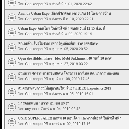
โดย
GoalkeeperPR
» จันทร์ มิ.ย. 01, 2020 22:42
Ananda Urban Expo เลือกชีวิตติดทางด่วนกับ 14 โครงการบ้าน
โดย
GoalkeeperPR
» อังคาร มี.ค. 10, 2020 22:21
Urban Expo คอนโดฯ ใกล้รถไฟฟ้า พบกันวันที่ 12-15 มี.ค. นี้
โดย
GoalkeeperPR
» จันทร์ มี.ค. 09, 2020 19:19
ทักเลยจ้า..โปรโมชั่นภาพการ์ตูนล้อเลียน ราคาสุดพิเศษ
โดย
GoalkeeperPR
» พุธ ก.พ. 05, 2020 20:52
Open the Hidden Place - Ideo Mobi Sukhumvit 40 วันนี้-30 พฤศ
โดย
GoalkeeperPR
» พุธ พ.ย. 27, 2019 03:22
อนันดาฯ จัดงานขายรอบพิเศษ โครงการ อาร์เทล พัฒนาการ-ทองหล่อ
โดย
GoalkeeperPR
» ศุกร์ พ.ย. 08, 2019 17:45
สัมผัสประสบการณ์ที่อยู่อาศัยใหม่ในงาน IDEO Experience 2019
โดย
GoalkeeperPR
» อังคาร พ.ย. 05, 2019 16:01
มาสคอตแบบ “หวาน อม ขม แพง”
โดย
unyana
» จันทร์ พ.ย. 04, 2019 02:42
UNIO SUPER SALE!! ยกทัพ 10 คอนโดฯ และทาวน์เฮ้าส์ ใกล้รถไฟฟ้า
โดย
GoalkeeperPR
» เสาร์ พ.ย. 02, 2019 17:16