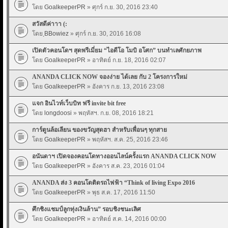
โดย
GoalkeeperPR
» ศุกร์ ก.ย. 30, 2016 23:40
สวัสดีค่าาา (:
โดย
ฺBBowiez
» ศุกร์ ก.ย. 30, 2016 16:08
เปิดตัวคอนโดฯ สุดพรีเมี่ยม “ไอดีโอ โมบิ อโศก” บนทำเลศักยภาพ
โดย
GoalkeeperPR
» อาทิตย์ ก.ย. 18, 2016 02:07
ANANDA CLICK NOW จองง่าย ได้เลย กับ 2 โครงการใหม่
โดย
GoalkeeperPR
» อังคาร ก.ย. 13, 2016 23:08
แจก อินไวท์เว็บบิท ฟรี invite bit free
โดย
longdoosi
» พฤหัสฯ. ก.ย. 08, 2016 18:21
การ์ตูนล้อเลียน ของขวัญสุดฮา สำหรับเพื่อนๆ ทุกสาย
โดย
GoalkeeperPR
» พฤหัสฯ. ส.ค. 25, 2016 23:46
อนันดาฯ เปิดจองคอนโดทางออนไลน์ครั้งแรก ANANDA CLICK NOW
โดย
GoalkeeperPR
» อังคาร ส.ค. 23, 2016 01:04
ANANDA ส่ง 3 คอนโดติดรถไฟฟ้า “Think of living Expo 2016
โดย
GoalkeeperPR
» พุธ ส.ค. 17, 2016 11:50
ศึกชิงแชมป์ลูกทุ่งเงินล้าน” รอบชิงชนะเลิศ
โดย
GoalkeeperPR
» อาทิตย์ ส.ค. 14, 2016 00:00