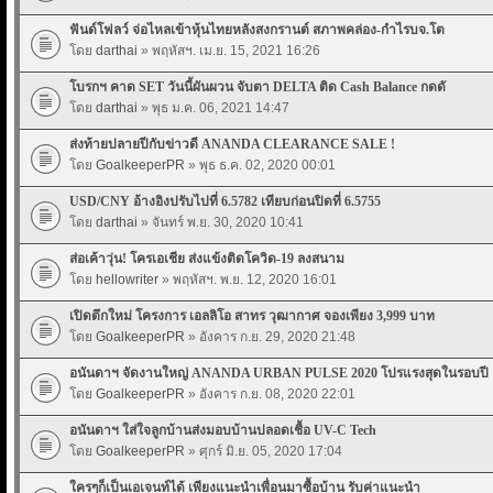
ฟันด์โฟลว์ จ่อไหลเข้าหุ้นไทยหลังสงกรานต์ สภาพคล่อง-กำไรบจ.โต
โดย
darthai
» พฤหัสฯ. เม.ย. 15, 2021 16:26
โบรกฯ คาด SET วันนี้ผันผวน จับตา DELTA ติด Cash Balance กดดั
โดย
darthai
» พุธ ม.ค. 06, 2021 14:47
ส่งท้ายปลายปีกับข่าวดี ANANDA CLEARANCE SALE !
โดย
GoalkeeperPR
» พุธ ธ.ค. 02, 2020 00:01
USD/CNY อ้างอิงปรับไปที่ 6.5782 เทียบก่อนปิดที่ 6.5755
โดย
darthai
» จันทร์ พ.ย. 30, 2020 10:41
ส่อเค้าวุ่น! โครเอเชีย ส่งแข้งติดโควิด-19 ลงสนาม
โดย
hellowriter
» พฤหัสฯ. พ.ย. 12, 2020 16:01
เปิดตึกใหม่ โครงการ เอลลิโอ สาทร วุฒากาศ จองเพียง 3,999 บาท
โดย
GoalkeeperPR
» อังคาร ก.ย. 29, 2020 21:48
อนันดาฯ จัดงานใหญ่ ANANDA URBAN PULSE 2020 โปรแรงสุดในรอบปี
โดย
GoalkeeperPR
» อังคาร ก.ย. 08, 2020 22:01
อนันดาฯ ใส่ใจลูกบ้านส่งมอบบ้านปลอดเชื้อ UV-C Tech
โดย
GoalkeeperPR
» ศุกร์ มิ.ย. 05, 2020 17:04
ใครๆก็เป็นเอเจนท์ได้ เพียงแนะนำเพื่อนมาซื้อบ้าน รับค่าแนะนำ