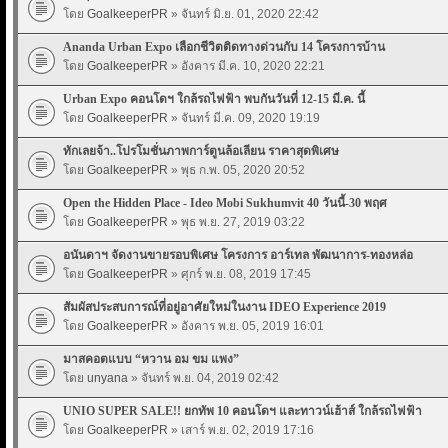
โดย
GoalkeeperPR
» จันทร์ มิ.ย. 01, 2020 22:42
Ananda Urban Expo เลือกชีวิตติดทางด่วนกับ 14 โครงการบ้าน
โดย
GoalkeeperPR
» อังคาร มี.ค. 10, 2020 22:21
Urban Expo คอนโดฯ ใกล้รถไฟฟ้า พบกันวันที่ 12-15 มี.ค. นี้
โดย
GoalkeeperPR
» จันทร์ มี.ค. 09, 2020 19:19
ทักเลยจ้า..โปรโมชั่นภาพการ์ตูนล้อเลียน ราคาสุดพิเศษ
โดย
GoalkeeperPR
» พุธ ก.พ. 05, 2020 20:52
Open the Hidden Place - Ideo Mobi Sukhumvit 40 วันนี้-30 พฤศ
โดย
GoalkeeperPR
» พุธ พ.ย. 27, 2019 03:22
อนันดาฯ จัดงานขายรอบพิเศษ โครงการ อาร์เทล พัฒนาการ-ทองหล่อ
โดย
GoalkeeperPR
» ศุกร์ พ.ย. 08, 2019 17:45
สัมผัสประสบการณ์ที่อยู่อาศัยใหม่ในงาน IDEO Experience 2019
โดย
GoalkeeperPR
» อังคาร พ.ย. 05, 2019 16:01
มาสคอตแบบ “หวาน อม ขม แพง”
โดย
unyana
» จันทร์ พ.ย. 04, 2019 02:42
UNIO SUPER SALE!! ยกทัพ 10 คอนโดฯ และทาวน์เฮ้าส์ ใกล้รถไฟฟ้า
โดย
GoalkeeperPR
» เสาร์ พ.ย. 02, 2019 17:16