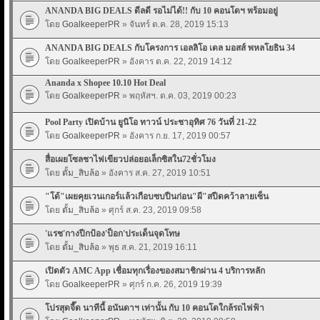
ANANDA BIG DEALS ดีลดี รอไม่ได้!! กับ 10 คอนโดฯ พร้อมอยู่
โดย
GoalkeeperPR
» จันทร์ ต.ค. 28, 2019 15:13
ANANDA BIG DEALS กับโครงการ เอลลิโอ เดล มอสส์ พหลโยธิน 34
โดย
GoalkeeperPR
» อังคาร ต.ค. 22, 2019 14:12
Ananda x Shopee 10.10 Hot Deal
โดย
GoalkeeperPR
» พฤหัสฯ. ต.ค. 03, 2019 00:23
Pool Party เปิดบ้าน ยูนิโอ ทาวน์ ประชาอุทิศ 76 วันที่ 21-22
โดย
GoalkeeperPR
» อังคาร ก.ย. 17, 2019 00:57
สื่อเผยโซลชาไฟเขียวปล่อยอเล็กซิสใน72ชั่วโมง
โดย
ตั้ม_สิบล้อ
» อังคาร ส.ค. 27, 2019 10:51
"โด้"เผยคุยเวนเกอร์แล้วเกือบซบปืนก่อน"ผี"สปีดคว้าลายเซ็น
โดย
ตั้ม_สิบล้อ
» ศุกร์ ส.ค. 23, 2019 09:58
'แรช'กางปีกป้อง'ป็อก'ประเด็นจุดโทษ
โดย
ตั้ม_สิบล้อ
» พุธ ส.ค. 21, 2019 16:11
เปิดตัว AMC App เชื่อมทุกเรื่องของสมาชิกผ่าน 4 บริการหลัก
โดย
GoalkeeperPR
» ศุกร์ ก.ค. 26, 2019 19:39
โปรสุดจี๊ด นาทีนี้ อนันดาฯ เท่านั้น กับ 10 คอนโดใกล้รถไฟฟ้า