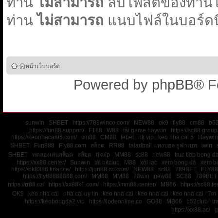
ท่าน
ไม่สามารถ
ลบโพสต์ของท่านใน
ท่าน
ไม่สามารถ
แนบไฟล์ในบอร์ดนี
หน้าเว็บบอร์ด
Powered by
phpBB
® F
sunwin
SHBET
https://789winco.com/
NEW88
ok9
fly88
cm88
b52
https://fun88.support/
F168
W88
tải game haywin
https://sc88.group
https://keonhacai95.com/
cm88
CM88
febet
rik vip
keo nha cai 5
Haywin
SHBET
Fun888
Fly88.com
สล็อต
RR88
taladball แทงบอล ยูฟ่าเบท
iwin
SHBET
ทดลองเล่นสล็อต
สล็อต
rikvip
MM88
sc88
new88
truc tiep bong d
https://xx88.center/
Sunwin
tải hitclub
M88
xôi lạc
xem bóng đá
xem bó
https://ok8386.finance/
https://jun88.co.com/
NEW88
sc88
789BET
FLY88
https://fly88888888.com/
MM88
MM88
78win
new88
SC88
789BET
https://rr88.cz/
https://xx88k1.com/
https://mm88.center/
MB66
https://sc88.f
OK9
kèo nhà cái
nhà cái uy tín
kèo nhà cái
kèo nhà cái
kèo nhà cái
7m
https://keobongda2.vip
https://lodeonline.co
GO88
MB66
b52club
tr
https://xx88.ac/
g