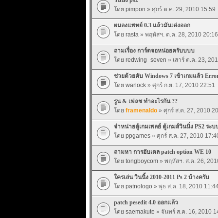
โดย
pimpon
» ศุกร์ ต.ค. 29, 2010 15:59
ผมลงแพทย์ 0.3 แล้วมันเด่งออก
โดย
rasta
» พฤหัสฯ. ต.ค. 28, 2010 20:16
ถามเรื่อง การ์ดจอหน่อยครับบบบ
โดย
redwing_seven
» เสาร์ ต.ค. 23, 20
ช่วยด้วยคับ Windows 7 เข้าเกมแล้ว Error
โดย
warlock
» ศุกร์ ก.ย. 17, 2010 22:51
รูน & เฟลช ทำอะไรกัน ??
โดย
framenaldo
» ศุกร์ ส.ค. 27, 2010 2
จำหน่ายตู้เกมเพลย์ ตู้เกมส์วินนิ่ง PS2 ร
โดย
ppgames
» ศุกร์ ส.ค. 27, 2010 17:4
ถามหา การอับเดล patch option WE 10
โดย
tongboycom
» พฤหัสฯ. ส.ค. 26, 201
ใครเล่น วินนิ้ง 2010-2011 Ps 2 บ้างครับ
โดย
patnologo
» พุธ ส.ค. 18, 2010 11:4
patch pesedit 4.0 ออกแล้ว
โดย
saemakute
» จันทร์ ส.ค. 16, 2010 1