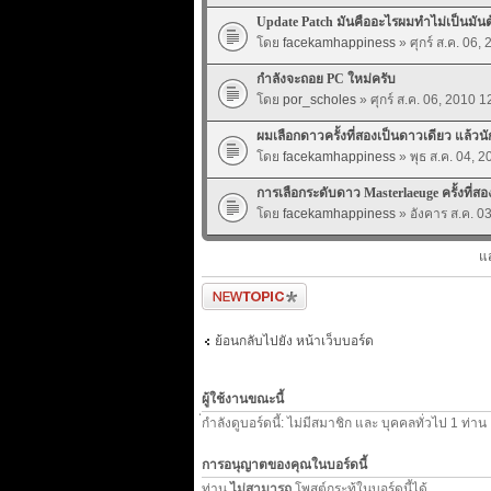
Update Patch มันคืออะไรผมทำไม่เป็นมันต
โดย
facekamhappiness
» ศุกร์ ส.ค. 06,
กำลังจะถอย PC ใหม่ครับ
โดย
por_scholes
» ศุกร์ ส.ค. 06, 2010 1
ผมเลือกดาวครั้งที่สองเป็นดาวเดียว แล้วนั
โดย
facekamhappiness
» พุธ ส.ค. 04, 
การเลือกระดับดาว Masterlaeuge ครั้งที่ส
โดย
facekamhappiness
» อังคาร ส.ค. 0
แ
ตั้งกระทู้ใหม่
ย้อนกลับไปยัง หน้าเว็บบอร์ด
ผู้ใช้งานขณะนี้
่กำลังดูบอร์ดนี้: ไม่มีสมาชิก และ บุคคลทั่วไป 1 ท่าน
การอนุญาตของคุณในบอร์ดนี้
ท่าน
ไม่สามารถ
โพสต์กระทู้ในบอร์ดนี้ได้