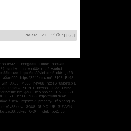
เขตเวลา GMT + 7 ชั่วโมง [
DST
]
n88 ทางเข้า
bongdalu
Fun88
bomwin
386.supply/
https://gg88vn.net/
vaobet
/cm88bet.us/
https://cm88viet.com/
ok9
go88
8
สล็อต999
https://3245.cn.com/
F168
F168
iwin
XX88
MB66
new88
https://789bets.biz/
m88.directory/
SHBET
new88
cm88
ON68
://f8bet.luxury/
go88
keo nha cai
CM88
S8
8
F168
Bet88
PG88
https://fly88.deal/
สล็อตเว็บตรง
https://ok9.property/
kèo bóng đá
ttps://fly88.dev/
GO88
SUMCLUB
SUNWIN
tps://sc88.locker/
OK9
hitclub
b52club