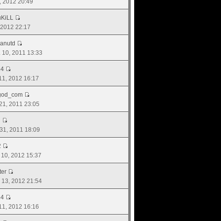
3, 2012 20:49
KiLL
, 2012 22:17
anutd
. 10, 2011 13:33
14
 11, 2012 16:17
god_com
. 21, 2011 23:05
g
 31, 2011 18:09
2
. 10, 2012 15:37
ter
. 13, 2012 21:54
14
 11, 2012 16:16