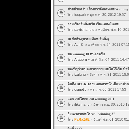
ช่วยด้วยครับ เรื่องการอัพเดทเกมWinning
โดย
teepark
» พุธ พ.ค. 30, 2012 19:57
ถามเรื่องวินนิ่งครับ เรื่องเพลงในเกม
โดย
pavismanutd
» พฤหัสฯ. พ.ย. 10, 20
10 ข้ออ้าง(ยามแพ้เกมวินนิ่ง)
โดย
AunZii
» อาทิตย์ ก.ค. 24, 2011 07:1
ขอ winning 10 หน่อยครับ
โดย
Aragorn
» เสาร์ มิ.ย. 04, 2011 14:47
ขอเชิญร่วมประกวดออกแบบโลโก้เว็บ บ้าวินน
โดย
tzulung
» อังคาร พ.ค. 31, 2011 18:
คิดถึง BECKHAM เลยเอาหน้าเบ็คมาฝาก
โดย
osmotic
» พุธ ม.ค. 05, 2011 17:53
แจก เวปโหลดเกม winning 2011
โดย
ilikemanu
» อังคาร พ.ย. 30, 2010 1
ย้อนเวลากลับไปหา "winning 3"
โดย
PaRaZitE
» จันทร์ พ.ย. 01, 2010 01
วินนิ่ง ps2