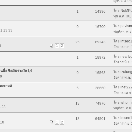
ศุกร์ ส.ค. 0
โดย
NuMPu
1
14396
พุธ พ.ค. 30
โดย
pavism
0
16700
11 13:33
พฤหัสฯ. พ.ย
โดย
intseo
25
69243
5
1
2
อังคาร ก.ย.
โดย
nearly
1
18972
อังคาร มิ.ย
ิ่ง ชิงเงินรางวัล 1,0
โดย
tzulun
0
16563
09
อังคาร พ.ค.
คอเกมส์
โดย
inet22
5
28660
อังคาร เม.ย
โดย
tehprin
13
74976
3:23
พฤหัสฯ. ก.ย
โดย
intseo
18
64501
:10
1
2
อังคาร ก.ย.