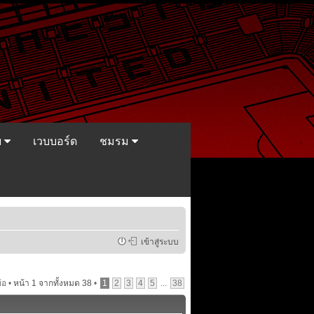
ย
เวบบอร์ด
ชมรม
เข้าสู่ระบบ
้อ •
หน้า
1
จากทั้งหมด
38
•
1
2
3
4
5
...
38