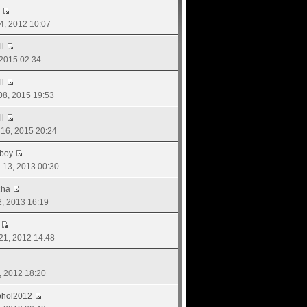
24, 2012 10:07
ll
, 2015 02:34
ll
 08, 2015 19:53
ll
. 16, 2015 20:24
boy
ย. 13, 2013 00:30
cha
02, 2013 16:19
 21, 2012 14:48
3, 2012 18:20
phol2012