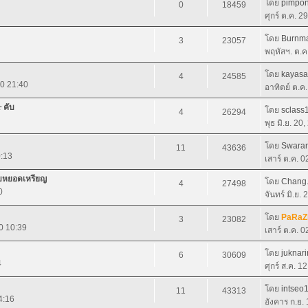
โดย
pimpo
0
18459
ศุกร์ ต.ค. 2
โดย
Burnm
3
23057
พฤหัสฯ. ต.ค
โดย
kayas
4
24585
10 21:40
อาทิตย์ ต.ค
 คับ
โดย
sclass
4
26294
พุธ มิ.ย. 20
โดย
Swaran
11
43636
0:13
เสาร์ ต.ค. 
ะบบหยอดเหรียญ
โดย
Chang
4
27498
0
จันทร์ มิ.ย.
โดย
PaRaZ
3
23082
0 10:39
เสาร์ ต.ค. 
โดย
juknari
6
30609
4
ศุกร์ ส.ค. 1
โดย
intseo
11
43313
4:16
อังคาร ก.ย.