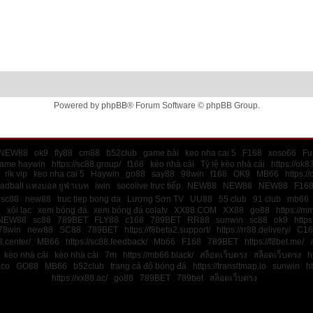
Powered by
phpBB
® Forum Software © phpBB Group.
NEW88
ok9
fly88
cm88
b52club
game bài
keo nha cai 5
F168
xoso66
Fu
game haywin
https://sc88.group/
f168
kèo nhà cái
Tỷ lệ kèo nhà cái
https://ok8
rik vip
keo nha cai 5
Haywin
go88
say88
98win
f168
OK9
MB66
https:/
ladball แทงบอล ยูฟ่าเบท
iwin
socolive trực tiếp
NEW88
NEW88
NEW88
F16
sc88
new88
truc tiep bong da
Lương Sơn TV
UU88
55 club
91 club
mb66
8
xôi lạc
xem bóng đá
xem bóng đá colatv
XX88.COM
XX88
go88
https://m
NEW88
sc88
789BET
FLY88
c168
789BET
RR88
sunwin
sc88
ok9
https
78win
new88
SC88
789BET
https://f8beta2.support/
https://rr88.delivery/
C16
.center/
MB66
https://sc88.feedback/
Mb66
F168
789BET
https://f8bet.me/
kèo nhà cái
kèo nhà cái
7m
https://mb66.black/
สล็อตเว็บตรง
สล็อตเว็บตรง
h
.co
GO88
MB66
b52club
trang cá độ bóng đá
https://transitmap.io
sunwin
ht
https://xx88.ac/
go88
789BET
789bet
สล็อตเว็บตรง