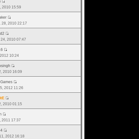
n
9, 2010 15:59
aker
. 28, 2010 22:17
ad2
. 24, 2010 07:47
16
, 2012 10:24
singh
02, 2010 16:09
.Games
 25, 2012 11:26
itE
02, 2010 01:15
n
2, 2011 17:37
14
 11, 2012 16:18