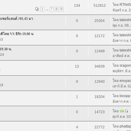
โดย
RTN45
134
512812
1
...
7
8
9
จันทร์ ก.ย. 
เซอร์แลนด์ //01.45 มา
โดย
takeshi
0
25304
พุธ ก.ย. 09
ิไทย VS อิรัก 19.00 น
โดย
takeshi
0
12172
53
อังคาร ก.ย.
19.30 น.
โดย
takeshi
0
12499
:24
อาทิตย์ ส.ค
โดย
sragon
13
34839
4
พฤหัสฯ. มิ.
โดย
enuya
0
12940
19
เสาร์ มี.ค. 
โดย
biospp
1
18204
อังคาร ส.ค.
โดย
ปอ
0
14723
ศุกร์ ส.ค. 0
โดย
phatta
4
22772