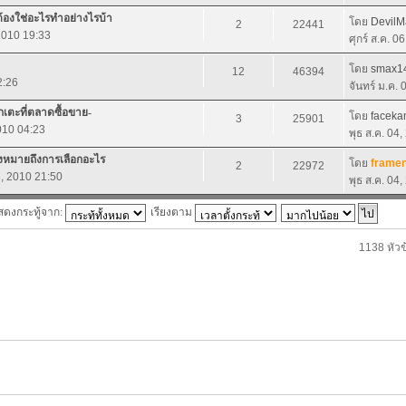
้องใช่อะไรทำอย่างไรบ้า
โดย
DevilM
2
22441
 2010 19:33
ศุกร์ ส.ค. 0
โดย
smax1
12
46394
2:26
จันทร์ ม.ค.
กเตะที่ตลาดซื้อขาย-
โดย
faceka
3
25901
2010 04:23
พุธ ส.ค. 04
องหมายถึงการเลือกอะไร
โดย
framen
2
22972
3, 2010 21:50
พุธ ส.ค. 04
สดงกระทู้จาก:
เรียงตาม
1138 หัวข