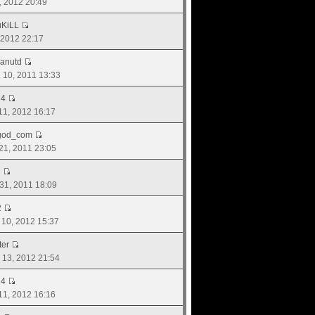
3, 2012 20:49
KiLL
, 2012 22:17
anutd
. 10, 2011 13:33
14
 11, 2012 16:17
god_com
. 21, 2011 23:05
g
 31, 2011 18:09
2
. 10, 2012 15:37
ter
. 13, 2012 21:54
14
 11, 2012 16:16