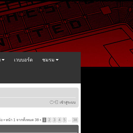
ย
เวบบอร์ด
ชมรม
เข้าสู่ระบบ
้อ •
หน้า
1
จากทั้งหมด
38
•
1
2
3
4
5
...
38