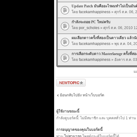
Update Patch มันคืออะไรผมทำไม่เป็นมันต
โดย
facekamhappiness
» ศุกร์ ส.ค. 06,
กำลังจะถอย PC ใหม่ครับ
โดย
por_scholes
» ศุกร์ ส.ค. 06, 2010 1
ผมเลือกดาวครั้งที่สองเป็นดาวเดียว แล้วนั
โดย
facekamhappiness
» พุธ ส.ค. 04, 
การเลือกระดับดาว Masterlaeuge ครั้งที่ส
โดย
facekamhappiness
» อังคาร ส.ค. 0
แ
ตั้งกระทู้ใหม่
ย้อนกลับไปยัง หน้าเว็บบอร์ด
ผู้ใช้งานขณะนี้
่กำลังดูบอร์ดนี้: ไม่มีสมาชิก และ บุคคลทั่วไป 1 ท่าน
การอนุญาตของคุณในบอร์ดนี้
ท่าน
ไม่สามารถ
โพสต์กระทู้ในบอร์ดนี้ได้