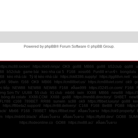
Powered by
phpBB
® Forum Software © phpBB Group.
https://sc88.locker/
https://ok9.ninja/
OK9
go88
MB66
go88
b52club
qq88
u
88
b52club
game bài
keo nha cai 5
F168
xoso66
Fun88 ทางเข้า
bongdalu
168
kèo nhà cái
Tỷ lệ kèo nhà cái
https://ok8386.supply/
https://gg88vn.net/
va
y88
98win
f168
OK9
MB66
https://cm88bet.us/
https://cm88viet.com/
ok9
g
ực tiếp
NEW88
NEW88
NEW88
F168
สล็อต999
https://3245.cn.com/
F168
ơng Sơn TV
UU88
55 club
91 club
mb66
iwin
XX88
MB66
new88
https://
 bóng đá colatv
XX88.COM
XX88
go88
https://mm88.directory/
SHBET
new
FLY88
c168
789BET
RR88
sunwin
sc88
ok9
https://f8bet.luxury/
go88
ke
https://f8beta2.support/
https://rr88.delivery/
C168
F168
Bet88
PG88
https:/
ack/
Mb66
F168
789BET
https://f8bet.me/
สล็อตเว็บตรง
https://ok9.property/
m
https://mb66.black/
สล็อตเว็บตรง
สล็อตเว็บตรง
https://fly88.dev/
GO88
SUM
https://lodeonline.co
GO88
https://xx88.ac/
สล็อตเว็บตรง