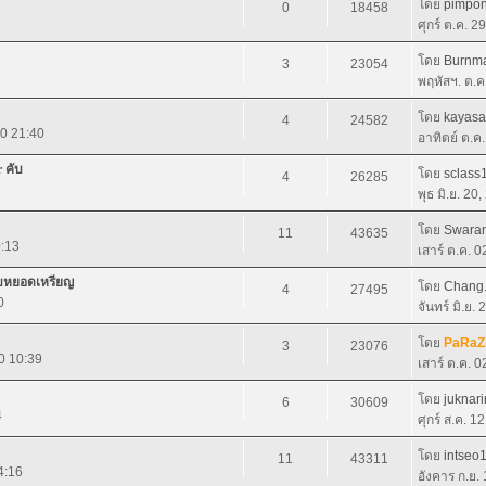
โดย
pimpo
0
18458
ศุกร์ ต.ค. 2
โดย
Burnm
3
23054
พฤหัสฯ. ต.ค
โดย
kayas
4
24582
10 21:40
อาทิตย์ ต.ค
 คับ
โดย
sclass
4
26285
พุธ มิ.ย. 20
โดย
Swaran
11
43635
0:13
เสาร์ ต.ค. 
ะบบหยอดเหรียญ
โดย
Chang
4
27495
0
จันทร์ มิ.ย.
โดย
PaRaZ
3
23076
0 10:39
เสาร์ ต.ค. 
โดย
juknari
6
30609
4
ศุกร์ ส.ค. 1
โดย
intseo
11
43311
4:16
อังคาร ก.ย.