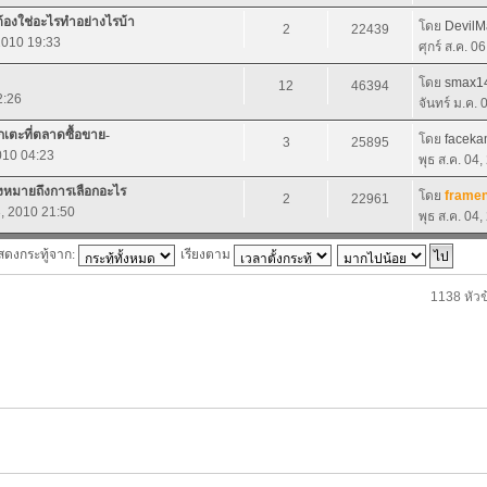
้องใช่อะไรทำอย่างไรบ้า
โดย
DevilM
2
22439
 2010 19:33
ศุกร์ ส.ค. 0
โดย
smax1
12
46394
2:26
จันทร์ ม.ค.
กเตะที่ตลาดซื้อขาย-
โดย
faceka
3
25895
2010 04:23
พุธ ส.ค. 04
องหมายถึงการเลือกอะไร
โดย
framen
2
22961
3, 2010 21:50
พุธ ส.ค. 04
สดงกระทู้จาก:
เรียงตาม
1138 หัวข