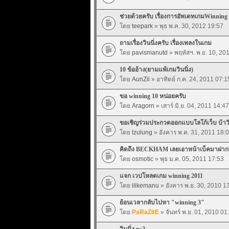
ช่วยด้วยครับ เรื่องการอัพเดทเกมWinning
โดย
teepark
» พุธ พ.ค. 30, 2012 19:57
ถามเรื่องวินนิ่งครับ เรื่องเพลงในเกม
โดย
pavismanutd
» พฤหัสฯ. พ.ย. 10, 20
10 ข้ออ้าง(ยามแพ้เกมวินนิ่ง)
โดย
AunZii
» อาทิตย์ ก.ค. 24, 2011 07:1
ขอ winning 10 หน่อยครับ
โดย
Aragorn
» เสาร์ มิ.ย. 04, 2011 14:47
ขอเชิญร่วมประกวดออกแบบโลโก้เว็บ บ้าวินน
โดย
tzulung
» อังคาร พ.ค. 31, 2011 18:
คิดถึง BECKHAM เลยเอาหน้าเบ็คมาฝาก
โดย
osmotic
» พุธ ม.ค. 05, 2011 17:53
แจก เวปโหลดเกม winning 2011
โดย
ilikemanu
» อังคาร พ.ย. 30, 2010 1
ย้อนเวลากลับไปหา "winning 3"
โดย
PaRaZitE
» จันทร์ พ.ย. 01, 2010 01
วินนิ่ง ps2