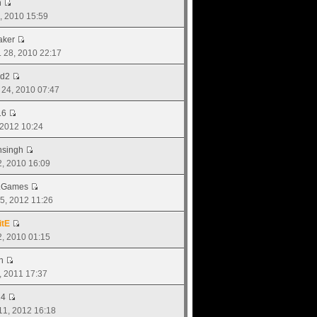
n
9, 2010 15:59
aker
. 28, 2010 22:17
ad2
. 24, 2010 07:47
16
, 2012 10:24
singh
02, 2010 16:09
.Games
 25, 2012 11:26
itE
02, 2010 01:15
n
2, 2011 17:37
14
 11, 2012 16:18