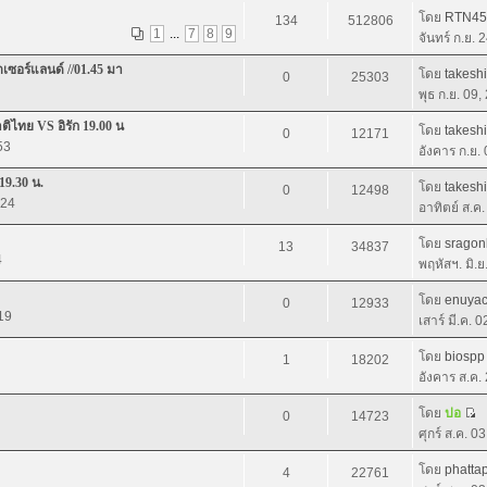
โดย
RTN45
134
512806
1
...
7
8
9
จันทร์ ก.ย. 
เซอร์แลนด์ //01.45 มา
โดย
takeshi
0
25303
พุธ ก.ย. 09
ิไทย VS อิรัก 19.00 น
โดย
takeshi
0
12171
53
อังคาร ก.ย.
19.30 น.
โดย
takeshi
0
12498
:24
อาทิตย์ ส.ค
โดย
sragon
13
34837
4
พฤหัสฯ. มิ.
โดย
enuya
0
12933
19
เสาร์ มี.ค. 
โดย
biospp
1
18202
อังคาร ส.ค.
โดย
ปอ
0
14723
ศุกร์ ส.ค. 0
โดย
phatta
4
22761