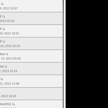
24, 2012 10:07
ll
, 2015 02:34
ll
 08, 2015 19:53
ll
. 16, 2015 20:24
boy
ย. 13, 2013 00:30
cha
02, 2013 16:19
 21, 2012 14:48
3, 2012 18:20
phol2012