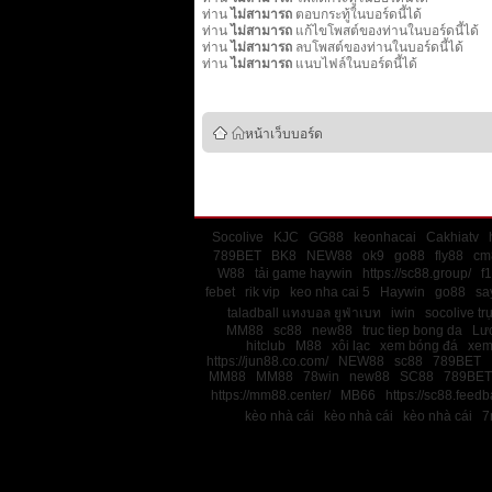
ท่าน
ไม่สามารถ
ตอบกระทู้ในบอร์ดนี้ได้
ท่าน
ไม่สามารถ
แก้ไขโพสต์ของท่านในบอร์ดนี้ได้
ท่าน
ไม่สามารถ
ลบโพสต์ของท่านในบอร์ดนี้ได้
ท่าน
ไม่สามารถ
แนบไฟล์ในบอร์ดนี้ได้
หน้าเว็บบอร์ด
Socolive
KJC
GG88
keonhacai
Cakhiatv
789BET
BK8
NEW88
ok9
go88
fly88
cm
W88
tải game haywin
https://sc88.group/
f
febet
rik vip
keo nha cai 5
Haywin
go88
sa
taladball แทงบอล ยูฟ่าเบท
iwin
socolive tr
MM88
sc88
new88
truc tiep bong da
Lư
hitclub
M88
xôi lạc
xem bóng đá
xem
https://jun88.co.com/
NEW88
sc88
789BET
MM88
MM88
78win
new88
SC88
789BET
https://mm88.center/
MB66
https://sc88.feedb
kèo nhà cái
kèo nhà cái
kèo nhà cái
7