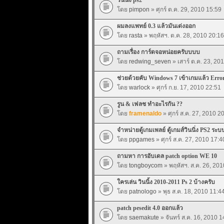
โดย
pimpon
» ศุกร์ ต.ค. 29, 2010 15:59
ผมลงแพทย์ 0.3 แล้วมันเด่งออก
โดย
rasta
» พฤหัสฯ. ต.ค. 28, 2010 20:16
ถามเรื่อง การ์ดจอหน่อยครับบบบ
โดย
redwing_seven
» เสาร์ ต.ค. 23, 20
ช่วยด้วยคับ Windows 7 เข้าเกมแล้ว Error
โดย
warlock
» ศุกร์ ก.ย. 17, 2010 22:51
รูน & เฟลช ทำอะไรกัน ??
โดย
framenaldo
» ศุกร์ ส.ค. 27, 2010 2
จำหน่ายตู้เกมเพลย์ ตู้เกมส์วินนิ่ง PS2 ร
โดย
ppgames
» ศุกร์ ส.ค. 27, 2010 17:4
ถามหา การอับเดล patch option WE 10
โดย
tongboycom
» พฤหัสฯ. ส.ค. 26, 201
ใครเล่น วินนิ้ง 2010-2011 Ps 2 บ้างครับ
โดย
patnologo
» พุธ ส.ค. 18, 2010 11:4
patch pesedit 4.0 ออกแล้ว
โดย
saemakute
» จันทร์ ส.ค. 16, 2010 1