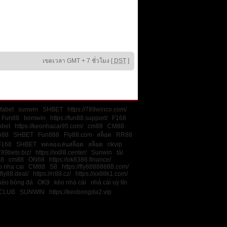
เขตเวลา GMT + 7 ชั่วโมง [
DST
]
fabet
sunwin
SHBET
https://789winco.com/
Fun88
bomwin
https://fun88.support/
F168
obet
https://keonhacai95.com/
cm88
CM88
o88
SHBET
Fun888
Fly88.com
สล็อต
RR88
F168
SHBET
ทดลองเล่นสล็อต
สล็อต
rikvip
789bets.biz/
https://xx88.center/
Sunwin
tải
88
cm88
ON68
https://ok8386.finance/
o nha cai
CM88
S8
https://fly88888888.com/
/fly88.deal/
https://rr88.cz/
https://xx88k1.com/
kèo bóng đá
OK9
kèo nhà cái
nhà cái uy tín
CLUB
SUNWIN
https://keobongda2.vip