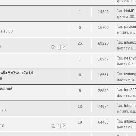
ศุกร์ ส.ค. 0
โดย
NuMPu
1
14393
พุธ พ.ค. 30
โดย
pavism
0
16700
11 13:33
พฤหัสฯ. พ.ย
โดย
intseo
25
69220
5
1
2
อังคาร ก.ย.
โดย
nearly
1
18967
อังคาร มิ.ย
ิ่ง ชิงเงินรางวัล 1,0
โดย
tzulun
0
16561
09
อังคาร พ.ค.
คอเกมส์
โดย
inet22
5
28659
อังคาร เม.ย
โดย
tehprin
13
74974
3:23
พฤหัสฯ. ก.ย
โดย
intseo
18
64483
:10
1
2
อังคาร ก.ย.