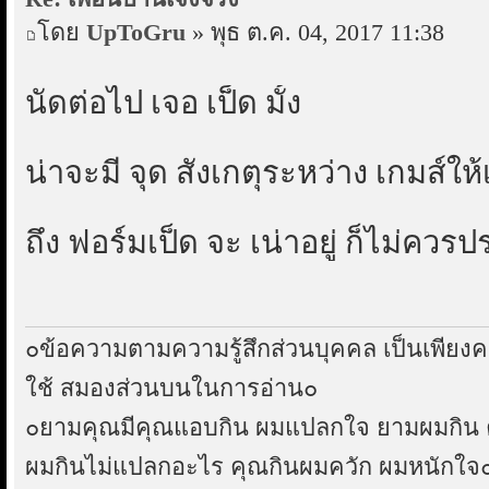
โดย
UpToGru
» พุธ ต.ค. 04, 2017 11:38
นัดต่อไป เจอ เป็ด มั้ง
น่าจะมี จุด สังเกตุระหว่าง เกมส์ให้
ถึง ฟอร์มเป็ด จะ เน่าอยู่ ก็ไม่ควร
๐ข้อความตามความรู้สึกส่วนบุคคล เป็นเพียงค
ใช้ สมองส่วนบนในการอ่าน๐
๐ยามคุณมีคุณแอบกิน ผมแปลกใจ ยามผมกิน ค
ผมกินไม่แปลกอะไร คุณกินผมควัก ผมหนักใจ