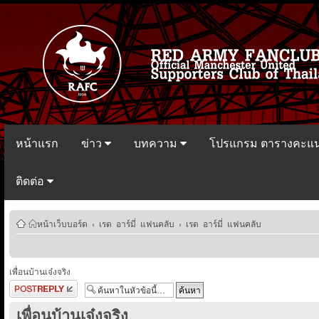
หน้าแรก
ข่าว
บทความ
โปรแกรม ตารางคะแ
ติดต่อ
หน้าเว็บบอร์ด
‹
เรด อาร์มี่ แฟนคลับ
‹
เรด อาร์มี่ แฟนคลับ
เพื่อนบ้านเจ๋งจริง
ตอบกระทู้
เพื่อนบ้านเจ๋งจริง