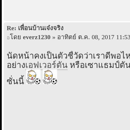
Re: เพื่อนบ้านเจ๋งจริง
โดย
everz1230
» อาทิตย์ ต.ค. 08, 2017 11:5
นัดหน้าคงเป็นตัวชี้วัดว่าเราดีพอ
อย่าง
เอฟเวอร์ตัน
หรือเซาแธมป์ตัน
ซั่นนี้