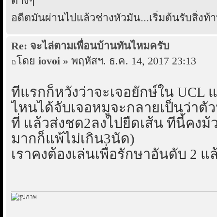
ต่างๆ
อดีตมันผ่านไปแล้วช่างหัวมัน...เริ่มต้นรับสิ่งท้
Re: จะไล่ตามเพื่อนบ้านทันไหมครับ
โดย
iovoi
» พฤหัสฯ. ธ.ค. 14, 2017 23:13
ทีแรกก็หวังว่าจะเจอยักษ์ใน UCL แ
ไหนได้จับเจอหมูจะกลายเป็นว่าตัวห
ที่ แล้วส่งชด2ลงไปยืดเส้น ทีนี้คงม
มากก็แพ้ไม่เกิน3นัด)
เราคงต้องเล่นเพื่อรักษาอันดับ 2 