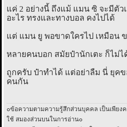
แค่ 2 อย่างนี้ ถึงแม้ แมน ซิ จะมีต
อะไร ทรงและทางบอล คงไปได้
แต่ แมน ยู พอขาดใครไป เหมือน 
หลายคนบอก สมัยป๋านักเตะ ก็ไม่ได
ถูกครับ ป๋าทำได้ แต่อย่าลืม นี่ ยุค
คนกัน
๐ข้อความตามความรู้สึกส่วนบุคคล เป็นเพียงค
ใช้ สมองส่วนบนในการอ่าน๐