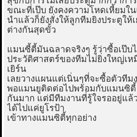
สุขกับการไม่เสียประตูมากกว่ากา
ขณะที่เป๊บ ยังคงความโหดเหี้ยมใ
นำแล้วก็ยังสั่งให้ลูกทีมยิงประตูให้
ต่างกันสุดขั้ว
แมนซี้ตี้มันฉลาดจริงๆ รู้ว่าซื้อเป๊บ
ประวัติศาสตร์ของทีมไม่ยิ่งใหญ่เห
เยิร์น
เลยวางแผนแต่เนิ่นๆที่จะซื้อตัวที
พอแมนยูติดต่อไปพร้อมกับแมนซิตี้
กันมาก แต่มีทีมงานที่รู้ใจรออยู่แ
ได้ไปแค่ยูโรป้า
เข้าทางแมนซิตี้ทุกอย่าง