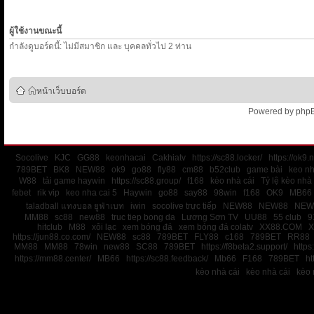
ผู้ใช้งานขณะนี้
กำลังดูบอร์ดนี้: ไม่มีสมาชิก และ บุคคลทั่วไป 2 ท่าน
หน้าเว็บบอร์ด
Powered by
php
Socolive
KJC
GG88
keonhacai
Cakhiatv
https://sc88.locker/
https://ok9.n
789BET
BK8
NEW88
ok9
go88
fly88
cm88
b52club
game bài
keo nh
W88
tải game haywin
https://sc88.group/
f168
kèo nhà cái
Tỷ lệ kèo nhà 
febet
rik vip
keo nha cai 5
Haywin
go88
say88
98win
f168
OK9
MB66
taladball แทงบอล ยูฟ่าเบท
iwin
socolive trực tiếp
NEW88
NEW88
NEW
MM88
sc88
new88
truc tiep bong da
Lương Sơn TV
UU88
55 club
9
hitclub
M88
xôi lạc
xem bóng đá
xem bóng đá colatv
XX88.COM
X
https://jun88.co.com/
NEW88
sc88
789BET
FLY88
c168
789BET
RR88
MM88
MM88
78win
new88
SC88
789BET
https://f8beta2.support/
https:
https://mm88.center/
MB66
https://sc88.feedback/
Mb66
F168
789BET
ht
kèo nhà cái
kèo nhà cái
kèo 