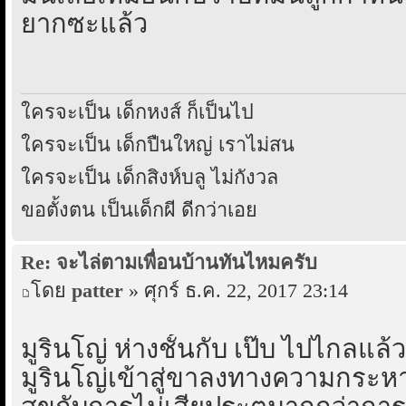
ยากซะแล้ว
ใครจะเป็น เด็กหงส์ ก็เป็นไป
ใครจะเป็น เด็กปืนใหญ่ เราไม่สน
ใครจะเป็น เด็กสิงห์บลู ไม่กังวล
ขอตั้งตน เป็นเด็กผี ดีกว่าเอย
Re: จะไล่ตามเพื่อนบ้านทันไหมครับ
โดย
patter
» ศุกร์ ธ.ค. 22, 2017 23:14
มูรินโญ่ ห่างชั้นกับ เป๊บ ไปไกลแล้
มูรินโญ่เข้าสู่ขาลงทางความกระห