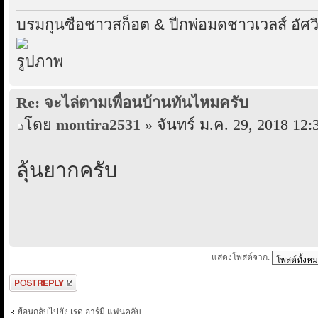
บรมกุนซือชาวสก็อต & ปีกพ่อมดชาวเวลส์ อัศวิ
Re: จะไล่ตามเพื่อนบ้านทันไหมครับ
โดย
montira2531
» จันทร์ ม.ค. 29, 2018 12:
ลุ้นยากครับ
แสดงโพสต์จาก:
ตอบกระทู้
ย้อนกลับไปยัง เรด อาร์มี่ แฟนคลับ