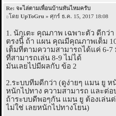
Re: จะไล่ตามเพื่อนบ้านทันไหมครับ
โดย
UpToGru
» ศุกร์ ธ.ค. 15, 2017 18:08
1. นักเตะ คุณภาพ เฉพาะตัว ดีกว
ตรงนี้ ถ้า แผน คุณมีคุณภาพเต็ม 10
เต็มที่ตามความสามารถได้แค่ 6-7 ม
ที่สามารถเล่น 8-9 ไม่ได้
มันเลยไปมีผลกับ ข้อ 2
2.ระบบทีมดีกว่า (ดูง่ายๆ แมน ยู 
หนักไปทาง ความสามารถ และต่อ
ถ้าระบบดีพอๆกัน แมน ยู ต้องเล่น
ไม่ใช่ เลยหนักไปทางโยน)