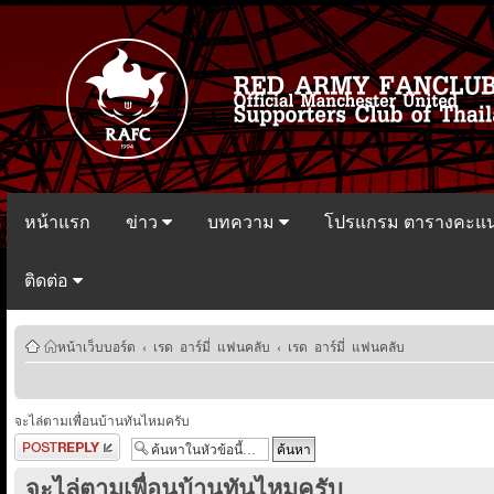
หน้าแรก
ข่าว
บทความ
โปรแกรม ตารางคะแ
ติดต่อ
หน้าเว็บบอร์ด
‹
เรด อาร์มี่ แฟนคลับ
‹
เรด อาร์มี่ แฟนคลับ
จะไล่ตามเพื่อนบ้านทันไหมครับ
ตอบกระทู้
จะไล่ตามเพื่อนบ้านทันไหมครับ