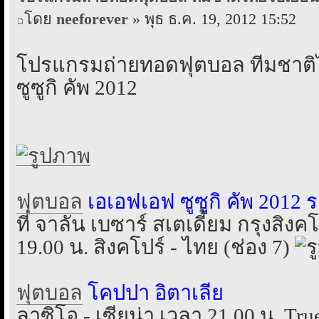
โดย
neeforever
» พุธ ธ.ค. 19, 2012 15:52
โปรแกรมถ่ายทอดฟุตบอล ทีมชาติไ
ซูซูกิ คัพ 2012
ฟุตบอล
เอเอฟเอฟ ซูซูกิ คัพ 2012
ที่ จาลัน เบซาร์ สเตเดี้ยม กรุงสิงค
19.00 น. สิงคโปร์ - ไทย (ช่อง 7)
ฟุตบอล
โคปปา อิตาเลีย
ลาซิโอ - เซียน่า เวลา 21.00 น. Tru