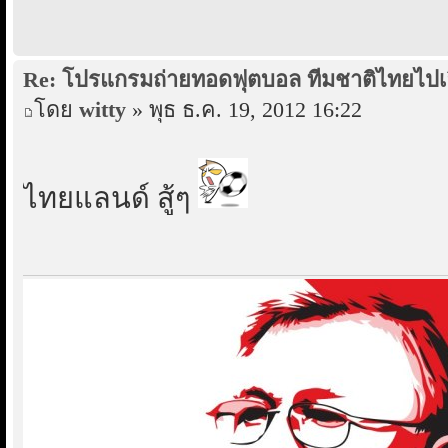
Re: โปรแกรมถ่ายทอดฟุตบอล ทีมชาติไทยไปเยือ
โดย
witty
» พุธ ธ.ค. 19, 2012 16:22
ไทยแลนด์ สู้ๆ