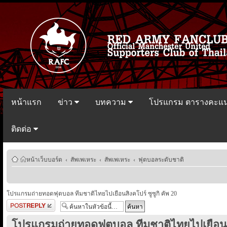
หน้าแรก
ข่าว
บทความ
โปรแกรม ตารางคะแ
ติดต่อ
หน้าเว็บบอร์ด
‹
สัพเพเหระ
‹
สัพเพเหระ
‹
ฟุตบอลระดับชาติ
โปรแกรมถ่ายทอดฟุตบอล ทีมชาติไทยไปเยือนสิงคโปร์ ซูซูกิ คัพ 20
ตอบกระทู้
โปรแกรมถ่ายทอดฟุตบอล ทีมชาติไทยไปเยือนสิง