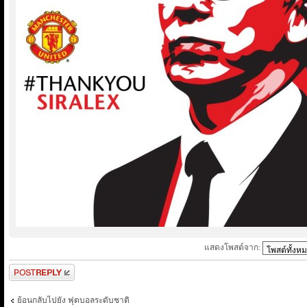
แสดงโพสต์จาก:
ตอบกระทู้
ย้อนกลับไปยัง ฟุตบอลระดับชาติ