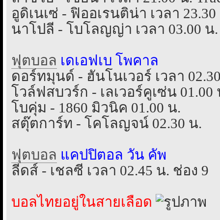
อูดิเนเซ่ - ฟิออเรนติน่า เวลา 23.30
นาโปลี - โบโลญญ่า เวลา 03.00 น. 
ฟุตบอล
เดเอฟเบ โพคาล
ดอร์ทมุนด์ - ฮันโนเวอร์ เวลา 02.30
โวล์ฟสบวร์ก - เลเวอร์คูเซ่น 01.00 
โบคุ่ม - 1860 มิวนิค 01.00 น.
สตุ๊ตการ์ท - โคโลญจน์ 02.30 น.
ฟุตบอล
แคปปิตอล วัน คัพ
ลีดส์ - เชลซี เวลา 02.45 น. ช่อง 9
บอลไทยอยู่ในสายเลือด