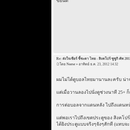
ขยันดี
Re: ส่งใจเชียร์ ชี้ชะตา ไทย - สิงคโปร์ ซูซูกิ คัพ 201
โดย
Norse
» อาทิตย์ ธ.ค. 23, 2012 14:32
ผมไม่ได้ดูบอลไทยมานานละครับ น่าจะ
แต่เมื่อวานลองไปนั่งดูช่วงนาที 25+ 
การต่อบอลจากแดนหลัง ไปถึงแดนหน้า
แต่พอเราไปถึงเขตประตูของ สิงคโปร์ 
ได้ยิงประตูแบบจริงๆจังๆสักที (แทบจ