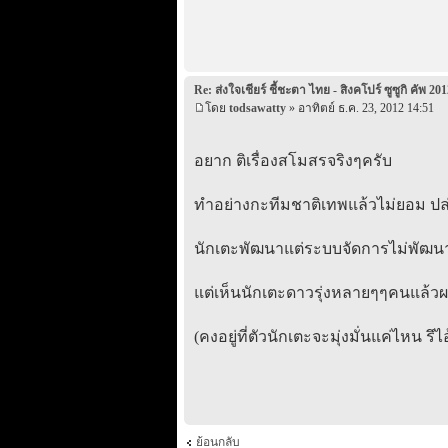
Re: ส่งใจเชียร์ ชี้ชะตา ไทย - สิงคโปร์ ซูซูกิ คัพ 201
โดย
todsawatty
» อาทิตย์ ธ.ค. 23, 2012 14:51
อยาก ติเรื่องสโมสรจริงๆครับ
ทำอย่างกะทีมชาติเทพแล้วไม่ยอม ปล
นักเตะพัฒนาแต่ระบบจัดการไม่พัฒนา 
แต่เห็นนักเตะดาวรุ่งหลายๆๆคนแล้วผม
(คงอยู่ที่ตัวนักเตะจะมุ่งมั่นแค่ไหน รึ
ย้อนกลับ