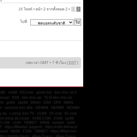
18 โพสต์ •
หน้า
2
จากทั้งหมด
2
•
1
2
ไปที่:
เขตเวลา GMT + 7 ชั่วโมง [
DST
]
ly88
cm88
b52club
game bài
keo nha cai 5
group/
f168
kèo nhà cái
Tỷ lệ kèo nhà cái
in
go88
say88
98win
f168
OK9
MB66
n
socolive trực tiếp
NEW88
NEW88
NEW88
ng da
Lương Sơn TV
UU88
55 club
91 club
em bóng đá colatv
XX88.COM
XX88
go88
FLY88
c168
789BET
RR88
sunwin
sc88
T
https://f8beta2.support/
https://rr88.delivery/
back/
Mb66
F168
789BET
https://f8bet.me/
ttps://mb66.black/
สล็อตเว็บตรง
สล็อตเว็บตรง