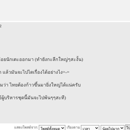
2
่อยนักเตะออกมา (ทำยังกะลีกใหญ่ๆสะงั้น)
แล้วมันจะไปไดเรื่องได้อย่างไง=-=
ว่า ไทยต้องก้าวขึ้นมายิ่งใหญ่ได้แน่ครับ
ไอ้ผู้บริหารชุดนี้มันจะไปพ้นๆๆสะที)
แสดงโพสต์จาก:
เรียงตาม