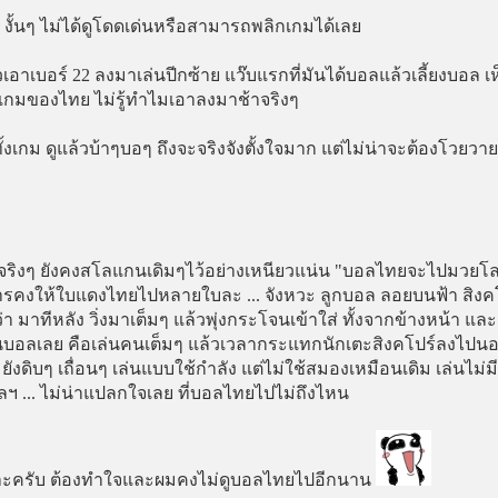
า งั้นๆ ไม่ได้ดูโดดเด่นหรือสามารถพลิกเกมได้เลย
ัวเอาเบอร์ 22 ลงมาเล่นปีกซ้าย แว๊บแรกที่มันได้บอลแล้วเลี้ยงบอล เ
วพลิกเกมของไทย ไม่รู้ทำไมเอาลงมาช้าจริงๆ
งเกม ดูแล้วบ้าๆบอๆ ถึงจะจริงจังตั้งใจมาก แต่ไม่น่าจะต้องโวยวาย
วังจริงๆ ยังคงสโลแกนเดิมๆไว้อย่างเหนียวแน่น "บอลไทยจะไปมวยโ
มการคงให้ใบแดงไทยไปหลายใบละ ... จังหวะ ลูกบอล ลอยบนฟ้า สิงค
 มาทีหลัง วิ่งมาเต็มๆ แล้วพุ่งกระโจนเข้าใส่ ทั้งจากข้างหน้า และ
นบอลเลย คือเล่นคนเต็มๆ แล้วเวลากระแทกนักเตะสิงคโปร์ลงไปน
งใจ ยังดิบๆ เถื่อนๆ เล่นแบบใช้กำลัง แต่ไม่ใช้สมองเหมือนเดิม เล่นไม่มี
 ฯลฯ ... ไม่น่าแปลกใจเลย ที่บอลไทยไปไม่ถึงไหน
หละครับ ต้องทำใจและผมคงไม่ดูบอลไทยไปอีกนาน