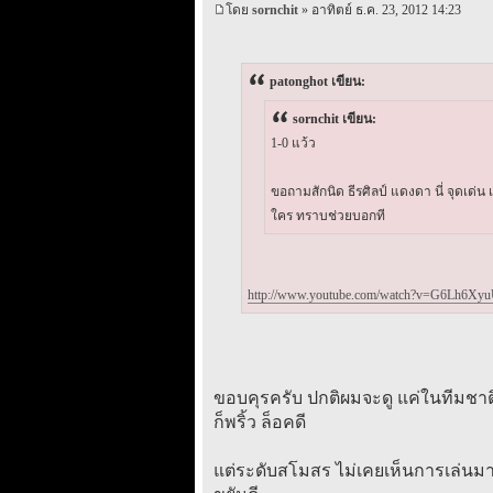
โดย
sornchit
» อาทิตย์ ธ.ค. 23, 2012 14:23
patonghot เขียน:
sornchit เขียน:
1-0 แว้ว
ขอถามสักนิด ธีรศิลป์ แดงดา นี่ จุดเด่น
ใคร ทราบช่วยบอกที
http://www.youtube.com/watch?v=G6Lh6Xy
ขอบคุรครับ ปกติผมจะดู แค่ในทีมชาติ ผม
ก็พริ้ว ล็อคดี
แต่ระดับสโมสร ไม่เคยเห็นการเล่นมาก่