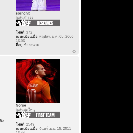
sornchit
ผู้เล่นสำรอง
โพสต์:
372
ลงทะเบียนเมื่อ:
พฤหัสฯ. ม.ค. 05, 2006
13:53
ที่อยู่:
ข้างสนาม
Norse
ผู้เล่นชุดใหญ่
่จะ
โพสต์:
2549
ลงทะเบียนเมื่อ:
จันทร์ เม.ย. 18, 2011
13:44