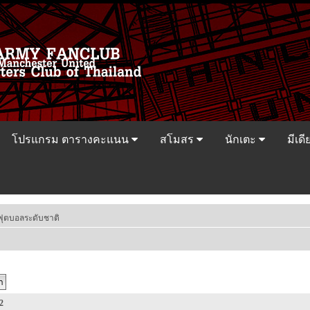
โปรแกรม ตารางคะแนน
สโมสร
นักเตะ
มีเดี
ฟุตบอลระดับชาติ
2