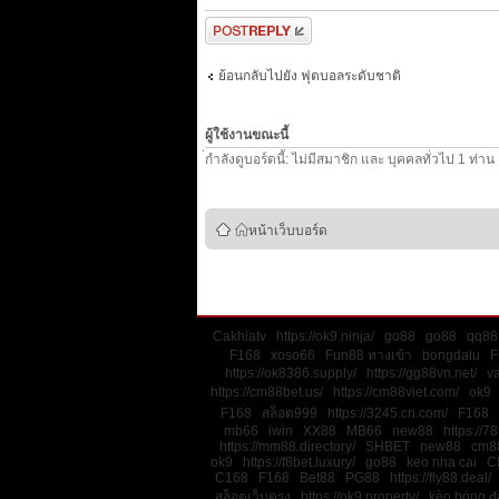
ตอบกระทู้
ย้อนกลับไปยัง ฟุตบอลระดับชาติ
ผู้ใช้งานขณะนี้
่กำลังดูบอร์ดนี้: ไม่มีสมาชิก และ บุคคลทั่วไป 1 ท่าน
หน้าเว็บบอร์ด
Cakhiatv
https://ok9.ninja/
go88
go88
qq88
F168
xoso66
Fun88 ทางเข้า
bongdalu
F
https://ok8386.supply/
https://gg88vn.net/
v
https://cm88bet.us/
https://cm88viet.com/
ok9
F168
สล็อต999
https://3245.cn.com/
F168
mb66
iwin
XX88
MB66
new88
https://78
https://mm88.directory/
SHBET
new88
cm8
ok9
https://f8bet.luxury/
go88
keo nha cai
C
C168
F168
Bet88
PG88
https://fly88.deal/
สล็อตเว็บตรง
https://ok9.property/
kèo bóng đ