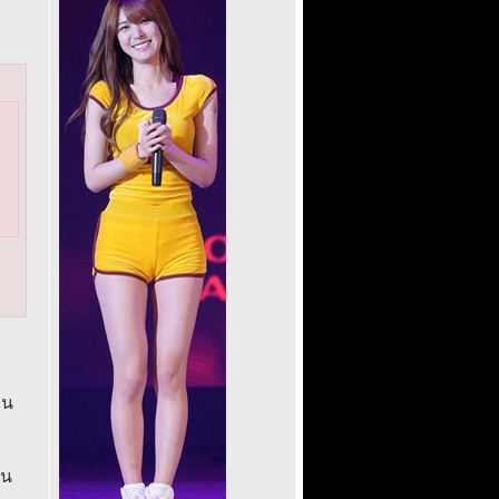
็น
่น