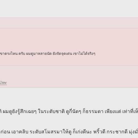
 เขาตรงไหน ครับ ผมดูมาหลายนัด ยังจัดจุดเด่น เขาไม่ได้จริงๆ
uUnw
ดูยังรู้สึกเฉยๆ ในระดับชาติ ดูกี่นัดๆ ก็ธรรมดา เพียงแต่ เท่าที่เห
อน เอาคลิบ ระดับสโมสรมาให้ดู ก็เก่งดีนะ พริ้วดี กระชากดี มุ่งมั