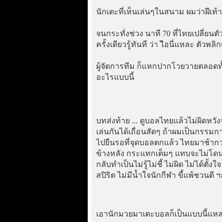
นักเตะที่เห็นเล่นๆในสนาม ผมว่าฝีเท้
จนกระทั่งช่วง นาที 70 ที่ไทยเปลี่ยนต
ครั้งเดียวรู้ทันที ว่า ไิอนี่แหละ ตั
ผู้จัดการทีม ก็แหกปากโวยวายตลอดทั้
อะไรแบบนี้
บทส่งท้าย ... ดูบอลไทยแล้วไม่ผิดห
เล่นกันได้เถื่อนสัดๆ ถ้าผมเป็นกรร
ไปยืนรอที่จุดบอลตกแล้ว ไทยมาช้ากว่า
ข้างหลัง กระแทกเต็มๆ แทบจะไม่โด
กลับทำเป็นไม่รู้ไม่ชี้ ไม่ผิด ไม่ได้ตั้
สปิริต ไม่มีน้ำใจนักกีฬา ขี้แพ้ชวนตี
เอานักมวยมาเตะบอลก็เป็นแบบนี้แ