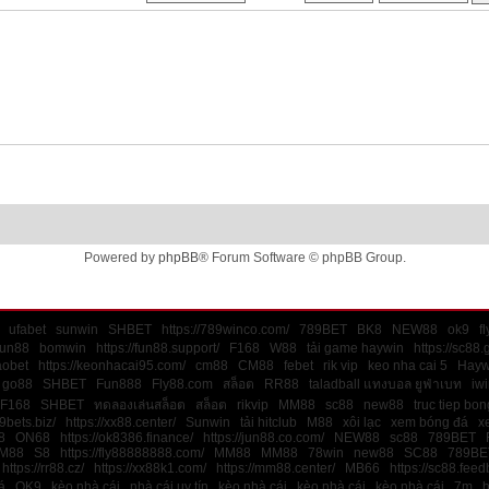
Powered by
phpBB
® Forum Software © phpBB Group.
ufabet
sunwin
SHBET
https://789winco.com/
789BET
BK8
NEW88
ok9
f
un88
bomwin
https://fun88.support/
F168
W88
tải game haywin
https://sc88.
aobet
https://keonhacai95.com/
cm88
CM88
febet
rik vip
keo nha cai 5
Hayw
go88
SHBET
Fun888
Fly88.com
สล็อต
RR88
taladball แทงบอล ยูฟ่าเบท
iwi
F168
SHBET
ทดลองเล่นสล็อต
สล็อต
rikvip
MM88
sc88
new88
truc tiep bo
9bets.biz/
https://xx88.center/
Sunwin
tải hitclub
M88
xôi lạc
xem bóng đá
x
8
ON68
https://ok8386.finance/
https://jun88.co.com/
NEW88
sc88
789BET
M88
S8
https://fly88888888.com/
MM88
MM88
78win
new88
SC88
789BE
https://rr88.cz/
https://xx88k1.com/
https://mm88.center/
MB66
https://sc88.feed
á
OK9
kèo nhà cái
nhà cái uy tín
kèo nhà cái
kèo nhà cái
kèo nhà cái
7m
h