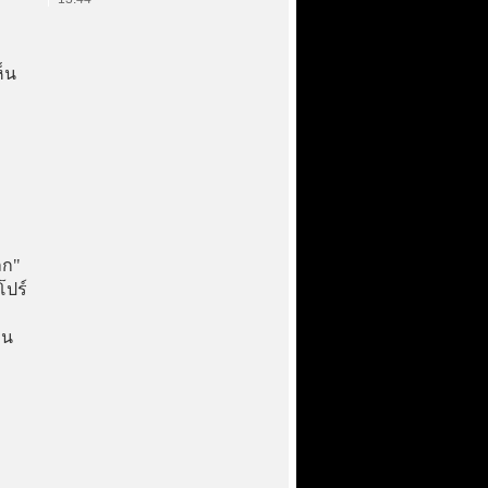
ห็น
ลก"
โปร์
อน