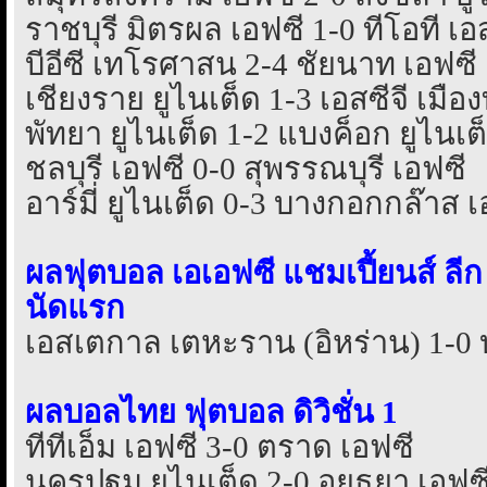
ราชบุรี มิตรผล เอฟซี 1-0 ทีโอที เอ
บีอีซี เทโรศาสน 2-4 ชัยนาท เอฟซี
เชียงราย ยูไนเต็ด 1-3 เอสซีจี เมือ
พัทยา ยูไนเต็ด 1-2 แบงค็อก ยูไนเต
ชลบุรี เอฟซี 0-0 สุพรรณบุรี เอฟซี
อาร์มี่ ยูไนเต็ด 0-3 บางกอกกล๊าส เ
ผลฟุตบอล เอเอฟซี แชมเปี้ยนส์ ลี
นัดแรก
เอสเตกาล เตหะราน (อิหร่าน) 1-0 บุ
ผลบอลไทย ฟุตบอล ดิวิชั่น 1
ทีทีเอ็ม เอฟซี 3-0 ตราด เอฟซี
นครปฐม ยูไนเต็ด 2-0 อยุธยา เอฟซ