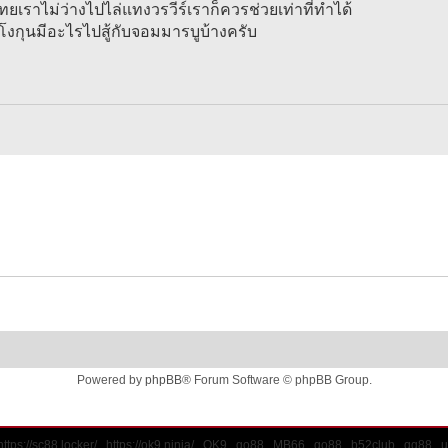
ยเราไม่ว่างไปไล่แทงวรวีร์เราก็ควรช่วยเท่าที่ทำได้
งกุนมีอะไรไปสู้กับจอมมารบูบ้างครับ
Powered by
phpBB
® Forum Software © phpBB Group.
https://sc88.locker/
https://ok9.ninja/
OK9
go88
MB66
go88
b52club
qq88
u