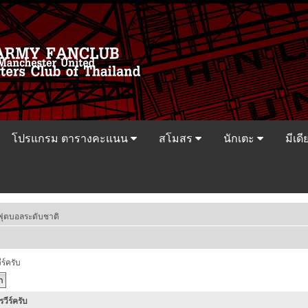
โปรแกรม ตารางคะแนน
สโมสร
นักเตะ
มีเดี
ฟุตบอลระดับชาติ
์ครับ
ีร์ครับ