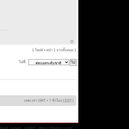
1 โพสต์ • หน้า
1
จากทั้งหมด
1
ไปที่:
เขตเวลา GMT + 7 ชั่วโมง [
DST
]
fabet
sunwin
SHBET
https://789winco.com/