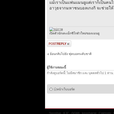
แม้เราเป็นแฟนแมนยูแต่เราก็เป็นคนไท
อาวุธจากมหาชนบอลเกงกิ จะช่วยให้โ
เปิดตัวนักเตะเม็กซิโกตัวใหม่ของแมนยู
ตอบกระทู้
ย้อนกลับไปยัง ฟุตบอลระดับชาติ
ผู้ใช้งานขณะนี้
่กำลังดูบอร์ดนี้: ไม่มีสมาชิก และ บุคคลทั่วไป 1 ท่าน
หน้าเว็บบอร์ด
Socolive
KJC
GG88
keonhacai
Cakhiatv