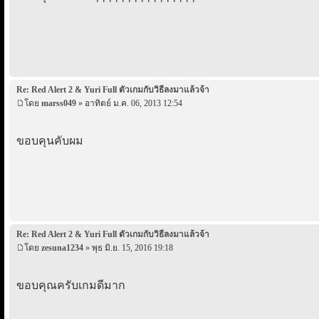
Re: Red Alert 2 & Yuri Full ตัวเกมกับวิธีลงมาแล้วจ้า
โดย
marss049
» อาทิตย์ ม.ค. 06, 2013 12:54
ขอบคุนคับผม
Re: Red Alert 2 & Yuri Full ตัวเกมกับวิธีลงมาแล้วจ้า
โดย
zesuna1234
» พุธ มิ.ย. 15, 2016 19:18
ขอบคุณครับเกมดีมาก