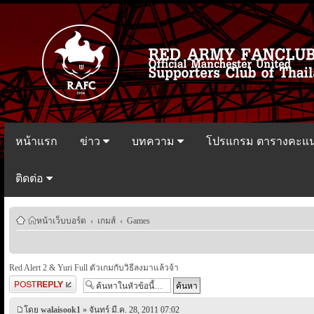
หน้าแรก
ข่าว
บทความ
โปรแกรม ตารางคะแ
ติดต่อ
หน้าเว็บบอร์ด
‹
เกมส์
‹
Games
Red Alert 2 & Yuri Full ตัวเกมกับวิธีลงมาแล้วจ้า
ตอบกระทู้
โดย
walaisook1
» จันทร์ มี.ค. 28, 2011 07:02