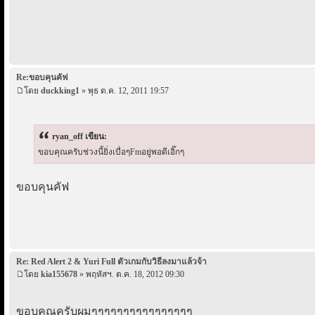
Re:ขอบคุนคัฟ
โดย
duckking1
» พุธ ต.ค. 12, 2011 19:57
ryan_off เขียน:
ขอบคุณครับช่วงนี้ยิ่งเบื่อๆFmอยู่พอดีเอิ๊กๆ
ขอบคุนคัฟ
Re: Red Alert 2 & Yuri Full ตัวเกมกับวิธีลงมาแล้วจ้า
โดย
kia155678
» พฤหัสฯ. ต.ค. 18, 2012 09:30
ขอบคุณครับผมๆๆๆๆๆๆๆๆๆๆๆๆๆๆๆๆ