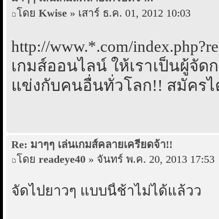
โดย
Kwise
» เสาร์ ธ.ค. 01, 2012 10:03
http://www.*.com/index.php?r
เกมส์ออนไลน์ ให้เราเป็นผู้จัด
แข่งกับคนอื่นทั่วโลก!! สมัครไ
Re: มาๆๆ เล่นเกมส์คลายเครียดจ้า!!
โดย
readeye40
» จันทร์ พ.ค. 20, 2013 17:53
จัดไปยาวๆ แบบนี้ช้าไม่ได้แล้วว