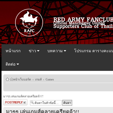
หน้าแรก
ข่าว
บทความ
โปรแกรม ตารางคะแ
ติดต่อ
หน้าเว็บบอร์ด
‹
เกมส์
‹
Games
มาๆๆ เล่นเกมส์คลายเครียดจ้า!!
ตอบกระทู้
มาๆๆ เล่นเกมส์คลายเครียดจ้า!!