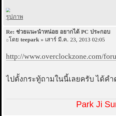
Re: ช่วยแนะนำหน่อย อยากได้ PC ประกอบ
โดย
teepark
» เสาร์ มี.ค. 23, 2013 02:05
http://www.overclockzone.com/fo
ไปตั้งกระทู้ถามในนี้เลยครับ ได้
Park Ji S