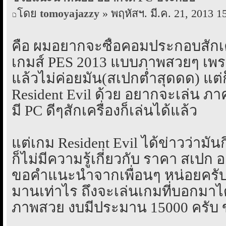
โดย
tomoyajazzy
» พฤหัสฯ. มี.ค. 21, 2013 1
คือ ผมอยากจะซื้อคอมประกอบสักเค
เกมส์ PES 2013 แบบภาพสวยๆ เพราะต
แล้วไม่ค่อยมัน(สเปกต่ำสุดดด) แต่
Resident Evil ด้วย อยากจะเล่น ภาค
มี PC ดีๆสักเครื่องก็เล่นได้แล้ว
แต่เกม Resident Evil ได้ข่าวว่าม
ก็ไม่มีความรู้เกี่ยวกับ ราคา สเปก
ขอคำแนะนำจากเพื่อนๆ หน่อยครับ 
มานเท่าไร ถึงจะเล่นเกมที่บอกมาไ
ภาพสวย งบมีประมาน 15000 ครับ 