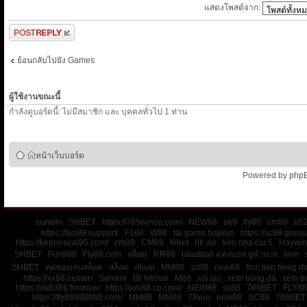
แสดงโพสต์จาก:
ตอบกระทู้
ย้อนกลับไปยัง Games
ผู้ใช้งานขณะนี้
่กำลังดูบอร์ดนี้: ไม่มีสมาชิก และ บุคคลทั่วไป 1 ท่าน
หน้าเว็บบอร์ด
Powered by
php
sunwin
SHBET
https://789winco.com/
NEW88
ok9
fly88
cm88
b52
https://fun88.support/
F168
W88
tải game haywin
https://sc88.group
https://keonhacai95.com/
cm88
CM88
febet
rik vip
keo nha cai 5
Haywin
SHBET
Fun888
Fly88.com
สล็อต
RR88
taladball แทงบอล ยูฟ่าเบท
iwin
SHBET
ทดลองเล่นสล็อต
สล็อต
rikvip
MM88
sc88
new88
truc tiep bong d
https://xx88.center/
Sunwin
tải hitclub
M88
xôi lạc
xem bóng đá
xem bó
https://ok8386.finance/
https://jun88.co.com/
NEW88
sc88
789BET
FLY88
https://fly88888888.com/
MM88
MM88
78win
new88
SC88
789BET