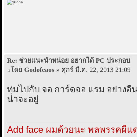
Re: ช่วยแนะนำหน่อย อยากได้ PC ประกอบ
โดย
Godofcaos
» ศุกร์ มี.ค. 22, 2013 21:09
ทุ่มไปกับ จอ การ์ดจอ แรม อย่างอื
น่าจะอยู่
Add face ผมด้วยนะ พลพรรคผีแด