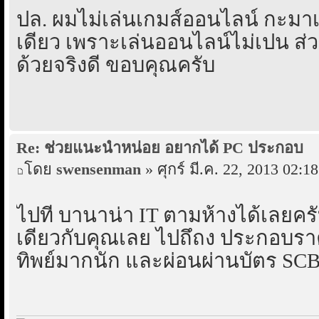
ปล. ผมไม่เล่นเกมส์ออนไลน์ กะมา
เดียว เพราะเล่นออนไลน์ไม่เปน ส
ด้วยจริงดี ขอบคุณครับ
Re: ช่วยแนะนำหน่อย อยากได้ PC ประกอบ
โดย
swensenman
» ศุกร์ มี.ค. 22, 2013 02:18
ไปที่ บานาน่า IT ตามห้างได้เลยค
เดียวกับคุณเลย ไปถึถง ประกอบราคา
ทิพย์มากนัก และผ่อนผ่านบัตร SCB